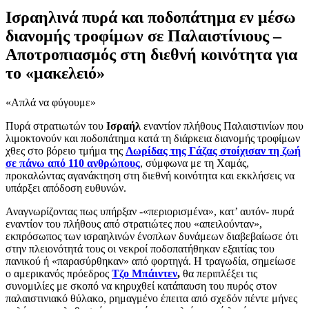
Ισραηλινά πυρά και ποδοπάτημα εν μέσω
διανομής τροφίμων σε Παλαιστίνιους –
Αποτροπιασμός στη διεθνή κοινότητα για
το «μακελειό»
«Απλά να φύγουμε»
Πυρά στρατιωτών του
Ισραήλ
εναντίον πλήθους Παλαιστινίων που
λιμοκτονούν και ποδοπάτημα κατά τη διάρκεια διανομής τροφίμων
χθες στο βόρειο τμήμα της
Λωρίδας της Γάζας στοίχισαν τη ζωή
σε πάνω από 110 ανθρώπους
, σύμφωνα με τη Χαμάς,
προκαλώντας αγανάκτηση στη διεθνή κοινότητα και εκκλήσεις να
υπάρξει απόδοση ευθυνών.
Αναγνωρίζοντας πως υπήρξαν -«περιορισμένα», κατ’ αυτόν- πυρά
εναντίον του πλήθους από στρατιώτες που «απειλούνταν»,
εκπρόσωπος των ισραηλινών ένοπλων δυνάμεων διαβεβαίωσε ότι
στην πλειονότητά τους οι νεκροί ποδοπατήθηκαν εξαιτίας του
πανικού ή «παρασύρθηκαν» από φορτηγά. Η τραγωδία, σημείωσε
ο αμερικανός πρόεδρος
Τζο Μπάιντεν
,
θα περιπλέξει τις
συνομιλίες με σκοπό να κηρυχθεί κατάπαυση του πυρός στον
παλαιστινιακό θύλακο, ρημαγμένο έπειτα από σχεδόν πέντε μήνες