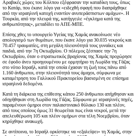
Αραβικές χώρες του Κόλπου εξέφρασαν την καταδίκη τους, όπως
το Κατάρ, που έκανε λόγο για «ειδεχθή σφαγή που διαπράχθηκε
από την ισραηλινή κατοχή εναντίον ανυπεράσπιστων αμάχων». Η
Τουρκία, από την πλευρά της, κατήγγειλε «έγκλημα κατά της
ανθρωπότητας», μεταδίδει το ΑΠΕ-ΜΠΕ.
Επίσης χθες το υπουργείο Υγείας της Χαμάς ανακοίνωσε νέο
απολογισμό των θυμάτων, που έκανε λόγο για 30.035 νεκρούς και
70.457 τραυματίες, στη μεγάλη πλειονότητά τους γυναίκες και
παιδιά, από την 7η Οκτωβρίου. Ο πόλεμος ξέσπασε την 7η
Οκτωβρίου, όταν ο στρατιωτικός βραχίονας της Χαμάς προχώρησε
σε έφοδο άνευ προηγουμένου με ορμητήριο τη Λωρίδα της Γάζας
στο νότιο Ισραήλ, κατά την οποία έχασαν τη ζωή τους πάνω από
1.160 άνθρωποι, στην πλειονότητά τους άμαχοι, σύμφωνα με
καταμέτρηση του Γαλλικού Πρακτορείου βασισμένη σε επίσημα
ισραηλινά δεδομένα.
Κατά τη διάρκεια της επίθεσης κάπου 250 άνθρωποι απήχθησαν και
οδηγήθηκαν στη Λωρίδα της Γάζας. Σύμφωνα με ισραηλινές πηγές,
παραμένουν όμηροι στον παλαιστινιακό θύλακο 130 και πλέον,
από τους οποίους όμως 31 θεωρείται πως είναι νεκροί, μετά την
απελευθέρωση 105 και πλέον ομήρων στα τέλη Νοεμβρίου, όταν
κηρύχθηκε ανακωχή.
Σε αντίποινα, το Ισραήλ ορκίστηκε να «εξαλείψει» τη Χαμάς, στην