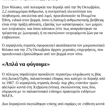
Στον θύλακο, υπό πολιορκία του Ισραήλ από την 9η Οκτωβρίου,
2,2 εκατομμύρια άνθρωποι, η συντριπτική πλειονότητα του
πληθυσμού, απειλείται από λιμό, προειδοποιούν τα Ηνωμένα
Έθνη, ειδικά στον βορρά, όπου η διανομή ανθρωπιστικής βοήθειας
είναι στην πράξη αδύνατη, εξαιτίας των καταστροφών, των μαχών,
των λεηλασιών, και όπου κάτοικοι λένε πως αναγκάστηκαν να
τρέφονται με ζωοτροφές ή να σκοτώνουν εκτρεφόμενα ζώα για να
επιβιώσουν.
Ο ισραηλινός στρατός σφυροκοπεί ακατάπαυστα τον μικροσκοπικό
θύλακο και την 27η Οκτωβρίου άρχισε χερσαίες επιχειρήσεις, που
προοδευτικά εξαπλώθηκαν από τον βορρά στον νότο.
«Απλά να φύγουμε»
Ο πόλεμος παράλληλα προκάλεσε περαιτέρω κλιμάκωση τς βίας
στη Δυτική Όχθη, παλαιστινιακό έδαφος που κατέχει το Ισραήλ από
το 1967. Ο ισραηλινός στρατός άνοιξε πυρ χθες εναντίον τριών
αδελφών κοντά στη Χεβρώνα (νότια), σκοτώνοντας τους δύο,
σύμφωνα με το παλαιστινιακό επίσημο πρακτορείο ειδήσεων
WAFA.
Δυο Ισραηλινοί σκοτώθηκαν επίσης από σφαίρες σε επίθεση κοντά