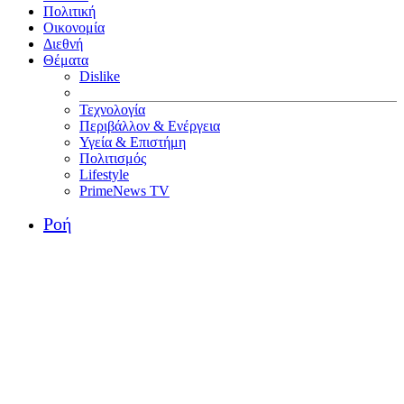
Πολιτική
Οικονομία
Διεθνή
Θέματα
Dislike
Τεχνολογία
Περιβάλλον & Ενέργεια
Υγεία & Επιστήμη
Πολιτισμός
Lifestyle
PrimeNews TV
Ροή