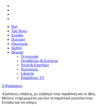
Ροή
Top News
Ελλάδα
Πολιτική
Οικονομία
Διεθνή
Θέματα
Τεχνολογία
Περιβάλλον & Ενέργεια
Υγεία & Επιστήμη
Πολιτισμός
Lifestyle
PrimeNews TV
Αξιόπιστες ειδήσεις, με σεβασμό στην παράδοση και το ήθος.
Μείνετε ενημερωμένοι για όλα τα σημαντικά γεγονότα στην
Ελλάδα και τον κόσμο.