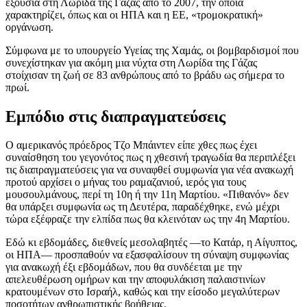
εξουσία στη Λωρίδα της Γάζας από το 2007, την οποία
χαρακτηρίζει, όπως και οι ΗΠΑ και η ΕΕ, «τρομοκρατική»
οργάνωση.
Σύμφωνα με το υπουργείο Υγείας της Χαμάς, οι βομβαρδισμοί που
συνεχίστηκαν για ακόμη μια νύχτα στη Λωρίδα της Γάζας
στοίχισαν τη ζωή σε 83 ανθρώπους από το βράδυ ως σήμερα το
πρωί.
Εμπόδιο στις διαπραγματεύσεις
Ο αμερικανός πρόεδρος Τζο Μπάιντεν είπε χθες πως έχει
συναίσθηση του γεγονότος πως η χθεσινή τραγωδία θα περιπλέξει
τις διαπραγματεύσεις για να συναφθεί συμφωνία για νέα ανακωχή
προτού αρχίσει ο μήνας του ραμαζανιού, ιερός για τους
μουσουλμάνους, περί τη 10η ή την 11η Μαρτίου. «Πιθανόν» δεν
θα υπάρξει συμφωνία ως τη Δευτέρα, παραδέχθηκε, ενώ μέχρι
τώρα εξέφραζε την ελπίδα πως θα κλεινόταν ως την 4η Μαρτίου.
Εδώ κι εβδομάδες, διεθνείς μεσολαβητές —το Κατάρ, η Αίγυπτος,
οι ΗΠΑ— προσπαθούν να εξασφαλίσουν τη σύναψη συμφωνίας
για ανακωχή έξι εβδομάδων, που θα συνδέεται με την
απελευθέρωση ομήρων και την αποφυλάκιση παλαιστινίων
κρατουμένων στο Ισραήλ, καθώς και την είσοδο μεγαλύτερων
ποσοτήτων ανθρωπιστικής βοήθειας.