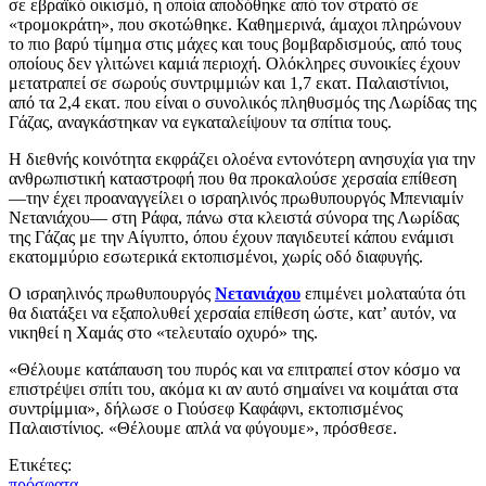
σε εβραϊκό οικισμό, η οποία αποδόθηκε από τον στρατό σε
«τρομοκράτη», που σκοτώθηκε. Καθημερινά, άμαχοι πληρώνουν
το πιο βαρύ τίμημα στις μάχες και τους βομβαρδισμούς, από τους
οποίους δεν γλιτώνει καμιά περιοχή. Ολόκληρες συνοικίες έχουν
μετατραπεί σε σωρούς συντριμμιών και 1,7 εκατ. Παλαιστίνιοι,
από τα 2,4 εκατ. που είναι ο συνολικός πληθυσμός της Λωρίδας της
Γάζας, αναγκάστηκαν να εγκαταλείψουν τα σπίτια τους.
Η διεθνής κοινότητα εκφράζει ολοένα εντονότερη ανησυχία για την
ανθρωπιστική καταστροφή που θα προκαλούσε χερσαία επίθεση
—την έχει προαναγγείλει ο ισραηλινός πρωθυπουργός Μπενιαμίν
Νετανιάχου— στη Ράφα, πάνω στα κλειστά σύνορα της Λωρίδας
της Γάζας με την Αίγυπτο, όπου έχουν παγιδευτεί κάπου ενάμισι
εκατομμύριο εσωτερικά εκτοπισμένοι, χωρίς οδό διαφυγής.
Ο ισραηλινός πρωθυπουργός
Νετανιάχου
επιμένει μολαταύτα ότι
θα διατάξει να εξαπολυθεί χερσαία επίθεση ώστε, κατ’ αυτόν, να
νικηθεί η Χαμάς στο «τελευταίο οχυρό» της.
«Θέλουμε κατάπαυση του πυρός και να επιτραπεί στον κόσμο να
επιστρέψει σπίτι του, ακόμα κι αν αυτό σημαίνει να κοιμάται στα
συντρίμμια», δήλωσε ο Γιούσεφ Καφάφνι, εκτοπισμένος
Παλαιστίνιος. «Θέλουμε απλά να φύγουμε», πρόσθεσε.
Ετικέτες:
πρόσφατα