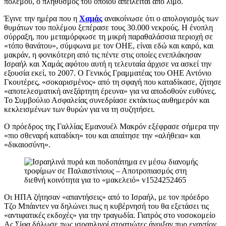
πολέμου, ο πληθυσμός του οποίου απειλείται από λιμό.
Έγινε την ημέρα που η
Χαμάς
ανακοίνωσε ότι ο απολογισμός των
θυμάτων του πολέμου ξεπέρασε τους 30.000 νεκρούς. Η ένοπλη
σύρραξη, που μεταμόρφωσε τη μικρή παραθαλάσσια περιοχή σε
«τόπο θανάτου», σύμφωνα με τον ΟΗΕ, είναι εδώ και καιρό, και
μακράν, η φονικότερη από τις πέντε στις οποίες ενεπλάκησαν
Ισραήλ και Χαμάς αφότου αυτή η τελευταία άρχισε να ασκεί την
εξουσία εκεί, το 2007. Ο Γενικός Γραμματέας του ΟΗΕ Αντόνιο
Γκουτέρες, «σοκαρισμένος» από τη σφαγή που καταδίκασε, ζήτησε
«αποτελεσματική ανεξάρτητη έρευνα» για να αποδοθούν ευθύνες.
Το Συμβούλιο Ασφαλείας συνεδρίασε εκτάκτως αυθημερόν και
κεκλεισμένων των θυρών για να τη συζητήσει.
Ο πρόεδρος της Γαλλίας Εμανουέλ Μακρόν εξέφρασε σήμερα την
«πιο σθεναρή καταδίκη» του και απαίτησε την «αλήθεια» και
«δικαιοσύνη».
Οι ΗΠΑ ζήτησαν «απαντήσεις» από το Ισραήλ, με τον πρόεδρο
Τζο Μπάιντεν να δηλώνει πως η κυβέρνησή του θα εξετάσει τις
«αντιφατικές εκδοχές» για την τραγωδία. Γιατρός στο νοσοκομείο
Ας Σίφα δήλωσε πως ισραηλινοί στρατιώτες άνοιξαν πυρ εναντίον