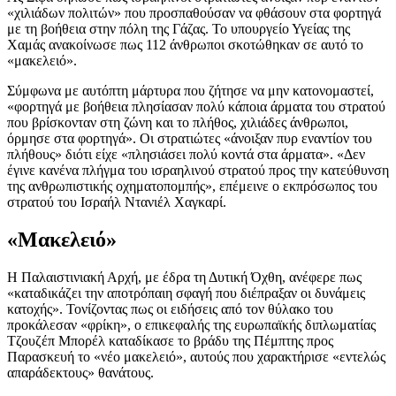
«χιλιάδων πολιτών» που προσπαθούσαν να φθάσουν στα φορτηγά
με τη βοήθεια στην πόλη της Γάζας. Το υπουργείο Υγείας της
Χαμάς ανακοίνωσε πως 112 άνθρωποι σκοτώθηκαν σε αυτό το
«μακελειό».
Σύμφωνα με αυτόπτη μάρτυρα που ζήτησε να μην κατονομαστεί,
«φορτηγά με βοήθεια πλησίασαν πολύ κάποια άρματα του στρατού
που βρίσκονταν στη ζώνη και το πλήθος, χιλιάδες άνθρωποι,
όρμησε στα φορτηγά». Οι στρατιώτες «άνοιξαν πυρ εναντίον του
πλήθους» διότι είχε «πλησιάσει πολύ κοντά στα άρματα». «Δεν
έγινε κανένα πλήγμα του ισραηλινού στρατού προς την κατεύθυνση
της ανθρωπιστικής οχηματοπομπής», επέμεινε ο εκπρόσωπος του
στρατού του Ισραήλ Ντανιέλ Χαγκαρί.
«Μακελειό»
Η Παλαιστινιακή Αρχή, με έδρα τη Δυτική Όχθη, ανέφερε πως
«καταδικάζει την αποτρόπαιη σφαγή που διέπραξαν οι δυνάμεις
κατοχής». Τονίζοντας πως οι ειδήσεις από τον θύλακο του
προκάλεσαν «φρίκη», ο επικεφαλής της ευρωπαϊκής διπλωματίας
Τζουζέπ Μπορέλ καταδίκασε το βράδυ της Πέμπτης προς
Παρασκευή το «νέο μακελειό», αυτούς που χαρακτήρισε «εντελώς
απαράδεκτους» θανάτους.