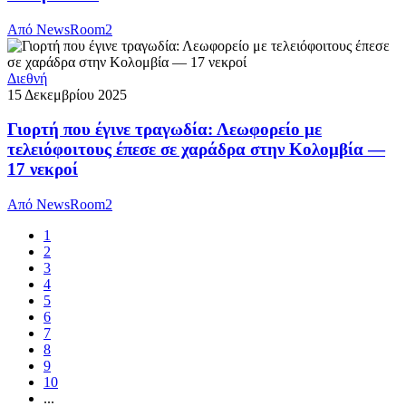
Από
NewsRoom2
Διεθνή
15 Δεκεμβρίου 2025
Γιορτή που έγινε τραγωδία: Λεωφορείο με
τελειόφοιτους έπεσε σε χαράδρα στην Κολομβία —
17 νεκροί
Από
NewsRoom2
1
2
3
4
5
6
7
8
9
10
...