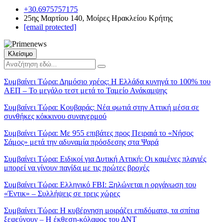
+30.6975757175
25ης Μαρτίου 140, Μοίρες Ηρακλείου Κρήτης
[email protected]
Κλείσιμο
Συμβαίνει Τώρα:
Δημόσιο χρέος: Η Ελλάδα κυνηγά το 100% του
ΑΕΠ – Το μεγάλο τεστ μετά το Ταμείο Ανάκαμψης
Συμβαίνει Τώρα:
Κουβαράς: Νέα φωτιά στην Αττική μέσα σε
συνθήκες κόκκινου συναγερμού
Συμβαίνει Τώρα:
Με 955 επιβάτες προς Πειραιά το «Νήσος
Σάμος» μετά την αδυναμία πρόσδεσης στα Ψαρά
Συμβαίνει Τώρα:
Ειδικοί για Δυτική Αττική: Οι καμένες πλαγιές
μπορεί να γίνουν παγίδα με τις πρώτες βροχές
Συμβαίνει Τώρα:
Ελληνικό FBI: Ξηλώνεται η οργάνωση του
«Έντικ» – Συλλήψεις σε τρεις χώρες
Συμβαίνει Τώρα:
Η κυβέρνηση μοιράζει επιδόματα, τα σπίτια
ξεφεύγουν – Η έκθεση-κόλαφος του ΔΝΤ