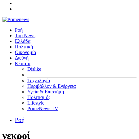
Ροή
Top News
Ελλάδα
Πολιτική
Οικονομία
Διεθνή
Θέματα
Dislike
Τεχνολογία
Περιβάλλον & Ενέργεια
Υγεία & Επιστήμη
Πολιτισμός
Lifestyle
PrimeNews TV
Ροή
νεκροί