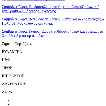
Συμβαίνει Τώρα:
Η «δαμόκλειος σπάθη» του Ορμούζ πάνω από
τον Τραμπ – Οι όροι της Τεχεράνης
Συμβαίνει Τώρα:
Red Code σε Αττική, Κρήτη και άλλες περιοχές –
Πολύ υψηλός κίνδυνος πυρκαγιάς
Συμβαίνει Τώρα:
Καιρός: Έως 39 βαθμούς σήμερα και θυελλώδεις
βοριάδες 8 μποφόρ στο Αιγαίο
Σήμερα Γιορτάζουν:
ΕΥΛΑΜΠΙΑ
ΗΡΩ
ΉΡΩΝ
ΙΠΠΟΛΥΤΟΣ
ΛΑΥΡΕΝΤΙΟΣ
ΛΩΡΑ