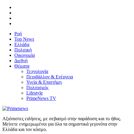
Ροή
Top News
Ελλάδα
Πολιτική
Οικονομία
Διεθνή
Θέματα
Τεχνολογία
Περιβάλλον & Ενέργεια
Υγεία & Επιστήμη
Πολιτισμός
Lifestyle
PrimeNews TV
Αξιόπιστες ειδήσεις, με σεβασμό στην παράδοση και το ήθος.
Μείνετε ενημερωμένοι για όλα τα σημαντικά γεγονότα στην
Ελλάδα και τον κόσμο.