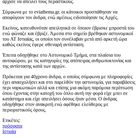
άρχισε να απειλεί τους περαστικούς.
Σύμφωνα με το eviathema.gr, οι κάτοικοι προσπάθησαν να
αποφύγουν τον άνδρα, ενώ αμέσως ειδοποίησαν τις Αρχές.
Εκείνος, κατευθυνόταν απειλητικά σε όποιον έβρισκε μπροστά του
ενώ φώναζε και έβριζε. Άμεσα στο σημείο βρέθηκαν αστυνομικοί
του ΑΤ Ιστιαίας, οι οποίοι τον συνέλαβαν μετά από αρκετή ώρα
καθώς εκείνος έφερε σθεναρή αντίσταση.
Έπειτα οδηγήθηκε στο Αστυνομικό Τμήμα, στα πλαίσια του
αυτοφώρου, με τις κατηγορίες της απόπειρας ανθρωποκτονίας και
της αντίστασης κατά των αρχών.
Πρόκειται για 40χρονο άνδρα, ο οποίος σύμφωνα με πληροφορίες
έχει απασχολήσει και στο παρελθόν την αστυνομία, για παραβάσεις
περι ναρκωτικών αλλά και επίσης μια ακόμη παρόμοια περίπτωση
όπου έχοντας στην κατοχή του όπλο αυτή την φορά είχε μπει σε
κατάστημα και είχε απειλήσει όσους ήταν μέσα. Ο άνδρας
οδηγήθηκε στον ανακριτή ενώ αφέθηκε ελεύθερος με
περιοριστικούς όρους.
Ετικέτες:
πρόσφατα
Ιστιαία