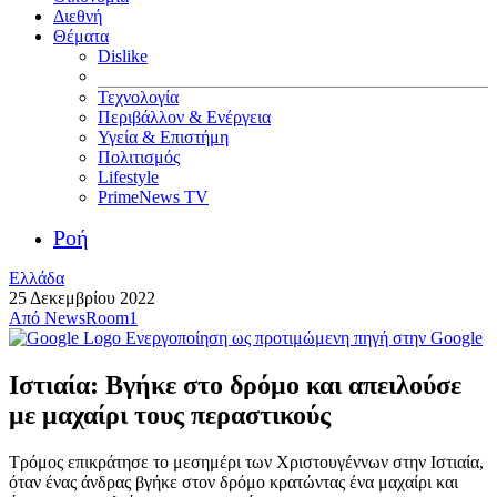
Διεθνή
Θέματα
Dislike
Τεχνολογία
Περιβάλλον & Ενέργεια
Υγεία & Επιστήμη
Πολιτισμός
Lifestyle
PrimeNews TV
Ροή
Ελλάδα
25 Δεκεμβρίου 2022
Από
NewsRoom1
Ενεργοποίηση ως προτιμώμενη πηγή στην Google
Ιστιαία: Βγήκε στο δρόμο και απειλούσε
με μαχαίρι τους περαστικούς
Τρόμος επικράτησε το μεσημέρι των Χριστουγέννων στην Ιστιαία,
όταν ένας άνδρας βγήκε στον δρόμο κρατώντας ένα μαχαίρι και