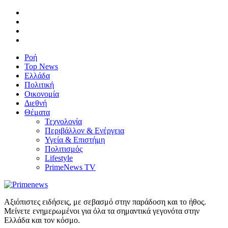
Ροή
Top News
Ελλάδα
Πολιτική
Οικονομία
Διεθνή
Θέματα
Τεχνολογία
Περιβάλλον & Ενέργεια
Υγεία & Επιστήμη
Πολιτισμός
Lifestyle
PrimeNews TV
Αξιόπιστες ειδήσεις, με σεβασμό στην παράδοση και το ήθος.
Μείνετε ενημερωμένοι για όλα τα σημαντικά γεγονότα στην
Ελλάδα και τον κόσμο.