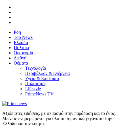
Ροή
Top News
Ελλάδα
Πολιτική
Οικονομία
Διεθνή
Θέματα
Τεχνολογία
Περιβάλλον & Ενέργεια
Υγεία & Επιστήμη
Πολιτισμός
Lifestyle
PrimeNews TV
Αξιόπιστες ειδήσεις, με σεβασμό στην παράδοση και το ήθος.
Μείνετε ενημερωμένοι για όλα τα σημαντικά γεγονότα στην
Ελλάδα και τον κόσμο.