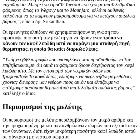
παχυσαρκία. Μπορεί να είμαστε τυχεροί που έχουμε αποτελεσματικά
φάρμακα, όπως το Wegovy και το Mounjaro, αλλά οι ασθενείς
καλούνται να τα παίρνουν μακροπρόθεσμα για να πετύχουν απώλεια
βάρους”
, είπε ο δρ. Srikanthan.
Οι ερευνητές ελπίζουν να χρησιμοποιήσουν τη γνώση που
προέκυψε από αυτή την μελέτη για να βρουν έναν
τρόπο να
κάνουν τον καφέ λιπώδη ιστό να παράγει μια σταθερή πηγή
θερμότητας, η οποία θα καίει διαρκώς λίπος
.
“Υπάρχει βιβλιογραφία που υποδηλώνει -και προσπαθούμε να την
επιβεβαιώσουμε- ότι αυτά τα φάρμακα δρουν διεγείροντας τον καφέ
λιπώδη ιστό. Με τον εντοπισμό των νευρικών οδών που
τροφοδοτούν το καφέ λίπος, ελπίζουμε να διερευνήσουμε μεθόδους
χρόνιας διέγερσης των νεύρων προς αυτόν και ελπίζουμε να
επιτύχουμε παρόμοια θεραπευτικά αποτελέσματα απώλειας βάρους”
,
κατέληξε ο ίδιος.
Περιορισμοί της μελέτης
Οι περιορισμοί της μελέτης περιλαμβάνουν τον μικρό αριθμό και
την προχωρημένη ηλικία των ανθρώπινων σωρών που εξετάστηκαν
των θανόντων, διότι είχαν μικρότερη ποσότητα καφέ λιπώδη ιστού
σε σύγκριση με νεότερα σώματα.