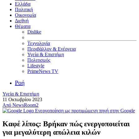
Ελλάδα
Πολιτική
Οικονομία
Διεθνή
Θέματα
Dislike
Τεχνολογία
Περιβάλλον & Ενέργεια
Υγεία & Επιστήμη
Πολιτισμός
Lifestyle
PrimeNews TV
Ροή
Υγεία & Επιστήμη
11 Οκτωβρίου 2023
Από
NewsRoom2
Ενεργοποίηση ως προτιμώμενη πηγή στην Google
Καφέ λίπος: Βρήκαν πώς ενεργοποιείται
για μεγαλύτερη απώλεια κιλών