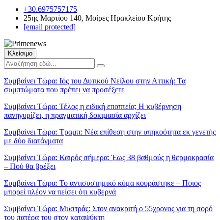
+30.6975757175
25ης Μαρτίου 140, Μοίρες Ηρακλείου Κρήτης
[email protected]
Κλείσιμο
Συμβαίνει Τώρα:
Ιός του Δυτικού Νείλου στην Αττική: Τα
συμπτώματα που πρέπει να προσέξετε
Συμβαίνει Τώρα:
Τέλος η ειδική εποπτεία; Η κυβέρνηση
πανηγυρίζει, η πραγματική δοκιμασία αρχίζει
Συμβαίνει Τώρα:
Τραμπ: Νέα επίθεση στην υπηκοότητα εκ γενετής
με δύο διατάγματα
Συμβαίνει Τώρα:
Καιρός σήμερα: Έως 38 βαθμούς η θερμοκρασία
– Πού θα βρέξει
Συμβαίνει Τώρα:
Το αντισυστημικό κύμα κουράστηκε – Ποιος
μπορεί πλέον να πείσει ότι κυβερνά
Συμβαίνει Τώρα:
Μυστράς: Στον ανακριτή ο 55χρονος για τη σορό
του πατέρα του στον καταψύκτη