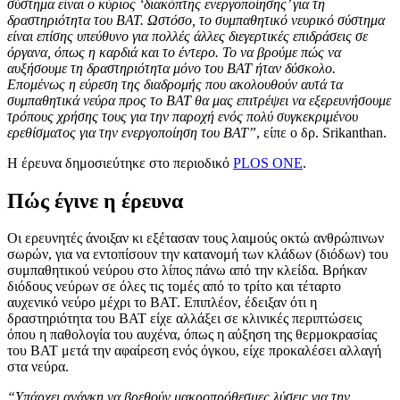
σύστημα είναι ο κύριος ‘διακόπτης ενεργοποίησης’ για τη
δραστηριότητα του ΒΑΤ. Ωστόσο, το συμπαθητικό νευρικό σύστημα
είναι επίσης υπεύθυνο για πολλές άλλες διεγερτικές επιδράσεις σε
όργανα, όπως η καρδιά και το έντερο. Το να βρούμε πώς να
αυξήσουμε τη δραστηριότητα μόνο του ΒΑΤ ήταν δύσκολο.
Επομένως η εύρεση της διαδρομής που ακολουθούν αυτά τα
συμπαθητικά νεύρα προς το ΒΑΤ θα μας επιτρέψει να εξερευνήσουμε
τρόπους χρήσης τους για την παροχή ενός πολύ συγκεκριμένου
ερεθίσματος για την ενεργοποίηση του ΒΑΤ”
, είπε ο δρ. Srikanthan.
Η έρευνα δημοσιεύτηκε στο περιοδικό
PLOS ONE
.
Πώς έγινε η έρευνα
Οι ερευνητές άνοιξαν κι εξέτασαν τους λαιμούς οκτώ ανθρώπινων
σωρών, για να εντοπίσουν την κατανομή των κλάδων (διόδων) του
συμπαθητικού νεύρου στο λίπος πάνω από την κλείδα. Βρήκαν
διόδους νεύρων σε όλες τις τομές από το τρίτο και τέταρτο
αυχενικό νεύρο μέχρι το BAT. Επιπλέον, έδειξαν ότι η
δραστηριότητα του ΒΑΤ είχε αλλάξει σε κλινικές περιπτώσεις
όπου η παθολογία του αυχένα, όπως η αύξηση της θερμοκρασίας
του ΒΑΤ μετά την αφαίρεση ενός όγκου, είχε προκαλέσει αλλαγή
στα νεύρα.
“Υπάρχει ανάγκη να βρεθούν μακροπρόθεσμες λύσεις για την