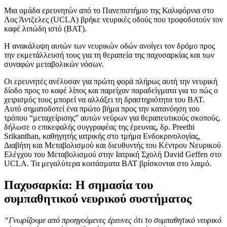
Μια ομάδα ερευνητών από το Πανεπιστήμιο της Καλιφόρνια στο
Λος Άντζελες (UCLA) βρήκε νευρικές οδούς που τροφοδοτούν τον
καφέ λιπώδη ιστό (BAT).
Η ανακάλυψη αυτών των νευρικών οδών ανοίγει τον δρόμο προς
την εκμετάλλευσή τους για τη θεραπεία της παχυσαρκίας και των
συναφών μεταβολικών νόσων.
Οι ερευνητές ανέλυσαν για πρώτη φορά πλήρως αυτή την νευρική
δίοδο προς το καφέ λίπος και παρείχαν παραδείγματα για το πώς ο
χειρισμός τους μπορεί να αλλάξει τη δραστηριότητα του ΒΑΤ.
Αυτό σηματοδοτεί ένα πρώτο βήμα προς την κατανόηση του
τρόπου “μεταχείρισης” αυτών νεύρων για θεραπευτικούς σκοπούς,
δήλωσε ο επικεφαλής συγγραφέας της έρευνας, δρ. Preethi
Srikanthan, καθηγητής ιατρικής στο τμήμα Ενδοκρινολογίας,
Διαβήτη και Μεταβολισμού και διευθυντής του Κέντρου Νευρικού
Ελέγχου του Μεταβολισμού στην Ιατρική Σχολή David Geffen στο
UCLA. Τα μεγαλύτερα κοιτάσματα ΒΑΤ βρίσκονται στο λαιμό.
Παχυσαρκία: Η σημασία του
συμπαθητικού νευρικού συστήματος
“Γνωρίζουμε από προηγούμενες έρευνες ότι το συμπαθητικό νευρικό