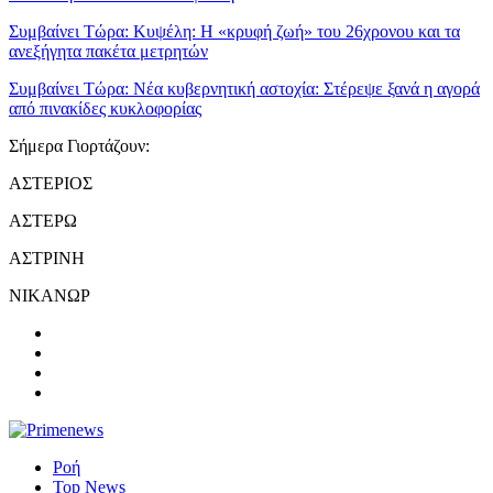
Συμβαίνει Τώρα:
Κυψέλη: Η «κρυφή ζωή» του 26χρονου και τα
ανεξήγητα πακέτα μετρητών
Συμβαίνει Τώρα:
Νέα κυβερνητική αστοχία: Στέρεψε ξανά η αγορά
από πινακίδες κυκλοφορίας
Σήμερα Γιορτάζουν:
ΑΣΤΕΡΙΟΣ
ΑΣΤΕΡΩ
ΑΣΤΡΙΝΗ
ΝΙΚΑΝΩΡ
Ροή
Top News