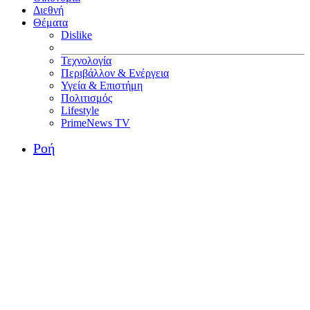
Διεθνή
Θέματα
Dislike
Τεχνολογία
Περιβάλλον & Ενέργεια
Υγεία & Επιστήμη
Πολιτισμός
Lifestyle
PrimeNews TV
Ροή