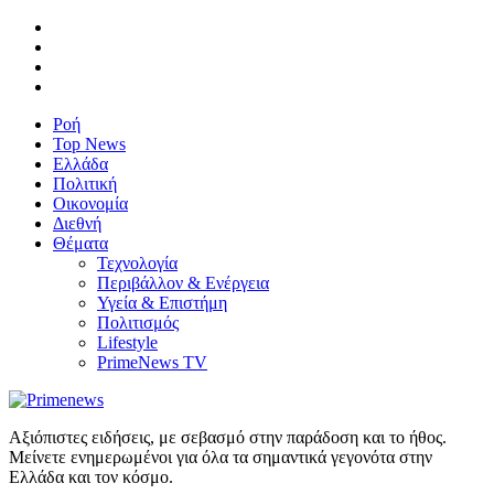
Ροή
Top News
Ελλάδα
Πολιτική
Οικονομία
Διεθνή
Θέματα
Τεχνολογία
Περιβάλλον & Ενέργεια
Υγεία & Επιστήμη
Πολιτισμός
Lifestyle
PrimeNews TV
Αξιόπιστες ειδήσεις, με σεβασμό στην παράδοση και το ήθος.
Μείνετε ενημερωμένοι για όλα τα σημαντικά γεγονότα στην
Ελλάδα και τον κόσμο.