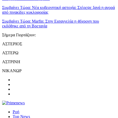
Συμβαίνει Τώρα:
Νέα κυβερνητική αστοχία: Στέρεψε ξανά η αγορά
από πινακίδες κυκλοφορίας
Συμβαίνει Τώρα:
Marfin: Στην Εισαγγελία η 46χρονη που
εκδόθηκε από τη Βρετανία
Σήμερα Γιορτάζουν:
ΑΣΤΕΡΙΟΣ
ΑΣΤΕΡΩ
ΑΣΤΡΙΝΗ
ΝΙΚΑΝΩΡ
Ροή
Top News