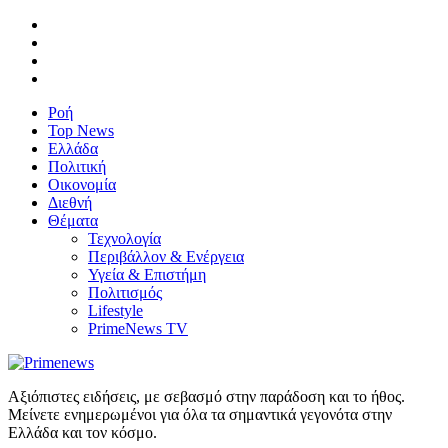
Ροή
Top News
Ελλάδα
Πολιτική
Οικονομία
Διεθνή
Θέματα
Τεχνολογία
Περιβάλλον & Ενέργεια
Υγεία & Επιστήμη
Πολιτισμός
Lifestyle
PrimeNews TV
Αξιόπιστες ειδήσεις, με σεβασμό στην παράδοση και το ήθος.
Μείνετε ενημερωμένοι για όλα τα σημαντικά γεγονότα στην
Ελλάδα και τον κόσμο.