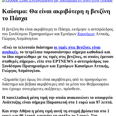
Ενεργοποίηση ως προτιμώμενη πηγή στην Google
Καύσιμα: Θα είναι ακριβότερη η βενζίνη
το Πάσχα
Η βενζίνη θα είναι ακριβότερη το Πάσχα, εκτίμησε o αντιπρόεδρος
του Συνδέσμου Πρατηριούχων και Εμπόρων
Καυσίμων
Αττικής,
Γιώργος Ασμάτογλου
«Ενώ το τελευταίο διάστημα
οι τιμές στις βενζίνες είναι
ανοδικές
, το πετρέλαιο παρουσιάστηκε σήμερα καθοδικό και
το ίδιο σημειώθηκε με τις τιμές στις βενζίνες, οι οποίες έμειναν
σταθερές σήμερα», είπε στο ΕΡΤNEWS o αντιπρόεδρος του
Συνδέσμου Πρατηριούχων και Εμπόρων Καυσίμων Αττικής,
Γιώργος Ασμάτογλου.
«Σημασία έχει όμως ότι είναι ακριβότερες από το προηγούμενο
διάστημα και βέβαια ακριβότερες από τα μέσα του Φεβρουαρίου
που έχουμε συνεχόμενες αυξήσεις», πρόσθεσε.
Η πανελλαδική μέση τιμή την οποία ανακοινώνει το υπουργείο
Ανάπτυξης είναι σήμερα Παρασκευή στο 1 ευρώ και 97 λεπτά.
Και στην Αθήνα η μέση τιμή αυτή τη στιγμή βρίσκεται στο 1
ευρώ και 96 λεπτά, κοντεύει να αγγίξει το 2 ευρώ. Στη