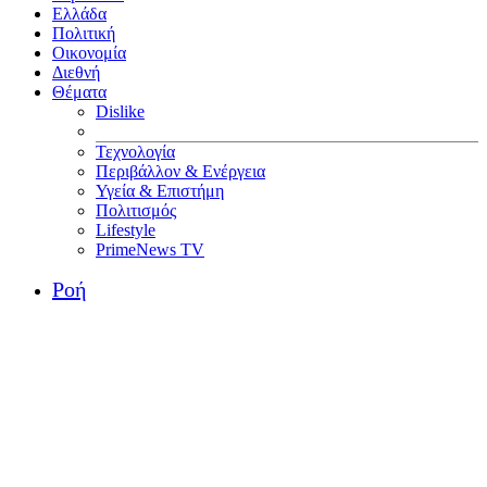
Ελλάδα
Πολιτική
Οικονομία
Διεθνή
Θέματα
Dislike
Τεχνολογία
Περιβάλλον & Ενέργεια
Υγεία & Επιστήμη
Πολιτισμός
Lifestyle
PrimeNews TV
Ροή