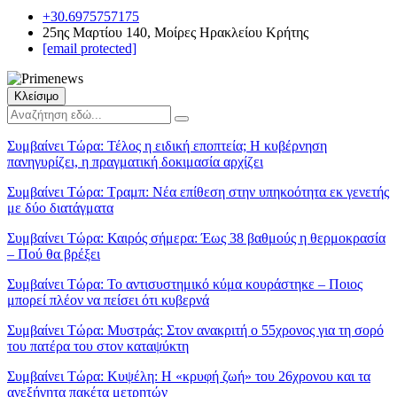
+30.6975757175
25ης Μαρτίου 140, Μοίρες Ηρακλείου Κρήτης
[email protected]
Κλείσιμο
Συμβαίνει Τώρα:
Τέλος η ειδική εποπτεία; Η κυβέρνηση
πανηγυρίζει, η πραγματική δοκιμασία αρχίζει
Συμβαίνει Τώρα:
Τραμπ: Νέα επίθεση στην υπηκοότητα εκ γενετής
με δύο διατάγματα
Συμβαίνει Τώρα:
Καιρός σήμερα: Έως 38 βαθμούς η θερμοκρασία
– Πού θα βρέξει
Συμβαίνει Τώρα:
Το αντισυστημικό κύμα κουράστηκε – Ποιος
μπορεί πλέον να πείσει ότι κυβερνά
Συμβαίνει Τώρα:
Μυστράς: Στον ανακριτή ο 55χρονος για τη σορό
του πατέρα του στον καταψύκτη
Συμβαίνει Τώρα:
Κυψέλη: Η «κρυφή ζωή» του 26χρονου και τα
ανεξήγητα πακέτα μετρητών