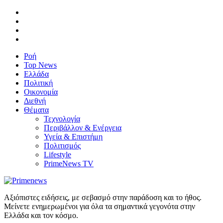
Ροή
Top News
Ελλάδα
Πολιτική
Οικονομία
Διεθνή
Θέματα
Τεχνολογία
Περιβάλλον & Ενέργεια
Υγεία & Επιστήμη
Πολιτισμός
Lifestyle
PrimeNews TV
Αξιόπιστες ειδήσεις, με σεβασμό στην παράδοση και το ήθος.
Μείνετε ενημερωμένοι για όλα τα σημαντικά γεγονότα στην
Ελλάδα και τον κόσμο.