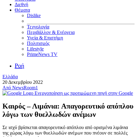
Διεθνή
Θέματα
Dislike
Τεχνολογία
Περιβάλλον & Ενέργεια
Υγεία & Επιστήμη
Πολιτισμός
Lifestyle
PrimeNews TV
Ροή
Ελλάδα
20 Δεκεμβρίου 2022
Από
NewsRoom1
Ενεργοποίηση ως προτιμώμενη πηγή στην Google
Καιρός – Λιμάνια: Απαγορευτικό απόπλου
λόγω των θυελλωδών ανέμων
Σε ισχύ βρίσκεται απαγορευτικό απόπλου από ορισμένα λιμάνια
της χώρας λόγω των θυελλωδών ανέμων που πνέουν σε πολλές