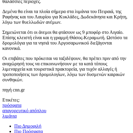
θαλάσσιες περιοχές.
Δεμένα θα είναι τα πλοία σήμερα στα λιμάνια του Πειραιά, της
Ραφήνας και του Λαυρίου για Κυκλάδες, Δωδεκάνησα και Κρήτη,
λόγω των θυελλωδών ανέμων.
Σημειώνεται ότι οι άνεμοι θα φτάσουν ως 9 μποφόρ στο Αιγαίο.
Επίσης κλειστή είναι και η γραμμή Θάσος-Κεραμωτή. Ωστόσο τα
δρομολόγια για τα νησιά του Αργοσαρωνικού διεξάγονται
κανονικά.
Οι επιβάτες που πρόκειται να ταξιδέψουν, θα πρέπει πριν από την
αναχώρησή τους να επικοινωνήσουν με τα κατά τόπους
λιμεναρχεία και τουριστικά πρακτορεία, για τυχόν αλλαγές ή
τροποποιήσεις των δρομολογίων, λόγω των δυσμενών καιρικών
συνθηκών.
πηγή cnn.gr
Ετικέτες:
πρόσφατα
απαγορευτικό απόπλου
λιμάνια
Πιο Δημοφιλή
Πιο Πρόσφατα