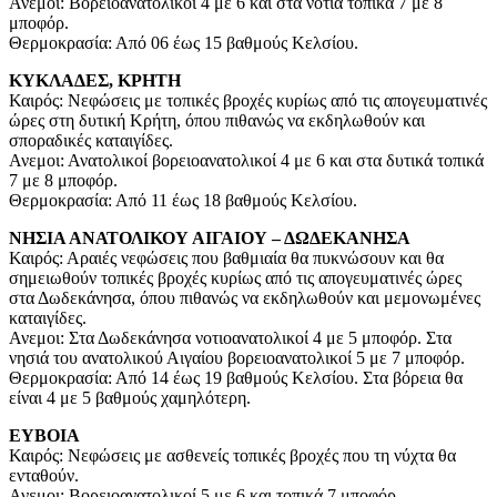
Ανεμοι: Βορειοανατολικοί 4 με 6 και στα νότια τοπικά 7 με 8
μποφόρ.
Θερμοκρασία: Από 06 έως 15 βαθμούς Κελσίου.
ΚΥΚΛΑΔΕΣ, ΚΡΗΤΗ
Καιρός: Νεφώσεις με τοπικές βροχές κυρίως από τις απογευματινές
ώρες στη δυτική Κρήτη, όπου πιθανώς να εκδηλωθούν και
σποραδικές καταιγίδες.
Ανεμοι: Ανατολικοί βορειοανατολικοί 4 με 6 και στα δυτικά τοπικά
7 με 8 μποφόρ.
Θερμοκρασία: Από 11 έως 18 βαθμούς Κελσίου.
ΝΗΣΙΑ ΑΝΑΤΟΛΙΚΟΥ ΑΙΓΑΙΟΥ – ΔΩΔΕΚΑΝΗΣΑ
Καιρός: Αραιές νεφώσεις που βαθμιαία θα πυκνώσουν και θα
σημειωθούν τοπικές βροχές κυρίως από τις απογευματινές ώρες
στα Δωδεκάνησα, όπου πιθανώς να εκδηλωθούν και μεμονωμένες
καταιγίδες.
Ανεμοι: Στα Δωδεκάνησα νοτιοανατολικοί 4 με 5 μποφόρ. Στα
νησιά του ανατολικού Αιγαίου βορειοανατολικοί 5 με 7 μποφόρ.
Θερμοκρασία: Από 14 έως 19 βαθμούς Κελσίου. Στα βόρεια θα
είναι 4 με 5 βαθμούς χαμηλότερη.
ΕΥΒΟΙΑ
Καιρός: Νεφώσεις με ασθενείς τοπικές βροχές που τη νύχτα θα
ενταθούν.
Ανεμοι: Βορειοανατολικοί 5 με 6 και τοπικά 7 μποφόρ.