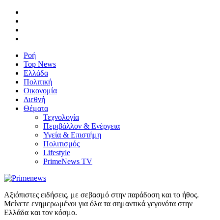
Ροή
Top News
Ελλάδα
Πολιτική
Οικονομία
Διεθνή
Θέματα
Τεχνολογία
Περιβάλλον & Ενέργεια
Υγεία & Επιστήμη
Πολιτισμός
Lifestyle
PrimeNews TV
Αξιόπιστες ειδήσεις, με σεβασμό στην παράδοση και το ήθος.
Μείνετε ενημερωμένοι για όλα τα σημαντικά γεγονότα στην
Ελλάδα και τον κόσμο.