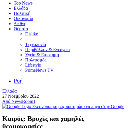
Top News
Ελλάδα
Πολιτική
Οικονομία
Διεθνή
Θέματα
Dislike
Τεχνολογία
Περιβάλλον & Ενέργεια
Υγεία & Επιστήμη
Πολιτισμός
Lifestyle
PrimeNews TV
Ροή
Ελλάδα
27 Νοεμβρίου 2022
Από
NewsRoom1
Ενεργοποίηση ως προτιμώμενη πηγή στην Google
Καιρός: Βροχές και χαμηλές
θερμοκρασίες