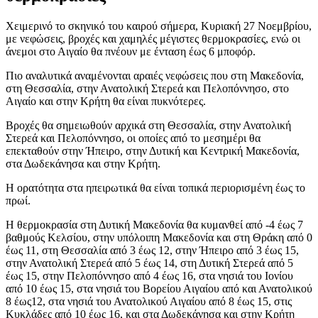
Χειμερινό το σκηνικό του καιρού σήμερα, Κυριακή 27 Νοεμβρίου,
με νεφώσεις, βροχές και χαμηλές μέγιστες θερμοκρασίες, ενώ οι
άνεμοι στο Αιγαίο θα πνέουν με ένταση έως 6 μποφόρ.
Πιο αναλυτικά αναμένονται αραιές νεφώσεις που στη Μακεδονία,
στη Θεσσαλία, στην Ανατολική Στερεά και Πελοπόννησο, στο
Αιγαίο και στην Κρήτη θα είναι πυκνότερες.
Βροχές θα σημειωθούν αρχικά στη Θεσσαλία, στην Ανατολική
Στερεά και Πελοπόννησο, οι οποίες από το μεσημέρι θα
επεκταθούν στην Ήπειρο, στην Δυτική και Κεντρική Μακεδονία,
στα Δωδεκάνησα και στην Κρήτη.
Η ορατότητα στα ηπειρωτικά θα είναι τοπικά περιορισμένη έως το
πρωί.
Η θερμοκρασία στη Δυτική Μακεδονία θα κυμανθεί από -4 έως 7
βαθμούς Κελσίου, στην υπόλοιπη Μακεδονία και στη Θράκη από 0
έως 11, στη Θεσσαλία από 3 έως 12, στην Ήπειρο από 3 έως 15,
στην Ανατολική Στερεά από 5 έως 14, στη Δυτική Στερεά από 5
έως 15, στην Πελοπόννησο από 4 έως 16, στα νησιά του Ιονίου
από 10 έως 15, στα νησιά του Βορείου Αιγαίου από και Ανατολικού
8 έως12, στα νησιά του Ανατολικού Αιγαίου από 8 έως 15, στις
Κυκλάδες από 10 έως 16, και στα Δωδεκάνησα και στην Κρήτη