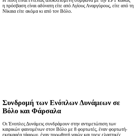
Η πόλη είναι εντελώς αποκλεισμένη σύμφωνα με την ΕΡΤ καθώς
η πρόσβαση είναι αδύνατη είτε από Αγίους Αναργύρους, είτε από τη
Νίκαια είτε ακόμα κι από τον Βόλο.
Συνδρομή των Ενόπλων Δυνάμεων σε
Βόλο και Φάρσαλα
Οι Ένοπλες Δυνάμεις συνδράμουν στην αντιμετώπιση των
καιρικών φαινομένων στον Βόλο με 8 φορτωτές, έναν φορτωτή-
εκσκαφέα τάφρων, έναν προωθητή γαιών και τρεις ελαστικές