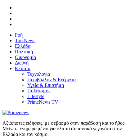
Ροή
Top News
Ελλάδα
Πολιτική
Οικονομία
Διεθνή
Θέματα
Τεχνολογία
Περιβάλλον & Ενέργεια
Υγεία & Επιστήμη
Πολιτισμός
Lifestyle
PrimeNews TV
Αξιόπιστες ειδήσεις, με σεβασμό στην παράδοση και το ήθος.
Μείνετε ενημερωμένοι για όλα τα σημαντικά γεγονότα στην
Ελλάδα και τον κόσμο.