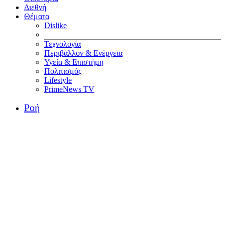
Διεθνή
Θέματα
Dislike
Τεχνολογία
Περιβάλλον & Ενέργεια
Υγεία & Επιστήμη
Πολιτισμός
Lifestyle
PrimeNews TV
Ροή