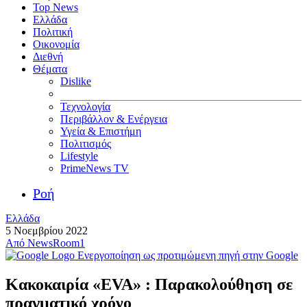
Top News
Ελλάδα
Πολιτική
Οικονομία
Διεθνή
Θέματα
Dislike
Τεχνολογία
Περιβάλλον & Ενέργεια
Υγεία & Επιστήμη
Πολιτισμός
Lifestyle
PrimeNews TV
Ροή
Ελλάδα
5 Νοεμβρίου 2022
Από
NewsRoom1
Ενεργοποίηση ως προτιμώμενη πηγή στην Google
Κακοκαιρία «EVA» : Παρακολούθηση σε
πραγματικό χρόνο