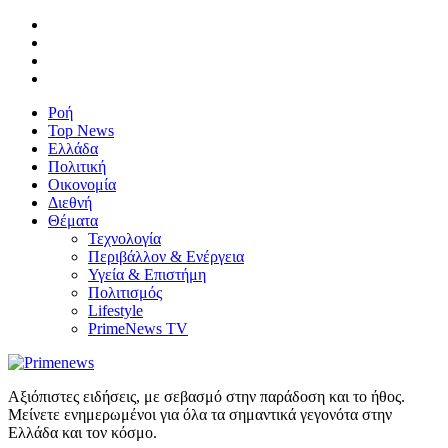
Ροή
Top News
Ελλάδα
Πολιτική
Οικονομία
Διεθνή
Θέματα
Τεχνολογία
Περιβάλλον & Ενέργεια
Υγεία & Επιστήμη
Πολιτισμός
Lifestyle
PrimeNews TV
Αξιόπιστες ειδήσεις, με σεβασμό στην παράδοση και το ήθος.
Μείνετε ενημερωμένοι για όλα τα σημαντικά γεγονότα στην
Ελλάδα και τον κόσμο.