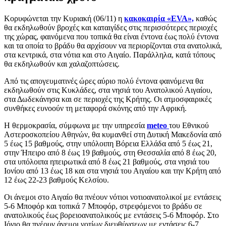
Κορυφώνεται την Κυριακή (06/11) η
κακοκαιρία «EVA»,
καθώς
θα εκδηλωθούν βροχές και καταιγίδες στις περισσότερες περιοχές
της χώρας, φαινόμενα που τοπικά θα είναι έντονα έως πολύ έντονα
και τα οποία το βράδυ θα αρχίσουν να περιορίζονται στα ανατολικά,
στα κεντρικά, στα νότια και στο Αιγαίο. Παράλληλα, κατά τόπους
θα εκδηλωθούν και χαλαζοπτώσεις.
Από τις απογευματινές ώρες αύριο πολύ έντονα φαινόμενα θα
εκδηλωθούν στις Κυκλάδες, στα νησιά του Ανατολικού Αιγαίου,
στα Δωδεκάνησα και σε περιοχές της Κρήτης. Οι ατμοσφαιρικές
συνθήκες ευνοούν τη μεταφορά σκόνης από την Αφρική.
Η θερμοκρασία, σύμφωνα με την υπηρεσία
meteo
του Εθνικού
Αστεροσκοπείου Αθηνών, θα κυμανθεί στη Δυτική Μακεδονία από
5 έως 15 βαθμούς, στην υπόλοιπη Βόρεια Ελλάδα από 5 έως 21,
στην Ήπειρο από 8 έως 19 βαθμούς, στη Θεσσαλία από 8 έως 20,
στα υπόλοιπα ηπειρωτικά από 8 έως 21 βαθμούς, στα νησιά του
Ιονίου από 13 έως 18 και στα νησιά του Αιγαίου και την Κρήτη από
12 έως 22-23 βαθμούς Κελσίου.
Οι άνεμοι στο Αιγαίο θα πνέουν νότιοι νοτιοανατολικοί με εντάσεις
5-6 Μποφόρ και τοπικά 7 Μποφόρ, στρεφόμενοι το βράδυ σε
ανατολικούς έως βορειοανατολικούς με εντάσεις 5-6 Μποφόρ. Στο
Ιόνιο θα πνέουν άνεμοι νοτίων διευθύνσεων με εντάσεις 6-7