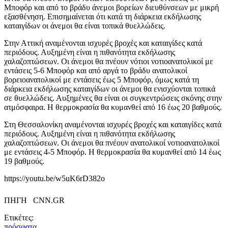
Μποφόρ και από το βράδυ άνεμοι βορείων διευθύνσεων με μικρή
εξασθένηση. Επισημαίνεται ότι κατά τη διάρκεια εκδήλωσης
καταιγίδων οι άνεμοι θα είναι τοπικά θυελλώδεις.
Στην Αττική αναμένονται ισχυρές βροχές και καταιγίδες κατά
περιόδους. Αυξημένη είναι η πιθανότητα εκδήλωσης
χαλαζοπτώσεων. Οι άνεμοι θα πνέουν νότιοι νοτιοανατολικοί με
εντάσεις 5-6 Μποφόρ και από αργά το βράδυ ανατολικοί
βορειοανατολικοί με εντάσεις έως 5 Μποφόρ, όμως κατά τη
διάρκεια εκδήλωσης καταιγίδων οι άνεμοι θα ενισχύονται τοπικά
σε θυελλώδεις. Αυξημένες θα είναι οι συγκεντρώσεις σκόνης στην
ατμόσφαιρα. Η θερμοκρασία θα κυμανθεί από 16 έως 20 βαθμούς.
Στη Θεσσαλονίκη αναμένονται ισχυρές βροχές και καταιγίδες κατά
περιόδους. Αυξημένη είναι η πιθανότητα εκδήλωσης
χαλαζοπτώσεων. Οι άνεμοι θα πνέουν ανατολικοί νοτιοανατολικοί
με εντάσεις 4-5 Μποφόρ. Η θερμοκρασία θα κυμανθεί από 14 έως
19 βαθμούς.
https://youtu.be/w5uK6rD382o
ΠΗΓΗ CNN.GR
Ετικέτες:
πρόσφατα