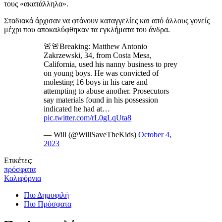
τους «ακατάλληλα».
Σταδιακά άρχισαν να φτάνουν καταγγελίες και από άλλους γονείς
μέχρι που αποκαλύφθηκαν τα εγκλήματα του άνδρα.
🚨🚨Breaking: Matthew Antonio
Zakrzewski, 34, from Costa Mesa,
California, used his nanny business to prey
on young boys. He was convicted of
molesting 16 boys in his care and
attempting to abuse another. Prosecutors
say materials found in his possession
indicated he had at…
pic.twitter.com/rL0gLqUta8
— Will (@WillSaveTheKids)
October 4,
2023
Ετικέτες:
πρόσφατα
Καλιφόρνια
Πιο Δημοφιλή
Πιο Πρόσφατα