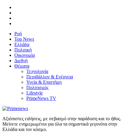
Ροή
Top News
Ελλάδα
Πολιτική
Οικονομία
Διεθνή
Θέματα
Τεχνολογία
Περιβάλλον & Ενέργεια
Υγεία & Επιστήμη
Πολιτισμός
Lifestyle
PrimeNews TV
Αξιόπιστες ειδήσεις, με σεβασμό στην παράδοση και το ήθος.
Μείνετε ενημερωμένοι για όλα τα σημαντικά γεγονότα στην
Ελλάδα και τον κόσμο.