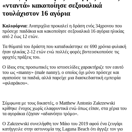
«νταντά» κακοποίησε σεξουαλικά
τουλάχιστον 16 αγόρια
Καλιφόρνια
: Ανατριχίλα προκαλεί η δράση ενός 34χρονου που
πρόσεχε παιδάκια και κακοποίησε σεξουαλικά 16 αγόρια ηλικίας
από 2 έως 12 ετών.
Τα θύματά του δράστη που καταδικάστηκε σε 690 χρόνια φυλακή
ήταν ηλικίας 2-12 ετών ενώ πολλές φορές βιντεοσκοπούσε τις
φριχτές πράξεις του.
O ίδιος στις προσωπικές του ιστοσελίδες χαρακτήριζε τον εαυτό
του ως «manny» (male nanny), ο οποίος όχι μόνο πρόσεχε και
αγαπούσε τα παιδιά, αλλά παρείχε μια διασκεδαστική εμπειρία
«φιλαράκου».
Σύμφωνα με τους δικαστές, ο Matthew Antonio Zakrzewski
κρίθηκε ένοχος χωρίς ελαφρυντικά ενώ όπως είπαν, στα χέρια του
τα αγοράκια έζησαν «αδιανόητο τρόμο».
Ο Zakrzewski συνελήφθη τον Μάιο του 2019 αφού ένα ζευγάρι
κατήγγειλε στην αστυνομία της Laguna Beach ότι άγγιξε τον γιο