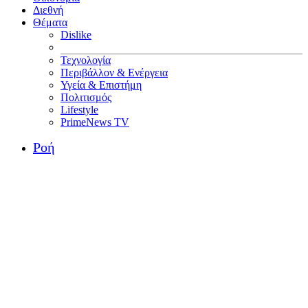
Διεθνή
Θέματα
Dislike
Τεχνολογία
Περιβάλλον & Ενέργεια
Υγεία & Επιστήμη
Πολιτισμός
Lifestyle
PrimeNews TV
Ροή