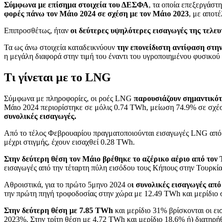
Σύμφωνα με επίσημα στοιχεία του ΔΕΣΦΑ
, τα οποία επεξεργάστ
φορές πάνω τον Μάιο 2024 σε σχέση με τον Μάιο 2023
, με αποτ
Επιπροσθέτως, ήταν
οι δεύτερες υψηλότερες εισαγωγές της τελευ
Τα ως άνω στοιχεία καταδεικνύουν
την επονείδιστη αντίφαση στη
η μεγάλη διαφορά στην τιμή του έναντι του υγροποιημένου φυσικο
Τι γίνεται με το LNG
Σύμφωνα με πληροφορίες, οι ροές LNG
παρουσιάζουν σημαντικό
Μάιο 2024 περιορίστηκε σε μόλις 0.74 ΤWh, μείωση 74.9% σε σχέ
συνολικές εισαγωγές.
Από το τέλος Φεβρουαρίου πραγματοποιούνται εισαγωγές LNG απ
μέχρι στιγμής, έχουν εισαχθεί 0.28 ΤWh.
Στην δεύτερη θέση τον Μάιο βρέθηκε το αζέρικο αέριο από τον
εισαγωγές από την τέταρτη πύλη εισόδου τους Κήπους στην Τουρκία
Αθροιστικά, για το πρώτο 5μηνο 2024 ο
ι συνολικές εισαγωγές από
την πρώτη πηγή τροφοδοσίας στην χώρα με 12.49 TWh και μερίδιο σ
Στην δεύτερη θέση με 7.85 TWh
και μερίδιο 31% βρίσκονται οι ε
2023%. Στην τρίτη θέση με 4.72 TWh και μερίδιο 18.6% ή) διατηρή