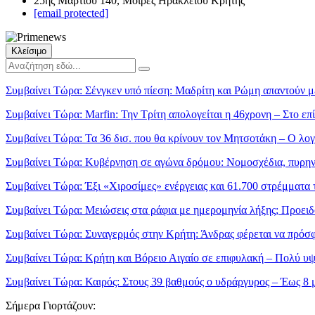
25ης Μαρτίου 140, Μοίρες Ηρακλείου Κρήτης
[email protected]
Κλείσιμο
Συμβαίνει Τώρα:
Σένγκεν υπό πίεση: Μαδρίτη και Ρώμη απαντούν μ
Συμβαίνει Τώρα:
Marfin: Την Τρίτη απολογείται η 46χρονη – Στο ε
Συμβαίνει Τώρα:
Τα 36 δισ. που θα κρίνουν τον Μητσοτάκη – Ο λο
Συμβαίνει Τώρα:
Κυβέρνηση σε αγώνα δρόμου: Νομοσχέδια, πυρηνικ
Συμβαίνει Τώρα:
Έξι «Χιροσίμες» ενέργειας και 61.700 στρέμματα 
Συμβαίνει Τώρα:
Μειώσεις στα ράφια με ημερομηνία λήξης; Προειδ
Συμβαίνει Τώρα:
Συναγερμός στην Κρήτη: Άνδρας φέρεται να πρόσφε
Συμβαίνει Τώρα:
Κρήτη και Βόρειο Αιγαίο σε επιφυλακή – Πολύ υψη
Συμβαίνει Τώρα:
Καιρός: Στους 39 βαθμούς ο υδράργυρος – Έως 8 μ
Σήμερα Γιορτάζουν: