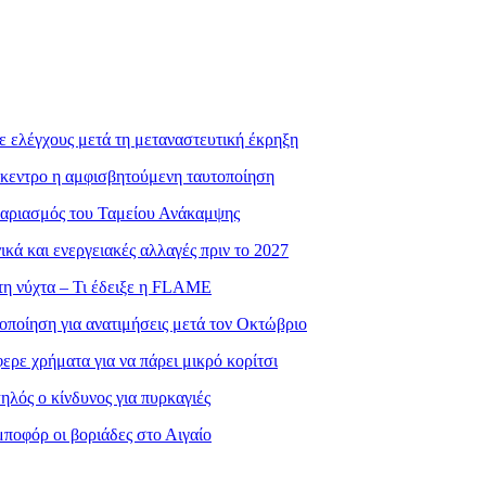
ε ελέγχους μετά τη μεταναστευτική έκρηξη
πίκεντρο η αμφισβητούμενη ταυτοποίηση
γαριασμός του Ταμείου Ανάκαμψης
ά και ενεργειακές αλλαγές πριν το 2027
τη νύχτα – Τι έδειξε η FLAME
οποίηση για ανατιμήσεις μετά τον Οκτώβριο
ρε χρήματα για να πάρει μικρό κορίτσι
λός ο κίνδυνος για πυρκαγιές
ποφόρ οι βοριάδες στο Αιγαίο