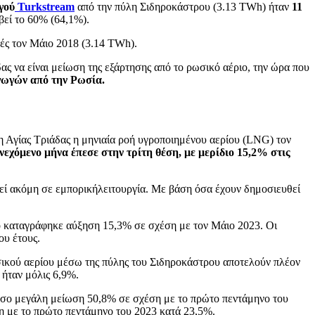
γού
Turkstream
από την πύλη Σιδηροκάστρου (3.13 ΤWh) ήταν
11
βεί το 60% (64,1%).
γές τον Μάιο 2018 (3.14 ΤWh).
ς να είναι μείωση της εξάρτησης από το ρωσικό αέριο, την ώρα που
γωγών από την Ρωσία.
η Αγίας Τριάδας η μηνιαία ροή υγροποιημένου αερίου (LNG) τον
νεχόμενο μήνα έπεσε στην τρίτη θέση, με μερίδιο 15,2% στις
εθεί ακόμη σε εμπορικήλειτουργία. Με βάση όσα έχουν δημοσιευθεί
ο καταγράφηκε αύξηση 15,3% σε σχέση με τον Μάιο 2023. Οι
ου έτους.
ικού αερίου μέσω της πύλης του Σιδηροκάστρου αποτελούν πλέον
 ήταν μόλις 6,9%.
όσο μεγάλη μείωση 50,8% σε σχέση με το πρώτο πεντάμηνο του
ση με το πρώτο πεντάμηνο του 2023 κατά 23,5%.