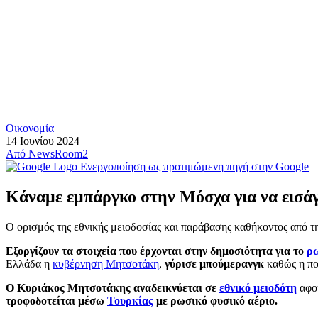
Οικονομία
14 Ιουνίου 2024
Από
NewsRoom2
Ενεργοποίηση ως προτιμώμενη πηγή στην Google
Κάναμε εμπάργκο στην Μόσχα για να εισάγ
Ο ορισμός της εθνικής μειοδοσίας και παράβασης καθήκοντος από
Εξοργίζουν τα στοιχεία που έρχονται στην δημοσιότητα για το
ρ
Ελλάδα η
κυβέρνηση Μητσοτάκη
,
γύρισε μπούμερανγκ
καθώς η πο
Ο Κυριάκος Μητσοτάκης αναδεικνύεται σε
εθνικό μειοδότη
αφού
τροφοδοτείται μέσω
Τουρκίας
με ρωσικό φυσικό αέριο.