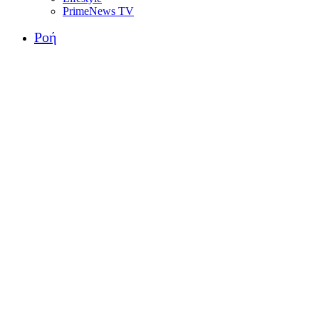
PrimeNews TV
Ροή