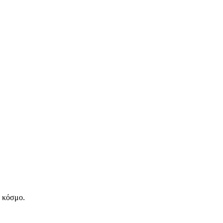
ν κόσμο.