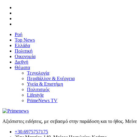
Ροή
Top News
Ελλάδα
Πολιτική
Οικονομία
Διεθνή
Θέματα
Τεχνολογία
Περιβάλλον & Ενέργεια
Υγεία & Επιστήμη
Πολιτισμός
Lifestyle
PrimeNews TV
Αξιόπιστες ειδήσεις, με σεβασμό στην παράδοση και το ήθος. Μείν
+30.6975757175