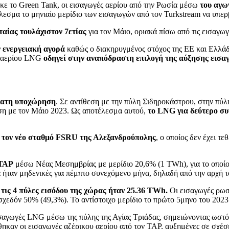
ηκε το Green Tank, οι εισαγωγές αερίου από την Ρωσία μέσω
του αγω
έλεσμα το μηνιαίο μερίδιο των εισαγωγών από τον Turkstream να υπερ
ταίας τουλάχιστον 7ετίας
για τον Μάιο, οριακά πίσω από τις εισαγω
ν ενεργειακή αγορά
καθώς ο διακηρυγμένος στόχος της ΕΕ και Ελλάδα
ύ αερίου LNG
οδηγεί στην αναπόδραστη επιλογή της αύξησης εισα
τατη υποχώρηση
. Σε αντίθεση με την πύλη Σιδηροκάστρου, στην πύλ
ση με τον Μάιο 2023. Ως αποτέλεσμα αυτού,
το LNG για δεύτερο συ
ό
τον νέο σταθμό FSRU της Αλεξανδρούπολης
, ο οποίος δεν έχει τ
 ΤΑΡ
μέσω Νέας Μεσημβρίας με μερίδιο 20,6% (1 ΤWh), για το οποί
 ήταν μηδενικές για πέμπτο συνεχόμενο μήνα, δηλαδή από την αρχή τ
 τις 4 πύλες εισόδου της χώρας ήταν 25.36 TWh.
Οι εισαγωγές ρωσ
χεδόν 50% (49,3%). Το αντίστοιχο μερίδιο το πρώτο 5μηνο του 2023
ισαγωγές LNG μέσω της πύλης της Αγίας Τριάδας, σημειώνοντας ωστ
θηκαν οι εισαγωγές αζέρικου αερίου από τον ΤΑΡ, αυξημένες σε σχέ