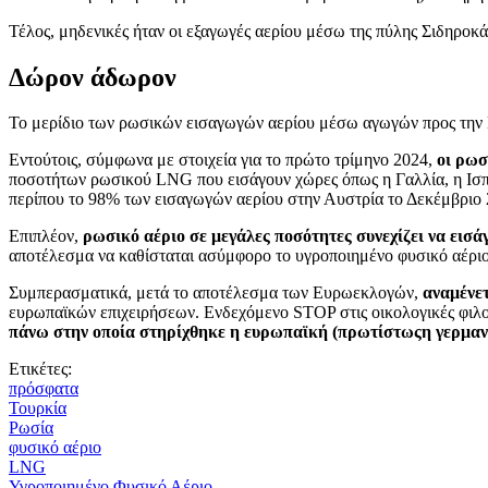
Τέλος, μηδενικές ήταν οι εξαγωγές αερίου μέσω της πύλης Σιδηροκ
Δώρον άδωρον
Το μερίδιο των ρωσικών εισαγωγών αερίου μέσω αγωγών προς την 
Εντούτοις, σύμφωνα με στοιχεία για το πρώτο τρίμηνο 2024,
οι ρωσ
ποσοτήτων ρωσικού LNG που εισάγουν χώρες όπως η Γαλλία, η Ισπ
περίπου το 98% των εισαγωγών αερίου στην Αυστρία το Δεκέμβριο 
Επιπλέον,
ρωσικό αέριο σε μεγάλες ποσότητες συνεχίζει να εισά
αποτέλεσμα να καθίσταται ασύμφορο το υγροποιημένο φυσικό αέρ
Συμπερασματικά, μετά το αποτέλεσμα των Ευρωεκλογών,
αναμένετ
ευρωπαϊκών επιχειρήσεων. Ενδεχόμενο STOP στις οικολογικές φιλο
πάνω στην οποία στηρίχθηκε η ευρωπαϊκή (πρωτίστωςη γερμαν
Ετικέτες:
πρόσφατα
Τουρκία
Ρωσία
φυσικό αέριο
LNG
Υγροποιημένο Φυσικό Αέριο