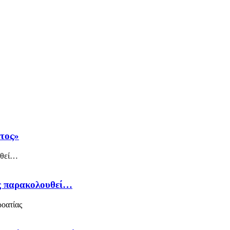
άτος»
ός παρακολουθεί…