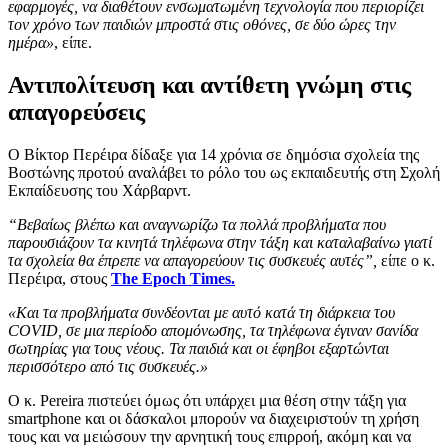
εφαρμογές, να διαθέτουν ενσωματωμένη τεχνολογία που περιορίζει
τον χρόνο των παιδιών μπροστά στις οθόνες, σε δύο ώρες την
ημέρα»
, είπε.
Αντιπολίτευση και αντίθετη γνώμη στις
απαγορεύσεις
Ο Βίκτορ Περέιρα δίδαξε για 14 χρόνια σε δημόσια σχολεία της
Βοστώνης προτού αναλάβει το ρόλο του ως εκπαιδευτής στη Σχολή
Εκπαίδευσης του Χάρβαρντ.
“Βεβαίως βλέπω και αναγνωρίζω τα πολλά προβλήματα που
παρουσιάζουν τα κινητά τηλέφωνα στην τάξη και καταλαβαίνω γιατί
τα σχολεία θα έπρεπε να απαγορεύουν τις συσκευές αυτές”,
είπε ο κ.
Περέιρα, στους
The Epoch Times.
«Και τα προβλήματα συνδέονται με αυτό κατά τη διάρκεια του
COVID, σε μια περίοδο απομόνωσης, τα τηλέφωνα έγιναν σανίδα
σωτηρίας για τους νέους. Τα παιδιά και οι έφηβοι εξαρτώνται
περισσότερο από τις συσκευές.»
Ο κ. Pereira πιστεύει όμως ότι υπάρχει μια θέση στην τάξη για
smartphone και οι δάσκαλοι μπορούν να διαχειριστούν τη χρήση
τους και να μειώσουν την αρνητική τους επιρροή, ακόμη και να