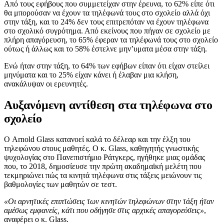
Από τους εφήβους που συμμετείχαν στην έρευνα, το 62% είπε ότι
θα μπορούσαν να έχουν τα τηλέφωνά τους στο σχολείο αλλά όχι
στην τάξη, και το 24% δεν τους επιτρεπόταν να έχουν τηλέφωνα
στο σχολικό συγρότημα. Από εκείνους που πήγαν σε σχολείο με
πλήρη απαγόρευση, το 65% έφεραν τα τηλέφωνά τους στο σχολείο
ούτως ή άλλως και το 58% έστελνε μην’υματα μέσα στην τάξη.
Ενώ ήταν στην τάξη, το 64% των εφήβων είπαν ότι είχαν στείλει
μηνύματα και το 25% είχαν κάνει ή έλαβαν μια κλήση,
ανακάλυψαν οι ερευνητές.
Αυξανόμενη αντίθεση στα τηλέφωνα στο
σχολείο
Ο Arnold Glass κατανοεί καλά το δέλεαρ και την έλξη του
τηλεφώνου στους μαθητές. Ο κ. Glass, καθηγητής γνωστικής
ψυχολογίας στο Πανεπιστήμιο Ράτγκερς, ηγήθηκε μιας ομάδας
που, το 2018, δημοσίευσε την πρώτη ακαδημαϊκή μελέτη που
τεκμηριώνει πώς τα κινητά τηλέφωνα στις τάξεις μειώνουν τις
βαθμολογίες των μαθητών σε τεστ.
«Οι αρνητικές επιπτώσεις των κινητών τηλεφώνων στην τάξη ήταν
αμέσως εμφανείς, κάτι που οδήγησε στις αρχικές απαγορεύσεις»
,
αναφέρει ο κ. Glass.