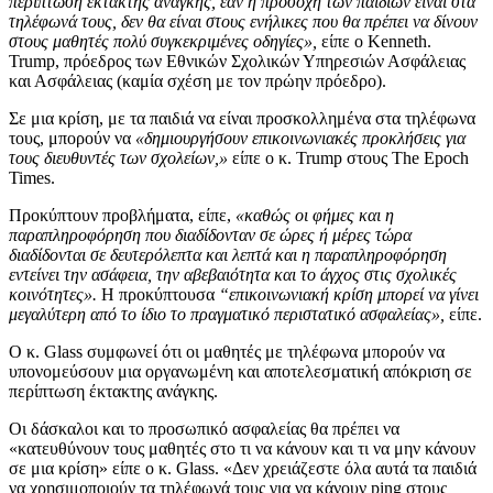
περίπτωση έκτακτης ανάγκης, εάν η προσοχή των παιδιών είναι στα
τηλέφωνά τους, δεν θα είναι στους ενήλικες που θα πρέπει να δίνουν
στους μαθητές πολύ συγκεκριμένες οδηγίες»,
είπε ο Kenneth.
Trump, πρόεδρος των Εθνικών Σχολικών Υπηρεσιών Ασφάλειας
και Ασφάλειας (καμία σχέση με τον πρώην πρόεδρο).
Σε μια κρίση, με τα παιδιά να είναι προσκολλημένα στα τηλέφωνα
τους, μπορούν να
«δημιουργήσουν επικοινωνιακές προκλήσεις για
τους διευθυντές των σχολείων,»
είπε ο κ. Trump στους The Epoch
Times.
Προκύπτουν προβλήματα, είπε,
«καθώς οι φήμες και η
παραπληροφόρηση που διαδίδονταν σε ώρες ή μέρες τώρα
διαδίδονται σε δευτερόλεπτα και λεπτά και η παραπληροφόρηση
εντείνει την ασάφεια, την αβεβαιότητα και το άγχος στις σχολικές
κοινότητες».
Η προκύπτουσα
“επικοινωνιακή κρίση μπορεί να γίνει
μεγαλύτερη από το ίδιο το πραγματικό περιστατικό ασφαλείας»,
είπε.
Ο κ. Glass συμφωνεί ότι οι μαθητές με τηλέφωνα μπορούν να
υπονομεύσουν μια οργανωμένη και αποτελεσματική απόκριση σε
περίπτωση έκτακτης ανάγκης.
Οι δάσκαλοι και το προσωπικό ασφαλείας θα πρέπει να
«κατευθύνουν τους μαθητές στο τι να κάνουν και τι να μην κάνουν
σε μια κρίση» είπε ο κ. Glass. «Δεν χρειάζεστε όλα αυτά τα παιδιά
να χρησιμοποιούν τα τηλέφωνά τους για να κάνουν ping στους