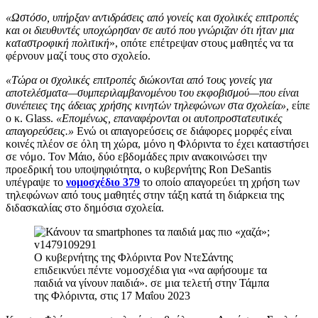
«Ωστόσο, υπήρξαν αντιδράσεις από γονείς και σχολικές επιτροπές
και οι διευθυντές υποχώρησαν σε αυτό που γνώριζαν ότι ήταν μια
καταστροφική πολιτική
», οπότε επέτρεψαν στους μαθητές να τα
φέρνουν μαζί τους στο σχολείο.
«Τώρα οι σχολικές επιτροπές διώκονται από τους γονείς για
αποτελέσματα—συμπεριλαμβανομένου του εκφοβισμού—που είναι
συνέπειες της άδειας χρήσης κινητών τηλεφώνων στα σχολεία»,
είπε
ο κ. Glass.
«Επομένως, επαναφέρονται οι αυτοπροστατευτικές
απαγορεύσεις.»
Ενώ οι απαγορεύσεις σε διάφορες μορφές είναι
κοινές πλέον σε όλη τη χώρα, μόνο η Φλόριντα το έχει καταστήσει
σε νόμο. Τον Μάιο, δύο εβδομάδες πριν ανακοινώσει την
προεδρική του υποψηφιότητα, ο κυβερνήτης Ron DeSantis
υπέγραψε το
νομοσχέδιο 379
το οποίο απαγορεύει τη χρήση των
τηλεφώνων από τους μαθητές στην τάξη κατά τη διάρκεια της
διδασκαλίας στο δημόσια σχολεία.
Ο κυβερνήτης της Φλόριντα Ρον ΝτεΣάντης
επιδεικνύει πέντε νομοσχέδια για «να αφήσουμε τα
παιδιά να γίνουν παιδιά». σε μια τελετή στην Τάμπα
της Φλόριντα, στις 17 Μαΐου 2023