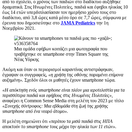
από το σχολείο, ο χρόνος των παιδιών στο διαδίκτυο αυξήθηκε
δραματικά. Στις Ηνωμένες Πολιτείες, παιδιά και έφηβοι ηλικίας 10
έως 14 ετών υπερδιπλασίασαν τον ημερήσιο χρόνο τους στο
διαδίκτυο, από 3,8 ώρες κατά μέσο όρο σε 7,7 ώρες, σύμφωνα με
έρευνα που δημοσιεύτηκε στο
JAMA Pediatrics
την 1η
Νοεμβρίου 2021.
Μια ομάδα εφήβων κοιτάζει μια φωτογραφία που
τραβήχτηκε σε smartphone στην Times Square της
Νέας Υόρκης
Ακόμη και όταν οι περιορισμοί καραντίνας αντιστράφηκαν,
έγραψαν οι συγγραφείς,
«η χρήση της οθόνης παραμένει επίμονα
αυξημένη».
Σχεδόν όλοι οι μαθητές έχουν smartphone τώρα.
«Η απόκτηση ενός smartphone είναι πλέον μια ιεροτελεστία για τα
περισσότερα παιδιά και εφήβους στις Ηνωμένες Πολιτείες»,
αναφέρει η Common Sense Media στη μελέτη του 2023 με τίτλο
«Συνεχής σύντροφος: Μια εβδομάδα στη ζωή της χρήσης
smartphone από ένα νεαρό άτομο».
Η μελέτη σημειώνει ότι
«περίπου τα μισά παιδιά στις ΗΠΑ
αποκτούν το smartphone τους μέχρι την ηλικία των 11 ετών».