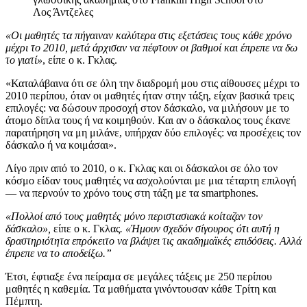
Λος Άντζελες
«Οι μαθητές τα πήγαιναν καλύτερα στις εξετάσεις τους κάθε χρόνο
μέχρι το 2010, μετά άρχισαν να πέφτουν οι βαθμοί και έπρεπε να δω
το γιατί»
, είπε ο κ. Γκλας.
«Καταλάβαινα ότι σε όλη την διαδρομή μου στις αίθουσες μέχρι το
2010 περίπου, όταν οι μαθητές ήταν στην τάξη, είχαν βασικά τρεις
επιλογές: να δώσουν προσοχή στον δάσκαλο, να μιλήσουν με το
άτομο δίπλα τους ή να κοιμηθούν. Και αν ο δάσκαλος τους έκανε
παρατήρηση να μη μιλάνε, υπήρχαν δύο επιλογές: να προσέχεις τον
δάσκαλο ή να κοιμάσαι».
Λίγο πριν από το 2010, ο κ. Γκλας και οι δάσκαλοι σε όλο τον
κόσμο είδαν τους μαθητές να ασχολούνται με μια τέταρτη επιλογή
— να περνούν το χρόνο τους στη τάξη με τα smartphones.
«Πολλοί από τους μαθητές μόνο περιστασιακά κοίταζαν τον
δάσκαλο»,
είπε ο κ. Γκλας
. «Ήμουν σχεδόν σίγουρος ότι αυτή η
δραστηριότητα επρόκειτο να βλάψει τις ακαδημαϊκές επιδόσεις. Αλλά
έπρεπε να το αποδείξω.”
Έτσι, έφτιαξε ένα πείραμα σε μεγάλες τάξεις με 250 περίπου
μαθητές η καθεμία. Τα μαθήματα γινόντουσαν κάθε Τρίτη και
Πέμπτη.