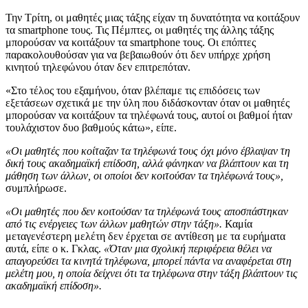
Την Τρίτη, οι μαθητές μιας τάξης είχαν τη δυνατότητα να κοιτάξουν
τα smartphone τους. Τις Πέμπτες, οι μαθητές της άλλης τάξης
μπορούσαν να κοιτάξουν τα smartphone τους. Οι επόπτες
παρακολουθούσαν για να βεβαιωθούν ότι δεν υπήρχε χρήση
κινητού τηλεφώνου όταν δεν επιτρεπόταν.
«Στο τέλος του εξαμήνου, όταν βλέπαμε τις επιδόσεις των
εξετάσεων σχετικά με την ύλη που διδάσκονταν όταν οι μαθητές
μπορούσαν να κοιτάξουν τα τηλέφωνά τους, αυτοί οι βαθμοί ήταν
τουλάχιστον δυο βαθμούς κάτω», είπε.
«Οι μαθητές που κοίταζαν τα τηλέφωνά τους όχι μόνο έβλαψαν τη
δική τους ακαδημαϊκή επίδοση, αλλά φάνηκαν να βλάπτουν και τη
μάθηση των άλλων, οι οποίοι δεν κοιτούσαν τα τηλέφωνά τους»,
συμπλήρωσε.
«Οι μαθητές που δεν κοιτούσαν τα τηλέφωνά τους αποσπάστηκαν
από τις ενέργειες των άλλων μαθητών στην τάξη».
Καμία
μεταγενέστερη μελέτη δεν έρχεται σε αντίθεση με τα ευρήματα
αυτά, είπε ο κ. Γκλας.
«Όταν μια σχολική περιφέρεια θέλει να
απαγορεύσει τα κινητά τηλέφωνα, μπορεί πάντα να αναφέρεται στη
μελέτη μου, η οποία δείχνει ότι τα τηλέφωνα στην τάξη βλάπτουν τις
ακαδημαϊκή επίδοση».