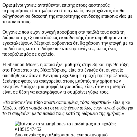
Ορισμένοι γονείς αντιτίθενται επίσης στους αυστηρούς
περιορισμούς στα τηλέφωνα στο σχολείο, ανησυχώντας ότι θα
οδηγήσουν σε διακοπή της απαραίτητης σύνδεσης επικοινωνίας με
τα παιδιά τους.
Οι γονείς που είχαν συνεχή πρόσβαση στα παιδιά τους κατά τη
διάρκεια της εξ αποστάσεως εκπαίδευσης ήταν απρόθυμοι να το
εγκαταλείψουν. Μερικοί φοβούνται ότι θα χάσουν την επαφή με τα
παιδιά τους κατά τη διάρκεια έκτακτης ανάγκης, όπως ένας
πυροβολισμός σε σχολείο.
Η Shannon Moser, η οποία έχει μαθητές στην 8η και την 9η τάξη
στο Ρότσεστερ της Νέας Υόρκης, είπε ότι ένιωθε ότι οι γονείς
απωθήθηκαν όταν η Κεντρική Σχολική Περιοχή της περιφέρειας,
ξεκίνησε φέτος να απαγορεύει στους μαθητές την χρήση των
κινητών. Υπάρχει μια μορφή λογοδοσίας, είπε, όταν οι μαθητές
είναι σε θέση να καταγράφουν τι συμβαίνει γύρω τους.
«Τα πάντα είναι τόσο πολιτικοποιημένα, τόσο διχαστικά
» είπε η κα
Μόζερ.
«Και νομίζω ότι οι γονείς έχουν απλώς έναν γενικό φόβο για
το τι συμβαίνει με τα παιδιά τους κατά τη διάρκεια της ημέρας.»
Δυο γυναίκες αγκαλιάζονται σε ένα αστυνομικό