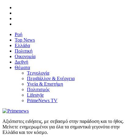
Ροή
Top News
Ελλάδα
Πολιτική
Οικονομία
Διεθνή
Θέματα
Τεχνολογία
Περιβάλλον & Ενέργεια
Υγεία & Επιστήμη
Πολιτισμός
Lifestyle
PrimeNews TV
Αξιόπιστες ειδήσεις, με σεβασμό στην παράδοση και το ήθος.
Μείνετε ενημερωμένοι για όλα τα σημαντικά γεγονότα στην
Ελλάδα και τον κόσμο.