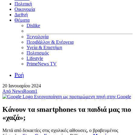
Πολιτική
Οικονομία
Διεθνή
Θέματα
Dislike
Τεχνολογία
Περιβάλλον & Ενέργεια
Υγεία & Επιστήμη
Πολιτισμός
Lifestyle
PrimeNews TV
Ροή
20 Ιανουαρίου 2024
Από
NewsRoom1
Ενεργοποίηση ως προτιμώμενη πηγή στην Google
Κάνουν τα smartphones τα παιδιά μας πιο
«χαζά»;
Μετά από δεκαετίες στις σχολικές αίθουσες, ο βραβευμένος