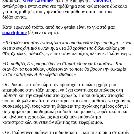
δάσκαλος
Steve Gardiner
, από το Billings της
Μοντάνα
,
αντιλήφθηκε έντονα ένα νέο πρόβλημα που καθιστούσε δύσκολο
για τους μαθητές του γυμνασίου να μάθουν αυτά που τους
διδάσκονται.
Κατά ειρωνικό τρόπο, αυτό που φταίει είναι το γνωστό μας
smartphone
(έξυπνο κινητό).
«Τα τηλέφωνα ήταν ενοχλητικά και αποσπούσαν την προσοχή – είναι
ότι πιο ενοχλητικό συνάντησα στα 38 χρόνια της διδασκαλίας μου
στις σχολικές αίθουσες»
, είπε ο συνταξιούχος πλέον κ. Γκάρντινερ..
«Οι μαθητές δεν μπορούσαν να σταματήσουν να τα κοιτάνε. Και
όταν δεν τα κοιτούσαν, σκέφτονταν το πότε θα βρουν την ευκαιρία
να τα κοιτάξουν. Αυτό λέγεται εθισμός»
Οι ειδικοί εφιστούν τώρα την προσοχή στο πώς η χρήση του
smartphone στην τάξη μπορεί να έχει αρνητικές επιπτώσεις στη
μάθηση και την ασφάλεια στο σχολείο. Παρουσιάζουν στοιχεία
που υποδηλώνουν ότι το να επιτρέπεται στους μαθητές να έχουν τις
συσκευές μαζί τους κατά τη διάρκεια της σχολικής ημέρας οδηγεί
σε χαμηλότερη ακαδημαϊκή επίδοση και μερικές φορές ακόμη και
σε κίνδυνο της ασφάλειας και αυξημένη πιθανότητα
καταστροφικών συνεπειών εξαιτίας του εκφοβισμού.
Ο κ. Γκάρντινερ παίρνει τη διδασκαλία —και τα εμπόδια σε αυτήν