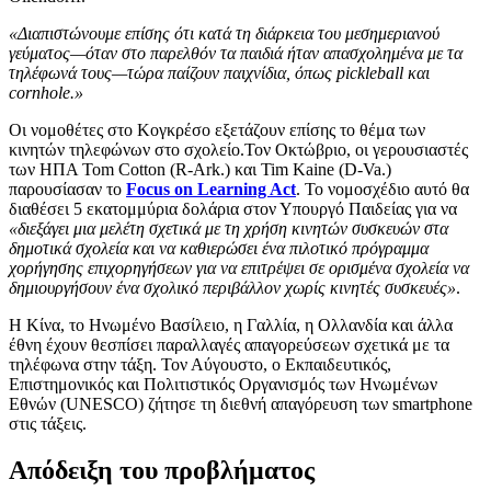
«Διαπιστώνουμε επίσης ότι κατά τη διάρκεια του μεσημεριανού
γεύματος—όταν στο παρελθόν τα παιδιά ήταν απασχολημένα με τα
τηλέφωνά τους—τώρα παίζουν παιχνίδια, όπως pickleball και
cornhole.»
Οι νομοθέτες στο Κογκρέσο εξετάζουν επίσης το θέμα των
κινητών τηλεφώνων στο σχολείο.Τον Οκτώβριο, οι γερουσιαστές
των ΗΠΑ Tom Cotton (R-Ark.) και Tim Kaine (D-Va.)
παρουσίασαν το
Focus on Learning Act
. Το νομοσχέδιο αυτό θα
διαθέσει 5 εκατομμύρια δολάρια στον Υπουργό Παιδείας για να
«διεξάγει μια μελέτη σχετικά με τη χρήση κινητών συσκευών στα
δημοτικά σχολεία και να καθιερώσει ένα πιλοτικό πρόγραμμα
χορήγησης επιχορηγήσεων για να επιτρέψει σε ορισμένα σχολεία να
δημιουργήσουν ένα σχολικό περιβάλλον χωρίς κινητές συσκευές»
.
Η Κίνα, το Ηνωμένο Βασίλειο, η Γαλλία, η Ολλανδία και άλλα
έθνη έχουν θεσπίσει παραλλαγές απαγορεύσεων σχετικά με τα
τηλέφωνα στην τάξη. Τον Αύγουστο, ο Εκπαιδευτικός,
Επιστημονικός και Πολιτιστικός Οργανισμός των Ηνωμένων
Εθνών (UNESCO) ζήτησε τη διεθνή απαγόρευση των smartphone
στις τάξεις.
Απόδειξη του προβλήματος