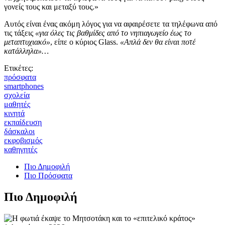
γονείς τους και μεταξύ τους.»
Αυτός είναι ένας ακόμη λόγος για να αφαιρέσετε τα τηλέφωνα από
τις τάξεις
«για όλες τις βαθμίδες από το νηπιαγωγείο έως το
μεταπτυχιακό»
, είπε ο κύριος Glass.
«Απλά δεν θα είναι ποτέ
κατάλληλα»…
Ετικέτες:
πρόσφατα
smartphones
σχολεία
μαθητές
κινητά
εκπαίδευση
δάσκαλοι
εκφοβισμός
καθηγητές
Πιο Δημοφιλή
Πιο Πρόσφατα
Πιο Δημοφιλή