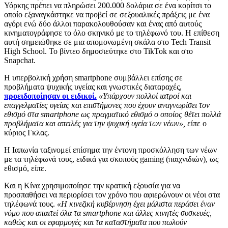
Υόρκης πρέπει να πληρώσει 200.000 δολάρια σε ένα κορίτσι το
οποίο εξαναγκάστηκε να προβεί σε σεξουαλικές πράξεις με ένα
αγόρι ενώ δύο άλλοι παρακολουθούσαν και ένας από αυτούς
κινηματογράφησε το όλο σκηνικό με το τηλέφωνό του. Η επίθεση
αυτή σημειώθηκε σε μια απομονωμένη σκάλα στο Tech Transit
High School. Το βίντεο δημοσιεύτηκε στο TikTok και στο
Snapchat.
Η υπερβολική χρήση smartphone συμβάλλει επίσης σε
προβλήματα ψυχικής υγείας και γνωστικές διαταραχές,
προειδοποίησαν οι ειδικοί.
«Υπάρχουν πολλοί ιατροί και
επαγγελματίες υγείας και επιστήμονες που έχουν αναγνωρίσει τον
εθισμό στα smartphone ως πραγματικό εθισμό ο οποίος θέτει πολλά
προβλήματα και απειλές για την ψυχική υγεία των νέων»,
είπε ο
κύριος Γκλας.
Η Ιαπωνία ταξινομεί επίσημα την έντονη προσκόλληση των νέων
με τα τηλέφωνά τους, ειδικά για σκοπούς gaming (παιχνιδιών), ως
εθισμό, είπε.
Και η Κίνα χρησιμοποίησε την κρατική εξουσία για να
προσπαθήσει να περιορίσει τον χρόνο που αφιερώνουν οι νέοι στα
τηλέφωνά τους.
«Η κινεζική κυβέρνηση έχει μάλιστα περάσει έναν
νόμο που απαιτεί όλα τα smartphone και άλλες κινητές συσκευές,
καθώς και οι εφαρμογές και τα καταστήματα που πωλούν