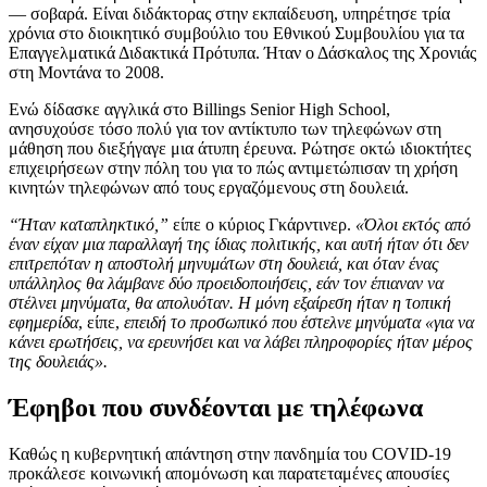
— σοβαρά. Είναι διδάκτορας στην εκπαίδευση, υπηρέτησε τρία
χρόνια στο διοικητικό συμβούλιο του Εθνικού Συμβουλίου για τα
Επαγγελματικά Διδακτικά Πρότυπα. Ήταν ο Δάσκαλος της Χρονιάς
στη Μοντάνα το 2008.
Ενώ δίδασκε αγγλικά στο Billings Senior High School,
ανησυχούσε τόσο πολύ για τον αντίκτυπο των τηλεφώνων στη
μάθηση που διεξήγαγε μια άτυπη έρευνα. Ρώτησε οκτώ ιδιοκτήτες
επιχειρήσεων στην πόλη του για το πώς αντιμετώπισαν τη χρήση
κινητών τηλεφώνων από τους εργαζόμενους στη δουλειά.
“Ήταν καταπληκτικό,”
είπε ο κύριος Γκάρντινερ.
«Όλοι εκτός από
έναν είχαν μια παραλλαγή της ίδιας πολιτικής, και αυτή ήταν ότι δεν
επιτρεπόταν η αποστολή μηνυμάτων στη δουλειά, και όταν ένας
υπάλληλος θα λάμβανε δύο προειδοποιήσεις, εάν τον έπιαναν να
στέλνει μηνύματα, θα απολυόταν. Η μόνη εξαίρεση ήταν η τοπική
εφημερίδα
, είπε,
επειδή το προσωπικό που έστελνε μηνύματα «για να
κάνει ερωτήσεις, να ερευνήσει και να λάβει πληροφορίες ήταν μέρος
της δουλειάς».
Έφηβοι που συνδέονται με τηλέφωνα
Καθώς η κυβερνητική απάντηση στην πανδημία του COVID-19
προκάλεσε κοινωνική απομόνωση και παρατεταμένες απουσίες