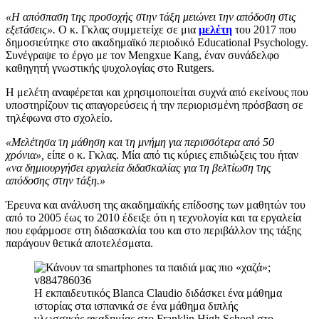
«Η απόσπαση της προσοχής στην τάξη μειώνει την απόδοση στις
εξετάσεις».
Ο κ. Γκλας συμμετείχε σε μια
μελέτη
του 2017 που
δημοσιεύτηκε στο ακαδημαϊκό περιοδικό Educational Psychology.
Συνέγραψε το έργο με τον Mengxue Kang, έναν συνάδελφο
καθηγητή γνωστικής ψυχολογίας στο Rutgers.
Η μελέτη αναφέρεται και χρησιμοποιείται συχνά από εκείνους που
υποστηρίζουν τις απαγορεύσεις ή την περιορισμένη πρόσβαση σε
τηλέφωνα στο σχολείο.
«Μελέτησα τη μάθηση και τη μνήμη για περισσότερα από 50
χρόνια»,
είπε ο κ. Γκλας. Μία από τις κύριες επιδιώξεις του ήταν
«να δημιουργήσει εργαλεία διδασκαλίας για τη βελτίωση της
απόδοσης στην τάξη.»
Έρευνα και ανάλυση της ακαδημαϊκής επίδοσης των μαθητών του
από το 2005 έως το 2010 έδειξε ότι η τεχνολογία και τα εργαλεία
που εφάρμοσε στη διδασκαλία του και στο περιβάλλον της τάξης
παράγουν θετικά αποτελέσματα.
Η εκπαιδευτικός Blanca Claudio διδάσκει ένα μάθημα
ιστορίας στα ισπανικά σε ένα μάθημα διπλής
γλωσσικής ακαδημίας στο Franklin High School στο