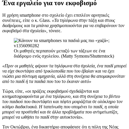
Ένα εργαλείο για τον εκφοβισμό
Η χρήση smartphone στο σχολείο έχει επιπλέον αρνητικές
συνέπειες, είπε ο κ. Glass.
«Τα τηλέφωνα στην τάξη και στους
διαδρόμους και τα μπάνια χρησιμοποιούνται για να επιβαρύνουν τον
εκφοβισμό στα σχολεία»,
τόνισε.
Οι μαθητές περπατούν μεταξύ των τάξεων σε ένα
διάδρομο ενός σχολείου. (Matty Symons/Shutterstock)
«Πριν οι μαθητές φέρουν τα τηλέφωνα στα σχολεία, ένα παιδί μπορεί
να είχε σκοντάψει από τρικλοποδία που του έβαλαν και να έχει
νιώσει μια σύντομη αμηχανία, αλλά στη συνέχεια θα απομακρυνόταν
από το παιδί ή τα παιδιά που του το έκαναν αυτό»
Τώρα, είπε,
«οι πράξεις εκφοβισμού σχεδιάζονται και
κινηματογραφούνται με ένα τηλέφωνο, και στη συνέχεια το βίντεο
του παιδιού που σκοντάφτει και πέφτει μοιράζεται σε ολόκληρο τον
κόσμο διαδικτυακά. Η ταπείνωση που υπομένει το παιδί, η οποία
μπορεί να προστεθεί και σε άλλα προβλήματα που αντιμετωπίζει,
μπορεί να ωθήσει το παιδί στην αυτοκτονία».
Τον Οκτώβριο, ένα δικαστήριο αποφάσισε ότι η πόλη της Νέας