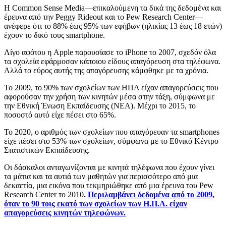
Η Common Sense Media—επικαλούμενη τα δικά της δεδομένα και
έρευνα από την Peggy Rideout και το Pew Research Center—
ανέφερε ότι το 88% έως 95% των εφήβων (ηλικίας 13 έως 18 ετών)
έχουν το δικό τους smartphone.
Λίγο αφότου η Apple παρουσίασε το iPhone το 2007, σχεδόν όλα
τα σχολεία εφάρμοσαν κάποιου είδους απαγόρευση στα τηλέφωνα.
Αλλά το εύρος αυτής της απαγόρευσης κάμφθηκε με τα χρόνια.
Το 2009, το 90% των σχολείων των ΗΠΑ είχαν απαγορεύσεις που
αφορούσαν την χρήση των κινητών μέσα στην τάξη, σύμφωνα με
την Εθνική Ένωση Εκπαίδευσης (NEA). Μέχρι το 2015, το
ποσοστό αυτό είχε πέσει στο 65%.
Το 2020, ο αριθμός των σχολείων που απαγόρευαν τα smartphones
είχε πέσει στο 53% των σχολείων, σύμφωνα με το Εθνικό Κέντρο
Στατιστικών Εκπαίδευσης.
Οι δάσκαλοι ανταγωνίζονται με κινητά τηλέφωνα που έχουν γίνει
τα μάτια και τα αυτιά των μαθητών για περισσότερο από μια
δεκαετία, μια εικόνα που τεκμηριώθηκε από μια έρευνα του Pew
Research Center το 2010
.
Περιλαμβάνει δεδομένα από το 2009,
όταν το 90 τοις εκατό των σχολείων των Η.Π.Α. είχαν
απαγορεύσεις κινητών τηλεφώνων.