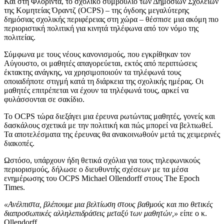
Και στη Φλόριντα, το σχολικό συμβούλιο των Δημόσιων Σχολείων
της Κομητείας Όραντζ (OCPS) – της όγδοης μεγαλύτερης
δημόσιας σχολικής περιφέρειας στη χώρα – θέσπισε μια ακόμη πιο
περιοριστική πολιτική για κινητά τηλέφωνα από τον νόμο της
πολιτείας.
Σύμφωνα με τους νέους κανονισμούς, που εγκρίθηκαν τον
Αύγουστο, οι μαθητές απαγορεύεται, εκτός από περιπτώσεις
έκτακτης ανάγκης, να χρησιμοποιούν τα τηλέφωνά τους
οποιαδήποτε στιγμή κατά τη διάρκεια της σχολικής ημέρας. Οι
μαθητές επιτρέπεται να έχουν τα τηλέφωνά τους, αρκεί να
φυλάσσονται σε σακίδιο.
Το OCPS τώρα διεξάγει μια έρευνα ρωτώντας μαθητές, γονείς και
δασκάλους σχετικά με την πολιτική και πώς μπορεί να βελτιωθεί.
Τα αποτελέσματα της έρευνας θα ανακοινωθούν μετά τις χειμερινές
διακοπές.
Ωστόσο, υπάρχουν ήδη θετικά σχόλια για τους τηλεφωνικούς
περιορισμούς, δήλωσε ο διευθυντής σχέσεων με τα μέσα
ενημέρωσης του OCPS Michael Ollendorff στους The Epoch
Times.
«Ανέλπιστα, βλέπουμε μια βελτίωση στους βαθμούς και πιο θετικές
διαπροσωπικές αλληλεπιδράσεις μεταξύ των μαθητών,»
είπε ο κ.
Ollendorff.