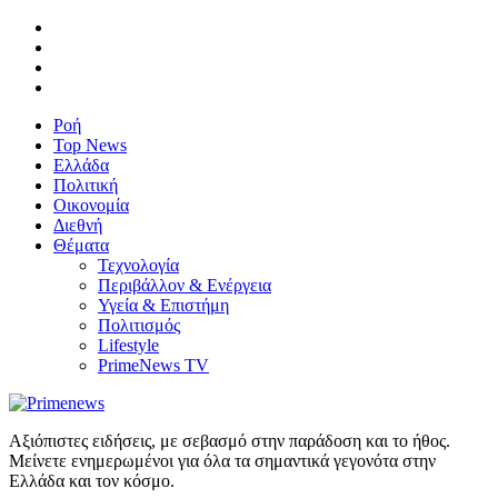
Ροή
Top News
Ελλάδα
Πολιτική
Οικονομία
Διεθνή
Θέματα
Τεχνολογία
Περιβάλλον & Ενέργεια
Υγεία & Επιστήμη
Πολιτισμός
Lifestyle
PrimeNews TV
Αξιόπιστες ειδήσεις, με σεβασμό στην παράδοση και το ήθος.
Μείνετε ενημερωμένοι για όλα τα σημαντικά γεγονότα στην
Ελλάδα και τον κόσμο.