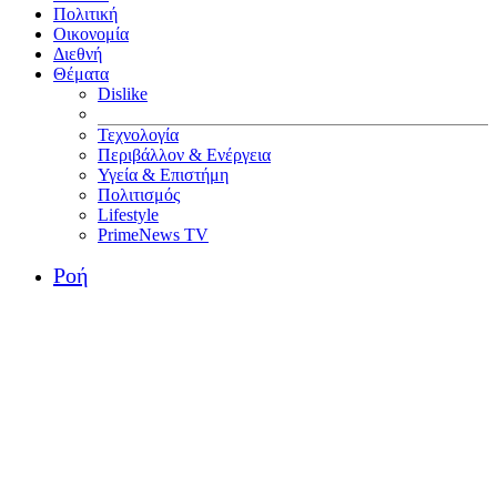
Πολιτική
Οικονομία
Διεθνή
Θέματα
Dislike
Τεχνολογία
Περιβάλλον & Ενέργεια
Υγεία & Επιστήμη
Πολιτισμός
Lifestyle
PrimeNews TV
Ροή