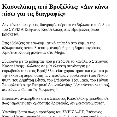
Κασσελάκης από Βρυξέλλες: «Δεν κάνω
πίσω για τις διαγραφές»
Δεν κάνω πίσω για τις διαγραφές φέρεται να δήλωσε ο πρόεδρος
του ΣΥΡΙΖΑ Στέφανος Κασσελάκης στις Βρυξέλλες όπου
βρίσκεται.
Στις εξελίξεις σε εσωκομματικό επίπεδο στο κόμμα της
αξιωματικής αντιπολίτευσης αναφέρθηκε η δημοσιογράφος
Χριστίνα Κοραή μιλώντας στο Mega.
Σύμφωνα με το ρεπορτάζ που μετέδωσε το κανάλι, ο Στέφανος
Κασσελάκης μιλώντας σε μία κλειστή συνάντηση με
ευρωβουλευτές στις Βρυξέλλες είπε χαρακτηριστικά σχετικά με
την εκκρεμή παραπομπή των τεσσάρων βουλευτών (του Νίκου
Φίλη, του Δημήτρη Βίτσα, του Στέφανου Τζουμάκα, του Πάνου
Σκουρλέτη) στην Επιτροπή Δεοντολογίας:
“Ας κάνουν ανασκευή,
δεν κάνω πίσω για τις διαγραφές”.
Επιπλέον, αναφέρθηκε ότι ο Στέφανος Κασσελάκης ξεκαθάρισε
πως “
είμαστε στην ομάδα της Αριστεράς, δεν μετακινούμαστε”.
Yπενθυμίζεται πως ο πρόεδρος του ΣΥΡΙΖΑ-ΠΣ, Στέφανος
Κασσελάκης συναντήθηκε με τον πρόεδρο της ευρωομάδας των