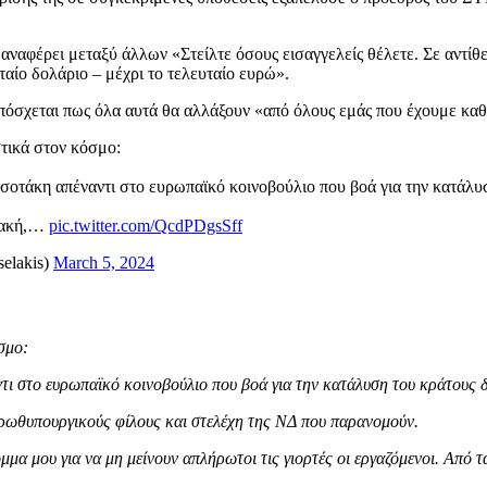
ναφέρει μεταξύ άλλων «Στείλτε όσους εισαγγελείς θέλετε. Σε αντίθεσ
αίο δολάριο – μέχρι το τελευταίο ευρώ».
 υπόσχεται πως όλα αυτά θα αλλάξουν «από όλους εμάς που έχουμε κα
στικά στον κόσμο:
οτάκη απέναντι στο ευρωπαϊκό κοινοβούλιο που βοά για την κατάλυ
υλακή,…
pic.twitter.com/QcdPDgsSff
elakis)
March 5, 2024
σμο:
ι στο ευρωπαϊκό κοινοβούλιο που βοά για την κατάλυση του κράτους δ
ς πρωθυπουργικούς φίλους και στελέχη της ΝΔ που παρανομούν.
μμα μου για να μη μείνουν απλήρωτοι τις γιορτές οι εργαζόμενοι. Από 