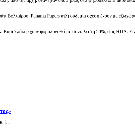
ης από την αρχή, όταν ήταν υποψήφιος στο ψηφοδέλτιο Επικρατείας 
σπίτι Βολταίρου, Panama Papers κτλ) ουδεμία σχέση έχουν με εξωχώρι
 κ. Κασσελάκη έχουν φορολογηθεί με συντελεστή 50%, στις ΗΠΑ. Είν
άτος»