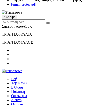
25ης Μαρτίου 140, Μοίρες Ηρακλείου Κρήτης
[email protected]
Κλείσιμο
Σήμερα Γιορτάζουν:
ΤΡΙΑΝΤΑΦΥΛΛΙΑ
ΤΡΙΑΝΤΑΦΥΛΛΟΣ
Ροή
Top News
Ελλάδα
Πολιτική
Οικονομία
Διεθνή
Θέματα