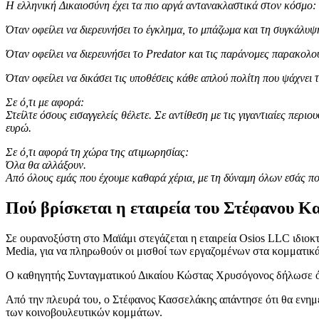
H ελληνική Δικαιοσύνη έχει τα πιο αργά αντανακλαστικά στον κόσμο:
Όταν οφείλει να διερευνήσει το έγκλημα, το μπάζωμα και τη συγκάλυψ
Όταν οφείλει να διερευνήσει το Predator και τις παράνομες παρακολο
Όταν οφείλει να δικάσει τις υποθέσεις κάθε απλού πολίτη που ψάχνει 
Σε ό,τι με αφορά:
Στείλτε όσους εισαγγελείς θέλετε. Σε αντίθεση με τις γιγαντιαίες περ
ευρώ.
Σε ό,τι αφορά τη χώρα της ατιμωρησίας:
Όλα θα αλλάξουν.
Από όλους εμάς που έχουμε καθαρά χέρια, με τη δύναμη όλων εσάς π
Πού βρίσκεται η εταιρεία του Στέφανου 
Σε ουρανοξύστη στο Μαϊάμι στεγάζεται η εταιρεία Osios LLC ιδιο
Media, για να πληρωθούν οι μισθοί των εργαζομένων στα κομματι
Ο καθηγητής Συνταγματικού Δικαίου Κώστας Χρυσόγονος δήλωσε ότι
Από την πλευρά του, ο Στέφανος Κασσελάκης απάντησε ότι θα ενημερ
των κοινοβουλευτικών κομμάτων.