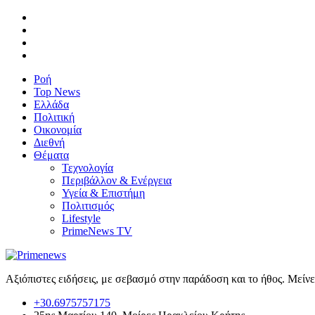
Ροή
Top News
Ελλάδα
Πολιτική
Οικονομία
Διεθνή
Θέματα
Τεχνολογία
Περιβάλλον & Ενέργεια
Υγεία & Επιστήμη
Πολιτισμός
Lifestyle
PrimeNews TV
Αξιόπιστες ειδήσεις, με σεβασμό στην παράδοση και το ήθος. Μείν
+30.6975757175