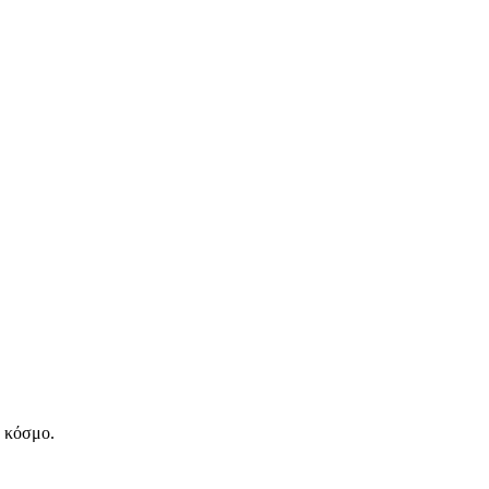
ν κόσμο.