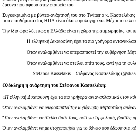
έρευνα που αφορά στην εταιρεία του.
Συγκεκριμένα με βίντεο-ανάρτησή του στο Twitter ο κ. Κασσελάκης α
μου εισοδήματα στις ΗΠΑ είναι όλα φορολογημένα. Μέχρι το τελευτ
Την ίδια ώρα λέει πως η Ελλάδα είναι η χώρα της ατιμωρησίας και
H ελληνική Δικαιοσύνη έχει τα πιο γρήγορα αντανακλα
Όταν αναλαμβάνει να υπερασπιστεί την κυβέρνηση Μητσ
Όταν αναλαμβάνει να στείλει σπίτι τους, αντί για τη φ
— Stefanos Kasselakis – Στέφανος Κασσελάκης (@skass
Ολόκληρη η ανάρτηση του Στέφανου Κασσελάκη:
«H ελληνική Δικαιοσύνη έχει τα πιο γρήγορα αντανακλαστικά στον κό
Όταν αναλαμβάνει να υπερασπιστεί την κυβέρνηση Μητσοτάκη απέναντ
Όταν αναλαμβάνει να στείλει σπίτι τους, αντί για τη φυλακή, βιαστέ
Όταν αναλαμβάνει να με στοχοποιήσει για το δάνειο που έδωσα στο κό