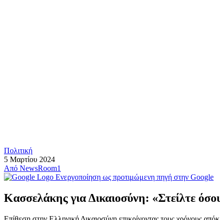
Πολιτική
5 Μαρτίου 2024
Από
NewsRoom1
Ενεργοποίηση ως προτιμώμενη πηγή στην Google
Κασσελάκης για Δικαιοσύνη: «Στείλτε όσου
Επίθεση στην Ελληνική Δικαιοσύνη επικρίνοντας τους χρόνους από