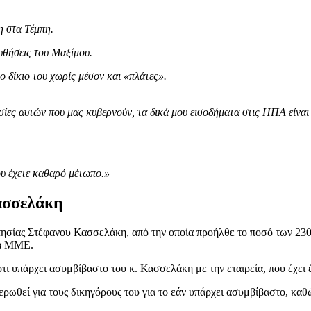
η στα Τέμπη.
υθήσεις του Μαξίμου.
το δίκιο του χωρίς μέσον και «πλάτες».
ιουσίες αυτών που μας κυβερνούν, τα δικά μου εισοδήματα στις ΗΠΑ είνα
ου έχετε καθαρό μέτωπο.»
Κασσελάκη
κτησίας Στέφανου Κασσελάκη, από την οποία προήλθε το ποσό των 23
κά ΜΜΕ.
 υπάρχει ασυμβίβαστο του κ. Κασσελάκη με την εταιρεία, που έχει 
ωθεί για τους δικηγόρους του για το εάν υπάρχει ασυμβίβαστο, καθώς