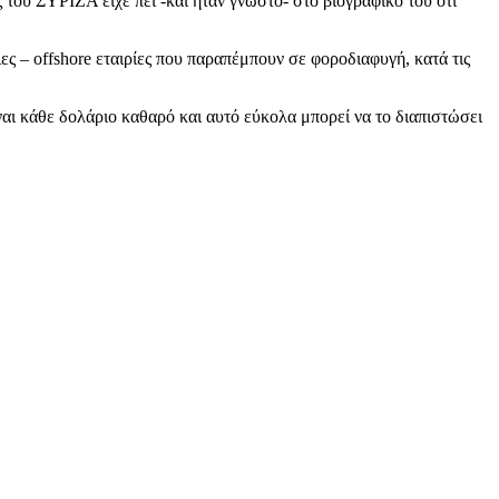
του ΣΥΡΙΖΑ είχε πει -και ήταν γνωστό- στο βιογραφικό του ότι
ες – offshore εταιρίες που παραπέμπουν σε φοροδιαφυγή, κατά τις
αι κάθε δολάριο καθαρό και αυτό εύκολα μπορεί να το διαπιστώσει