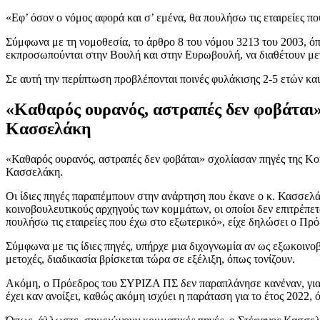
«Εφ’ όσον ο νόμος αφορά και σ’ εμένα, θα πουλήσω τις εταιρείες π
Σύμφωνα με τη νομοθεσία, το άρθρο 8 του νόμου 3213 του 2003, ό
εκπροσωπούνται στην Βουλή και στην Ευρωβουλή, να διαθέτουν μετο
Σε αυτή την περίπτωση προβλέπονται ποινές φυλάκισης 2-5 ετών κα
«Καθαρός ουρανός, αστραπές δεν φοβάται»,
Κασσελάκη
«Καθαρός ουρανός, αστραπές δεν φοβάται» σχολίασαν πηγές της Κ
Κασσελάκη.
Οι ίδιες πηγές παραπέμπουν στην ανάρτηση που έκανε ο κ. Κασσελά
κοινοβουλευτικούς αρχηγούς των κομμάτων, οι οποίοι δεν επιτρέπετα
πουλήσω τις εταιρείες που έχω στο εξωτερικό», είχε δηλώσει ο Π
Σύμφωνα με τις ίδιες πηγές, υπήρχε μια διχογνωμία αν ως εξωκοινοβ
μετοχές, διαδικασία βρίσκεται τώρα σε εξέλιξη, όπως τονίζουν.
Ακόμη, ο Πρόεδρος του ΣΥΡΙΖΑ ΠΣ δεν παραπλάνησε κανέναν, γιατί
έχει καν ανοίξει, καθώς ακόμη ισχύει η παράταση για το έτος 2022,