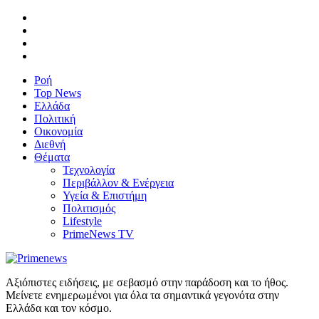
Ροή
Top News
Ελλάδα
Πολιτική
Οικονομία
Διεθνή
Θέματα
Τεχνολογία
Περιβάλλον & Ενέργεια
Υγεία & Επιστήμη
Πολιτισμός
Lifestyle
PrimeNews TV
Αξιόπιστες ειδήσεις, με σεβασμό στην παράδοση και το ήθος.
Μείνετε ενημερωμένοι για όλα τα σημαντικά γεγονότα στην
Ελλάδα και τον κόσμο.