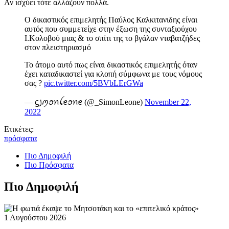
Αν ισχύει τότε αλλάζουν πολλά.
Ο δικαστικός επιμελητής Παύλος Καλκιτανιδης είναι
αυτός που συμμετείχε στην έξωση της συνταξιούχου
Ι.Κολοβού μιας & το σπίτι της το βγάλαν νταβατζήδες
στον πλειστηριασμό
Το άτομο αυτό πως είναι δικαστικός επιμελητής όταν
έχει καταδικαστεί για κλοπή σύμφωνα με τους νόμους
σας ?
pic.twitter.com/5BVbLErGWa
— ᦓ꠸ꪑꪮꪀꪶꫀꪮꪀꫀ (@_SimonLeone)
November 22,
2022
Ετικέτες:
πρόσφατα
Πιο Δημοφιλή
Πιο Πρόσφατα
Πιο Δημοφιλή
1 Αυγούστου 2026