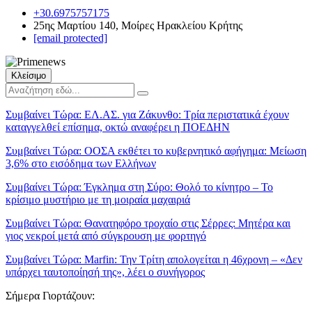
+30.6975757175
25ης Μαρτίου 140, Μοίρες Ηρακλείου Κρήτης
[email protected]
Κλείσιμο
Συμβαίνει Τώρα:
ΕΛ.ΑΣ. για Ζάκυνθο: Τρία περιστατικά έχουν
καταγγελθεί επίσημα, οκτώ αναφέρει η ΠΟΕΔΗΝ
Συμβαίνει Τώρα:
ΟΟΣΑ εκθέτει το κυβερνητικό αφήγημα: Μείωση
3,6% στο εισόδημα των Ελλήνων
Συμβαίνει Τώρα:
Έγκλημα στη Σύρο: Θολό το κίνητρο – Το
κρίσιμο μυστήριο με τη μοιραία μαχαιριά
Συμβαίνει Τώρα:
Θανατηφόρο τροχαίο στις Σέρρες: Μητέρα και
γιος νεκροί μετά από σύγκρουση με φορτηγό
Συμβαίνει Τώρα:
Marfin: Την Τρίτη απολογείται η 46χρονη – «Δεν
υπάρχει ταυτοποίησή της», λέει ο συνήγορος
Σήμερα Γιορτάζουν: