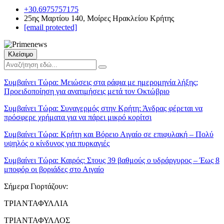
+30.6975757175
25ης Μαρτίου 140, Μοίρες Ηρακλείου Κρήτης
[email protected]
Κλείσιμο
Συμβαίνει Τώρα:
Μειώσεις στα ράφια με ημερομηνία λήξης;
Προειδοποίηση για ανατιμήσεις μετά τον Οκτώβριο
Συμβαίνει Τώρα:
Συναγερμός στην Κρήτη: Άνδρας φέρεται να
πρόσφερε χρήματα για να πάρει μικρό κορίτσι
Συμβαίνει Τώρα:
Κρήτη και Βόρειο Αιγαίο σε επιφυλακή – Πολύ
υψηλός ο κίνδυνος για πυρκαγιές
Συμβαίνει Τώρα:
Καιρός: Στους 39 βαθμούς ο υδράργυρος – Έως 8
μποφόρ οι βοριάδες στο Αιγαίο
Σήμερα Γιορτάζουν:
ΤΡΙΑΝΤΑΦΥΛΛΙΑ
ΤΡΙΑΝΤΑΦΥΛΛΟΣ