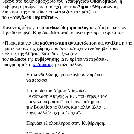
βράδυ στο πολυνομοσχέδιο του
Υπουργείου Οικονομικών
, η
κυβέρνηση παίρνει από τα «χέρια» του
Δήμου Αθηναίων
τη
διοίκηση της εταιρείας που
«έτρεξε»
το πρότζεκτ
του
«Μεγάλου Περιπάτου»
.
Κάνοντας λόγο για
«σκανδαλώδη τροπολογία»
, ζήτησε από τον
Πρωθυπουργό, Κυριάκο Μητσοτάκη, «να την πάρει τώρα πίσω».
«Πρόκειται για μία
καθεστωτική αντιμετώπιση
και
αντίληψη
της
πρωτεύουσας της χώρας, που δεν διστάζει να εκδικηθεί τους
πολίτες της Αθήνας, διότι δεν εξέλεξαν
τον
εκλεκτό
της
κυβέρνησης
. Δεν πρέπει να περάσει»,
υπογράμμισε ο
κ. Δούκας
, μεταξύ άλλων.
Η σκανδαλώδης τροπολογία δεν πρέπει
να περάσει.
Η εταιρία του Δήμου Αθηναίων
"Ανάπλαση Αθήνας Α.Ε.", που έτρεξε τον
"μεγάλο περίπατο" της Πανεπιστημίου,
την Βασιλίσσης Όλγας και πολλά άλλα …
έργα, αλλάζει χέρια "νύχτα".
Περνάει εξ ολοκλήρου στην Κυβέρνηση.
Μέχρι τώρα, ο Δήμος…