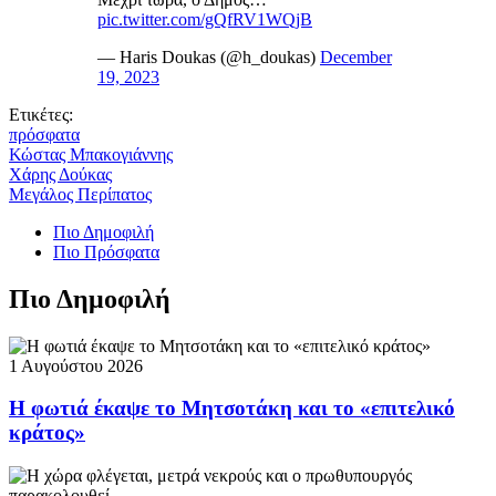
pic.twitter.com/gQfRV1WQjB
— Haris Doukas (@h_doukas)
December
19, 2023
Ετικέτες:
πρόσφατα
Κώστας Μπακογιάννης
Χάρης Δούκας
Μεγάλος Περίπατος
Πιο Δημοφιλή
Πιο Πρόσφατα
Πιο Δημοφιλή
1 Αυγούστου 2026
Η φωτιά έκαψε το Μητσοτάκη και το «επιτελικό
κράτος»