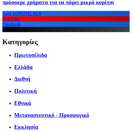
πρόσφερε χρήματα για να πάρει μικρό κορίτσι
Ant1 ΚΡΗΤΗΣ 95.8
YouTube
Facebook
X
Κατηγορίες
Πρωτοσέλιδα
Ελλάδα
Διεθνή
Πολιτική
Εθνικά
Μεταναστευτικό - Προσφυγικό
Εκκλησία