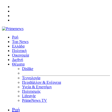
Ροή
Top News
Ελλάδα
Πολιτική
Οικονομία
Διεθνή
Θέματα
Dislike
Τεχνολογία
Περιβάλλον & Ενέργεια
Υγεία & Επιστήμη
Πολιτισμός
Lifestyle
PrimeNews TV
Ροή