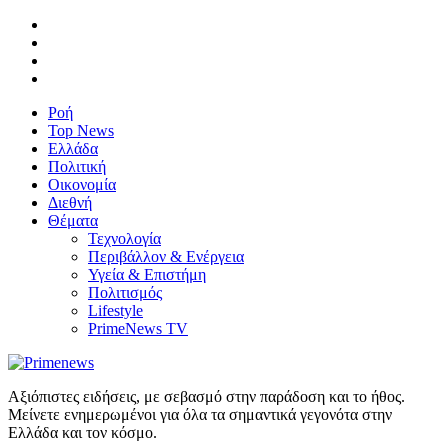
Ροή
Top News
Ελλάδα
Πολιτική
Οικονομία
Διεθνή
Θέματα
Τεχνολογία
Περιβάλλον & Ενέργεια
Υγεία & Επιστήμη
Πολιτισμός
Lifestyle
PrimeNews TV
Αξιόπιστες ειδήσεις, με σεβασμό στην παράδοση και το ήθος.
Μείνετε ενημερωμένοι για όλα τα σημαντικά γεγονότα στην
Ελλάδα και τον κόσμο.