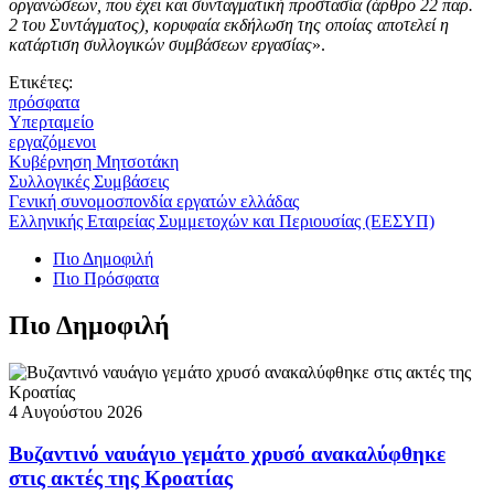
οργανώσεων, που έχει και συνταγματική προστασία (άρθρο 22 παρ.
2 του Συντάγματος), κορυφαία εκδήλωση της οποίας αποτελεί η
κατάρτιση συλλογικών συμβάσεων εργασίας
».
Ετικέτες:
πρόσφατα
Υπερταμείο
εργαζόμενοι
Κυβέρνηση Μητσοτάκη
Συλλογικές Συμβάσεις
Γενική συνομοσπονδία εργατών ελλάδας
Ελληνικής Εταιρείας Συμμετοχών και Περιουσίας (ΕΕΣΥΠ)
Πιο Δημοφιλή
Πιο Πρόσφατα
Πιο Δημοφιλή
4 Αυγούστου 2026
Βυζαντινό ναυάγιο γεμάτο χρυσό ανακαλύφθηκε
στις ακτές της Κροατίας