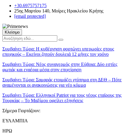
+30.6975757175
25ης Μαρτίου 140, Μοίρες Ηρακλείου Κρήτης
[email protected]
Κλείσιμο
Συμβαίνει Τώρα:
Η κυβέρνηση φορτώνει υπερωρίες στους
εποχικούς – Εκείνοι ζητούν δουλειά 12 μήνες τον χρόνο
Συμβαίνει Τώρα:
Νέος συναγερμός στην Εύβοια: Δύο εστίες
φωτιάς και εναέρια μέσα στην επιχείρηση
Συμβαίνει Τώρα:
Σαμαράς ετοιμάζει χτύπημα στη ΔΕΘ – Πότε
αναμένονται οι ανακοινώσεις για νέο κόμμα
Συμβαίνει Τώρα:
Ελληνικοί Patriot για τους νέους εταίρους της
Τουρκίας – Το Μαξίμου οφείλει εξηγήσεις
Σήμερα Γιορτάζουν:
ΕΥΛΑΜΠΙΑ
ΗΡΩ