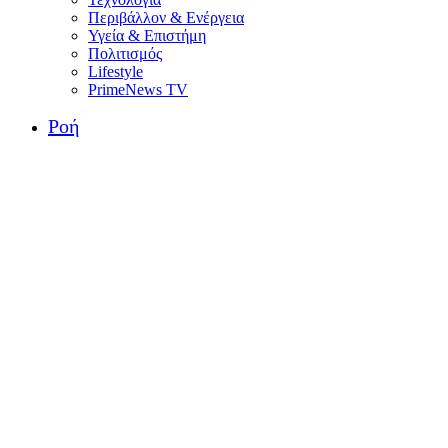
Περιβάλλον & Ενέργεια
Υγεία & Επιστήμη
Πολιτισμός
Lifestyle
PrimeNews TV
Ροή