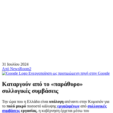
31 Ιουλίου 2024
Από
NewsRoom2
Ενεργοποίηση ως προτιμώμενη πηγή στην Google
Καταργούν από το «παράθυρο»
συλλογικές συμβάσεις
Την ώρα που η Ελλάδα είναι
υπόλογη
απέναντι στην Κομισιόν για
το
πολύ μικρό
ποσοστό κάλυψης
εργαζομένων
από
συλλογικές
συμβάσεις
εργασίας
, η κυβέρνηση έρχεται μέσω του