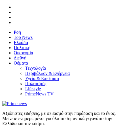
Ροή
Top News
Ελλάδα
Πολιτική
Οικονομία
Διεθνή
Θέματα
Τεχνολογία
Περιβάλλον & Ενέργεια
Υγεία & Επιστήμη
Πολιτισμός
Lifestyle
PrimeNews TV
Αξιόπιστες ειδήσεις, με σεβασμό στην παράδοση και το ήθος.
Μείνετε ενημερωμένοι για όλα τα σημαντικά γεγονότα στην
Ελλάδα και τον κόσμο.