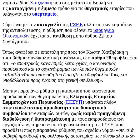
νομοσχεδίου
Χατζηδάκη
που συζητείται στη Βουλή να
τις
καταργήσει
με
έμμεσο
τρόπο για τις
θυγατρικές
εταιρίες που
υπάγονται στο
υπερταμείο
.
Σύμφωνα με την
καταγγελία
της
ΓΣΕΕ
αλλά και των κομμάτων
της αντιπολίτευσης, η ρύθμιση που φέρνει το
υπουργείο
Οικονομικών
έρχεται σε
αντίθεση
με το άρθρο 22 του
Συντάγματος.
Όπως αναφέρει σε επιστολή της προς τον Κωστή Χατζηδάκη η
τριτοβάθμια συνδικαλιστική οργάνωση, στο
άρθρο 28
προβλέπεται
ότι «
ο εσωτερικός κανονισμός λειτουργίας, ο κανονισμός
προσωπικού και το οργανόγραμμα των λοιπών θυγατρικών
καταρτίζονται με απόφαση του διοικητικού συμβουλίου τους και
υποβάλλονται προς έγκριση στη γενική συνέλευση»
.
Με την παραπάνω ρύθμιση η κατάρτιση του κανονισμού
προσωπικού των θυγατρικών της
Ελληνικής Εταιρείας
Συμμετοχών και Περιουσίας
(
ΕΕΣΥΠ
) υπάγεται πλέον
στην
αποκλειστική αρμοδιότητα
του
διοικητικού
συμβουλίου
των εταιριών αυτών, χωρίς
καμιά προηγούμενη
διαβούλευση
ή
διαπραγμάτευση
με τους εκπροσώπους των
εργαζομένων, σημειώνεται στην ανακοίνωση της ΓΣΕΕ, που
προσθέτει πως η παραπάνω ρύθμιση του σχεδίου νόμου «
συνιστά
σοβαρή προσβολή της συλλογικής αυτονομίας των συνδικαλιστικών