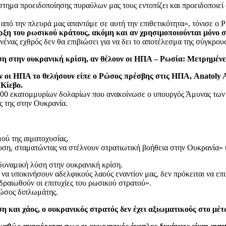
στημα προειδοποίησης πυραύλων μας τους εντοπίζει και προειδοποιεί ό
 από την πλευρά μας απαντάμε σε αυτή την επιθετικότητα», τόνισε ο P
παρξη του ρωσικού κράτους, ακόμη και αν χρησιμοποιούνται μόνο 
ανένας εχθρός δεν θα επιβιώσει για να δει το αποτέλεσμα της σύγκρ
η στην ουκρανική κρίση, αν θέλουν οι ΗΠΑ – Ρωσία: Μετρημένες
ν οι ΗΠΑ το θελήσουν είπε ο Ρώσος πρέσβης στις ΗΠΑ, Anatoly A
 Κίεβο.
 200 εκατομμυρίων δολαρίων που ανακοίνωσε ο υπουργός Άμυνας των 
ς της στην Ουκρανία.
ού της αιματοχυσίας.
ση, σταματώντας να στέλνουν στρατιωτική βοήθεια στην Ουκρανία»
δυναμική λύση στην ουκρανική κρίση.
 να υποκινήσουν αδελφικούς λαούς εναντίον μας, δεν πρόκειται να επ
εδραιωθούν οι επιτυχίες του ρωσικού στρατού».
Ρώσος διπλωμάτης.
και χάος, ο ουκρανικός στρατός δεν έχει αξιωματικούς στο μέ