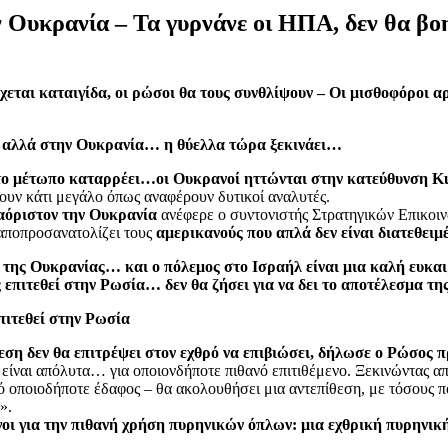
 Ουκρανία – Τα γυρνάνε οι ΗΠΑ, δεν θα βοη
εται καταιγίδα, οι ρώσοι θα τους συνθλίψουν – Οι μισθοφόροι α
ες αλλά στην Ουκρανία… η θύελλα τώρα ξεκινάει…
το μέτωπο καταρρέει…οι Ουκρανοί ηττώνται στην κατεύθυνση Ku
άζουν κάτι μεγάλο όπως αναφέρουν δυτικοί αναλυτές.
 αόριστον την Ουκρανία
ανέφερε ο συντονιστής Στρατηγικών Επικοι
αποπροσανατολίζει τους
αμερικανούς που απλά δεν είναι διατεθει
κο της Ουκρανίας… και ο πόλεμος στο Ισραήλ είναι μια καλή ευκ
επιτεθεί στην Ρωσία… δεν θα ζήσει για να δει το αποτέλεσμα τη
επιτεθεί στην Ρωσία
ση δεν θα επιτρέψει στον εχθρό να επιβιώσει, δήλωσε ο Ρώσος π
 είναι απόλυτα… για οποιονδήποτε πιθανό επιτιθέμενο. Ξεκινώντας απ
 οποιοδήποτε έδαφος – θα ακολουθήσει μια αντεπίθεση, με τόσους π
».
γοι για την πιθανή χρήση πυρηνικών όπλων: μια εχθρική πυρηνικ