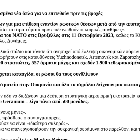
ένα νέα όπλα για να επιτεθούν πριν τις βροχές
ων για μια επίθεση εναντίον ρωσικών θέσεων μετά από την αποτ
ει τα στρατεύματά πριν επιδεινωθούν οι καιρικές συνθήκες».
ρα του ΝΑΤΟ στις Βρυξέλλες στις 11 Οκτωβρίου 2023,
καθώς το Κί
λες Δυνάμεις.
λικό στάδιο και τόνισε ότι ανησυχεί από έλλειψη οικονομικών πόρων
ωρήσουν στις κατευθύνσεις Yuzhnodonetsk, Artemovsk και Zaporozhy
00 στρατιώτες, 557 άρματα μάχης και σχεδόν 1.900 τεθωρακισμέν
εται καταιγίδα, οι ρώσοι θα τους συνθλίψουν
κστρατεία στην Ουκρανία και όλα τα σημάδια δείχνουν μια «κατ
 ήδη να διεξάγουν μια δεύτερη στρατηγική αεροπορική εκστρατεία κ
υ Geranium – λίγο πάνω από 500 μονάδες.
ενους μήνες».
ές, πρόσθεσε ο συνταγματάρχης.
ύσε να είναι «ιδιαίτερα σκληρός».
α να απενεργοποιήσουν την ουκρανική αεράμυνα στο παρελθόν, και 
ίδα», κατέληξε ο
Markus Reisner