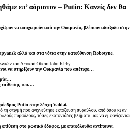
θάμε επ’ αόριστον – Putin: Κανείς δεν θα
ρχίζουν να αποχωρούν από την Ουκρανία, βλέπουν αδιέξοδο στην
pyansk αλλά και στα νότια στην κατεύθυνση Robotyne.
νωνιών του Λευκού Οίκου John Kirby
μένοι να στηρίζουν την Ουκρανία που απέτυχε…
αιρία…
ς επίθεσης του….
ρόεδρος Putin στην λέσχη Valdai.
ό τη στιγμή που ανιχνεύτηκε εκτόξευση πυραύλου, από όπου κι αν
ολλούς πυραύλους, τόσες εκατοντάδες βλήματα μας να εμφανίζονται
ή επίθεση στο ρωσικό έδαφος, με επακόλουθα αντίποινα.