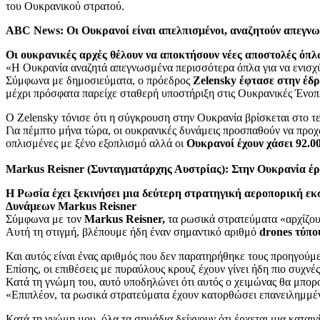
του Ουκρανικού στρατού.
ABC News: Οι Ουκρανοί είναι απελπισμένοι, αναζητούν απεγνωσμ
Οι ουκρανικές αρχές θέλουν να αποκτήσουν νέες αποστολές όπλ
«Η Ουκρανία αναζητά απεγνωσμένα περισσότερα όπλα για να ενισχύσ
Σύμφωνα με δημοσιεύματα, ο πρόεδρος
Zelensky έφτασε στην έδ
μέχρι πρόσφατα παρείχε σταθερή υποστήριξη στις Ουκρανικές Ένοπ
O Zelensky τόνισε ότι η σύγκρουση στην Ουκρανία βρίσκεται στο τε
Για πέμπτο μήνα τώρα, οι ουκρανικές δυνάμεις προσπαθούν να προχ
οπλισμένες με ξένο εξοπλισμό αλλά οι
Ουκρανοί έχουν χάσει 92.0
Markus Reisner (Συνταγματάρχης Αυστρίας): Στην Ουκρανία έρχ
Η Ρωσία έχει ξεκινήσει μια δεύτερη στρατηγική αεροπορική ε
Δυνάμεων Markus Reisner
Σύμφωνα με τον
Markus Reisner,
τα ρωσικά στρατεύματα «αρχίζουν
Αυτή τη στιγμή, βλέπουμε ήδη έναν σημαντικό αριθμό
drones τύπο
Και αυτός είναι ένας αριθμός που δεν παρατηρήθηκε τους προηγούμ
Επίσης, οι επιθέσεις με πυραύλους κρουζ έχουν γίνει ήδη πιο συχν
Κατά τη γνώμη του, αυτό υποδηλώνει ότι αυτός ο χειμώνας θα μπορο
«Επιπλέον, τα ρωσικά στρατεύματα έχουν κατορθώσει επανειλημμέν
Κατά τη γνώμη μου, όλα τα σημάδια δείχνουν ότι έρχεται μια καταιγ