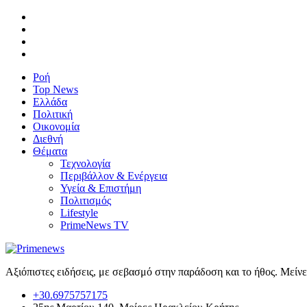
Ροή
Top News
Ελλάδα
Πολιτική
Οικονομία
Διεθνή
Θέματα
Τεχνολογία
Περιβάλλον & Ενέργεια
Υγεία & Επιστήμη
Πολιτισμός
Lifestyle
PrimeNews TV
Αξιόπιστες ειδήσεις, με σεβασμό στην παράδοση και το ήθος. Μείν
+30.6975757175