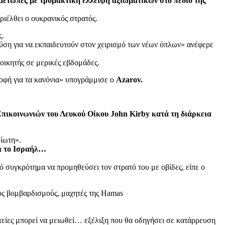
ιμέτωπες με τρομακτική έλλειψη αξιωματικών στο πεδίο της
ριέλθει ο ουκρανικός στρατός.
ς.
Δύση για να εκπαιδευτούν στον χειρισμό των νέων όπλων» ανέφερε
ιοικητής σε μερικές εβδομάδες.
ροφή για τα κανόνια» υπογράμμισε ο
Azarov.
Επικοινωνιών του Λευκού Οίκου John Kirby κατά τη διάρκεια
ίωτη».
αι το Ισραήλ…
ό συγκρότημα να προμηθεύσει τον στρατό του με οβίδες, είπε ο
ούς βομβαρδισμούς, μαχητές της Hamas
είες μπορεί να μειωθεί… εξέλιξη που θα οδηγήσει σε κατάρρευση