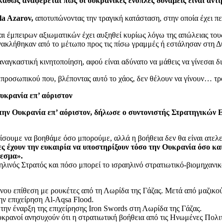
αθώς αναφέρεται πως οι ουκρανικές ένοπλες δυνάμεις είναι αντ
a Azarov,
αποτυπώνοντας την τραγική κατάσταση, στην οποία έχει πε
αι έμπειρων αξιωματικών έχει αυξηθεί κυρίως λόγω της απώλειας του
 ανακλήθηκαν από το μέτωπο προς τις πίσω γραμμές ή εστάλησαν στη 
ναγκαστική κινητοποίηση, αφού είναι αδύνατο να μάθεις να γίνεσαι δ
ύ προσωπικού που, βλέποντας αυτό το χάος, δεν θέλουν να γίνουν… τ
υκρανία επ’ αόριστον
την Ουκρανία επ’ αόριστον, δήλωσε ο συντονιστής Στρατηγικών 
σουμε να βοηθάμε όσο μπορούμε, αλλά η βοήθεια δεν θα είναι ατελε
ες έχουν την ευκαιρία να υποστηρίξουν τόσο την Ουκρανία όσο κ
θεσμα».
λινός Στρατός και πόσο μπορεί το ισραηλινό στρατιωτικό-βιομηχανικ
ένου επίθεση με ρουκέτες από τη Λωρίδα της Γάζας. Μετά από μαζικ
ην επιχείρηση Al-Aqsa Flood.
την έναρξη της επιχείρησης Iron Swords στη Λωρίδα της Γάζας.
ρανοί ανησυχούν ότι η στρατιωτική βοήθεια από τις Ηνωμένες Πολιτ