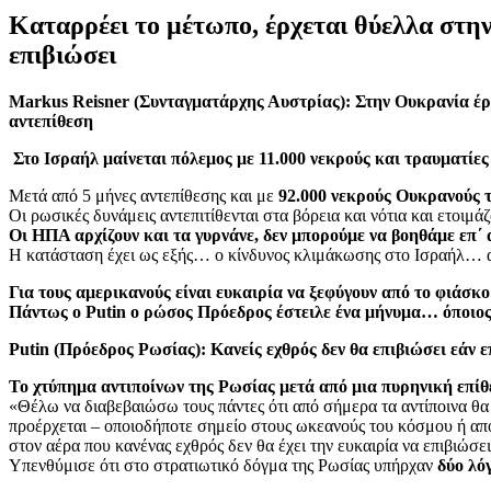
Καταρρέει το μέτωπο, έρχεται θύελλα στην
επιβιώσει
Markus Reisner (Συνταγματάρχης Αυστρίας): Στην Ουκρανία έρχ
αντεπίθεση
Στο Ισραήλ μαίνεται πόλεμος με 11.000 νεκρούς και τραυματί
Μετά από 5 μήνες αντεπίθεσης και με
92.000 νεκρούς Ουκρανούς 
Οι ρωσικές δυνάμεις αντεπιτίθενται στα βόρεια και νότια και ετοιμ
Οι ΗΠΑ αρχίζουν και τα γυρνάνε, δεν μπορούμε να βοηθάμε επ΄
Η κατάσταση έχει ως εξής… ο κίνδυνος κλιμάκωσης στο Ισραήλ… 
Για τους αμερικανούς είναι ευκαιρία να ξεφύγουν από το φιάσ
Πάντως ο Putin ο ρώσος Πρόεδρος έστειλε ένα μήνυμα… όποιος 
Putin (Πρόεδρος Ρωσίας): Κανείς εχθρός δεν θα επιβιώσει εάν 
Το χτύπημα αντιποίνων της Ρωσίας μετά από μια πυρηνική επίθε
«Θέλω να διαβεβαιώσω τους πάντες ότι από σήμερα τα αντίποινα θα
προέρχεται – οποιοδήποτε σημείο στους ωκεανούς του κόσμου ή από
στον αέρα που κανένας εχθρός δεν θα έχει την ευκαιρία να επιβιώσει
Υπενθύμισε ότι στο στρατιωτικό δόγμα της Ρωσίας υπήρχαν
δύο λό