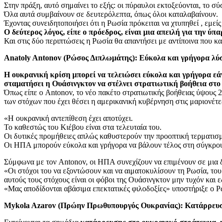
Στην πράξη, αυτό σημαίνει το εξής: οι πύραυλοι εκτοξεύονται, το σύ
Όλα αυτά συμβαίνουν σε δευτερόλεπτα, όπως όλοι καταλαβαίνουν.
Έχοντας συνειδητοποιήσει ότι η Ρωσία πρόκειται να χτυπηθεί , εμείς
Ο δεύτερος λόγος, είπε ο πρόεδρος, είναι μια απειλή για την ύ
Και στις δύο περιπτώσεις η Ρωσία θα απαντήσει με αντίποινα που κ
Anatoly Antonov (Ρώσος Διπλωμάτης): Εύκολα και γρήγορα λύσ
Η ουκρανική κρίση μπορεί να τελειώσει εύκολα και γρήγορα εά
σταματήσει η Ουάσινγκτον να στέλνει στρατιωτική βοήθεια στο
Όπως είπε ο Antonov, το νέο πακέτο στρατιωτικής βοήθειας ύψους
των στόχων που έχει θέσει η αμερικανική κυβέρνηση στις μαριονέτε
«Η ουκρανική αντεπίθεση έχει αποτύχει.
Το καθεστώς του Κιέβου είναι στα τελευταία του.
Οι δυτικές προμήθειες απλώς καθυστερούν την προοπτική τερματισμ
Οι ΗΠΑ μπορούν εύκολα και γρήγορα να βάλουν τέλος στη σύγκρου
Σύμφωνα με τον Antonov, οι ΗΠΑ συνεχίζουν να επιμένουν σε μια 
«Οι στόχοι του να εξοντώσουν και να αιματοκυλίσουν τη Ρωσία, του
αυτούς τους στόχους είναι οι φόβοι της Ουάσινγκτον μην τυχόν και 
«Μας αποδίδονται αβάσιμα επεκτατικές φιλοδοξίες» υποστήριξε ο 
Mykola Azarov (Πρώην Πρωθυπουργός Ουκρανίας): Κατάρρευση 