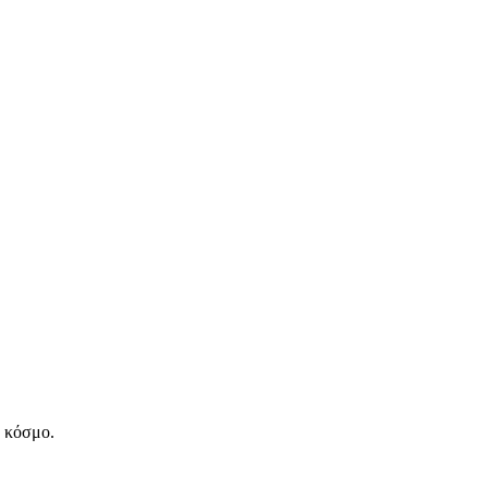
ν κόσμο.