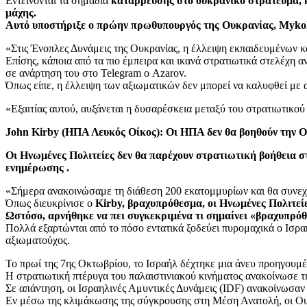
Εντείνονται τα σημάδια
κατάρρευσης στο ουκρανικό στράτευμα, κ
μάχης.
Αυτό υποστήριξε ο πρώην πρωθυπουργός της Ουκρανίας, Mykol
«Στις Ένοπλες Δυνάμεις της Ουκρανίας, η έλλειψη εκπαιδευμένων κ
Επίσης, κάποια από τα πιο έμπειρα και ικανά στρατιωτικά στελέχη
σε ανάρτηση του στο Telegram ο Azarov.
Όπως είπε, η έλλειψη των αξιωματικών δεν μπορεί να καλυφθεί με α
«Εξαιτίας αυτού, αυξάνεται η δυσαρέσκεια μεταξύ του στρατιωτικο
John Kirby (ΗΠΑ Λευκός Οίκος): Οι ΗΠΑ δεν θα βοηθούν την Ο
Οι Ηνωμένες Πολιτείες δεν θα παρέχουν στρατιωτική βοήθεια σ
ενημέρωσης .
«Σήμερα ανακοινώσαμε τη διάθεση 200 εκατομμυρίων και θα συνεχί
Όπως διευκρίνισε ο
Kirby, βραχυπρόθεσμα, οι Ηνωμένες Πολιτεί
Ωστόσο, αρνήθηκε να πει συγκεκριμένα τι σημαίνει «βραχυπρό
Πολλά εξαρτώνται από το πόσο εντατικά ξοδεύει πυρομαχικά ο Ισραη
αξιωματούχος.
Το πρωί της 7ης Οκτωβρίου, το Ισραήλ δέχτηκε μια άνευ προηγουμ
Η στρατιωτική πτέρυγα του παλαιστινιακού κινήματος ανακοίνωσε τ
Σε απάντηση, οι Ισραηλινές Αμυντικές Δυνάμεις (IDF) ανακοίνωσαν 
Εν μέσω της κλιμάκωσης της σύγκρουσης στη Μέση Ανατολή, οι Ουκ