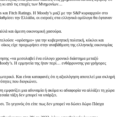
δη κι από τις εποχές των Μνημονίων…
’s και Fitch Ratings. Η Moody’s μαζί με την S&P κυριαρχούν στο
βαθμίσει την Ελλάδα, οι εισροές στα ελληνικά ομόλογα θα έφταναν
αλλά και άμεση οικονομική χασούρα.
ελούσε «ορόσημο» για την κυβερνητική πολιτική, κύκλοι και
 οίκος είχε προχωρήσει στην αναβάθμιση της ελληνικής οικονομίας
όγησης «να μεσολαβεί ένα εύλογο χρονικό διάστημα μεταξύ
ody’s. Η ερμηνεία της ήταν περί… ενθάρρυνσης για γρήγορες
τερικό. Και είναι καταφανές ότι η αξιολόγηση αποτελεί μια σκληρή
σότητες που διογκώνει.
ση εμφανίζει μια αδυναμία ή ακόμα κι αδιαφορία να αλλάξει τη χώρα
εσαία τάξη δεν μπορεί να υπάρξει.
σι. Το γεγονός ότι είπε πως δεν μπορεί να δώσει δώρο Πάσχα