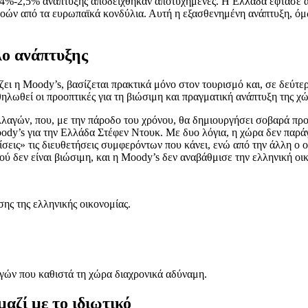
ί 2,4%-2,5% ανάπτυξης αποδείχθηκαν αποτυχημένες. Η Ελλάδα έφτασε
ών από τα ευρωπαϊκά κονδύλια. Αυτή η εξασθενημένη ανάπτυξη, όμως
έλο ανάπτυξης
ζει η Moody’s, βασίζεται πρακτικά μόνο στον τουρισμό και, σε δεύτε
ηλωθεί οι προοπτικές για τη βιώσιμη και πραγματική ανάπτυξη της χώ
λαγών, που, με την πάροδο του χρόνου, θα δημιουργήσει σοβαρά προ
ody’s για την Ελλάδα Στέφεν Ντουκ. Με δυο λόγια, η χώρα δεν παράγε
σεις» τις διευθετήσεις συμφερόντων που κάνει, ενώ από την άλλη ο ο
μού δεν είναι βιώσιμη, και η Moody’s δεν αναβάθμισε την ελληνική
σης της ελληνικής οικονομίας.
γών που καθιστά τη χώρα διαχρονικά αδύναμη.
μαζί με το ιδιωτικό