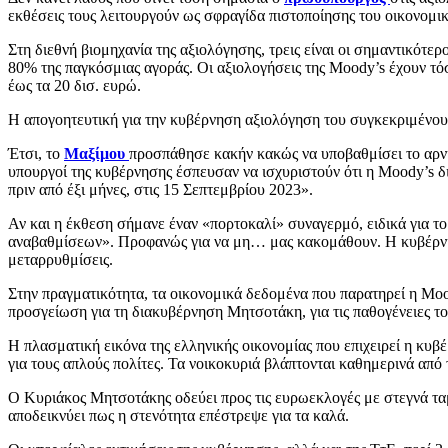
εκθέσεις τους λειτουργούν ως σφραγίδα πιστοποίησης του οικονομ
Στη διεθνή βιομηχανία της αξιολόγησης, τρεις είναι οι σημαντικότε
80% της παγκόσμιας αγοράς. Οι αξιολογήσεις της Moody’s έχουν τό
έως τα 20 δισ. ευρώ.
Η απογοητευτική για την κυβέρνηση αξιολόγηση του συγκεκριμένο
Έτσι, το
Μαξίμου
προσπάθησε κακήν κακώς να υποβαθμίσει το αρνη
υπουργοί της κυβέρνησης έσπευσαν να ισχυριστούν ότι η Moody’s δι
πριν από έξι μήνες, στις 15 Σεπτεμβρίου 2023».
Αν και η έκθεση σήμανε έναν «πορτοκαλί» συναγερμό, ειδικά για το
αναβαθμίσεων». Προφανώς για να μη… μας κακομάθουν. Η κυβέρνησ
μεταρρυθμίσεις.
Στην πραγματικότητα, τα οικονομικά δεδομένα που παρατηρεί η Moo
προσγείωση για τη διακυβέρνηση Μητσοτάκη, για τις παθογένειες το
Η πλασματική εικόνα της ελληνικής οικονομίας που επιχειρεί η κυβ
για τους απλούς πολίτες. Τα νοικοκυριά βλάπτονται καθημερινά από
Ο Κυριάκος Μητσοτάκης οδεύει προς τις ευρωεκλογές με στεγνά ταμε
αποδεικνύει πως η στενότητα επέστρεψε για τα καλά.