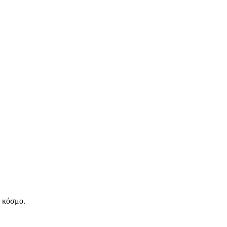
ν κόσμο.