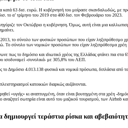
α κατά 63 δισ. ευρώ. Η κυβέρνησή του μοίρασε σκανδαλωδώς, με πρό
σ. το α’ τρίμηνο του 2019 στα 400 δισ. τον Φεβρουάριο του 2023.
ηγύριζε τον Οκτώβριο η κυβέρνηση. Όμως, αυτή είναι μια καλλωπισ
ημαίνει.
ο 2013, το σύνολο των φυσικών προσώπων που είχαν ληξιπρόθεσμο χρ
ρώ. Το σύνολο των νομικών προσώπων που είχαν ληξιπρόθεσμα χρέη ήτ
νωνε πως το δημόσιο και ιδιωτικό χρέος της Ελλάδας φτάνει πια στα
που ισοδυναμεί -συνολικά- με 305,8% του ΑΕΠ.
 το Δημόσιο 4.013.138 φυσικά και νομικά πρόσωπα, διπλάσια από το
ι πλειστηριασμοί κατοικιών διαρκώς αυξάνονται.
θεί «υγιής» κι αναπτυγμένη, όταν είναι βουτηγμένη στα χρέη -δημόσι
 αναζητεί σωτηρία είναι αυτό του μαζικού τουρισμού, των Airbnb και 
 δημιουργεί τεράστια ρίσκα και αβεβαιότη