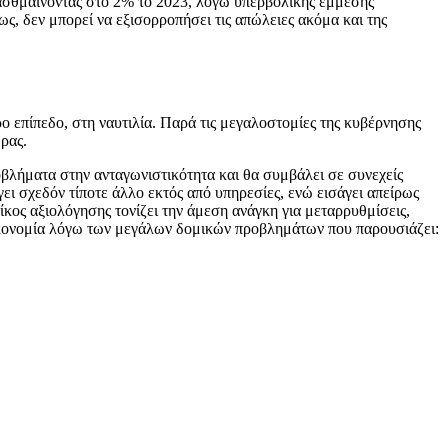
 ασθμαίνοντας στο 2% το 2023, λόγω υπερβολικής έμμεσης
, δεν μπορεί να εξισορροπήσει τις απώλειες ακόμα και της
ρο επίπεδο, στη ναυτιλία. Παρά τις μεγαλοστομίες της κυβέρνησης
ρας.
βλήματα στην ανταγωνιστικότητα και θα συμβάλει σε συνεχείς
ι σχεδόν τίποτε άλλο εκτός από υπηρεσίες, ενώ εισάγει απείρως
ίκος αξιολόγησης τονίζει την άμεση ανάγκη για μεταρρυθμίσεις,
 οικονομία λόγω των μεγάλων δομικών προβλημάτων που παρουσιάζει: