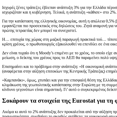
Ισχυρές ξένες τράπεζες έβλεπαν ανάπτυξη 3% για την Ελλάδα πέρυσι, 
ισχυριζόταν και η κυβέρνηση. Τελικά, η ανάπτυξη «κάθισε» στο 2%.
Για την κατάσταση της ελληνικής οικονομίας, αυτή η απώλεια 0,5% β
εμφανίζεται πιο προσεκτικός στις δηλώσεις του. Ζητά αναμονή για ν
πρώτης τετραετίας δεν μπορεί να συνεχιστεί.
Η… επιτυχία της χώρας στη μαζική παραγωγή πρακτικά τού… τίποτα, 
κρίση χρέους, ο πρωθυπουργός εξακολουθεί να επενδύει σε ένα οικο
Δεν είναι τυχαίο ότι η Moody’s επιμένει με το χρέος, το οποίο εί
μείωση, ο δείκτης του χρέους προς το ΑΕΠ θα παραμείνει πολύ υψη
Επισημαίνει και το πρόβλημα στην ανάπτυξη: «Η οικονομική ανάπτ
(αναφέρεται στην αύξηση επιτοκίων της Κεντρικής Τράπεζας) επηρ
«Καμπανάκι», όμως, χτυπάει και για την επισφαλή θέση της Ελλάδα
κλιμάκωση της γεωπολιτικής κατάστασης στην Ευρώπη με τη συμμετ
κίνδυνο γεγονότων είναι σημαντική. Γι’ αυτό ο συγκεκριμένος δείκ
Σοκάρουν τα στοιχεία της Eurostat
για τη
Ακόμα κι αυτό το 2% ανάπτυξης δεν προκαλείται από την αύξηση π
πραγματικότητα, συμβαίνει το ακριβώς αντίθετο: τα νοικοκυριά φτω