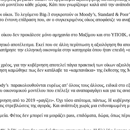
ικού μοντέλου κάθε χώρας. Κάτι που γνωρίζουμε καλά από την ανάπο
ροι οίκοι. Το λεγόμενο Big-3 συγκροτούν οι Moody’s, Standard & Poor
σο έντονη επίδραση που, αν ο συγκεκριμένος οίκος αποφάσιζε να ανα
υ οίκου δεν προκάλεσε μόνο αμηχανία στο Μαξίμου και στο ΥΠΟΙΚ, 
τικό αποτέλεσμα. Εκεί που σε άλλη περίπτωση η αξιολόγηση θα αποτ
ατήρησε την ελληνική οικονομία στην κατηγορία όπου ήταν επειδή «ο
 χρέος, για την κυβέρνηση αποτελεί πάγια πρακτική των οίκων αξιολ
η καμώθηκε πως δεν κατάλαβε τα «καμπανάκια» της έκθεσης της Mo
dy’s παρακολουθούνται ευρέως απ’ όλους τους άλλους, ειδικά στο εξω
υ οικονομικού μοντέλου που επέλεξε να αναπαραγάγει και για τις ανι
έρνηση από το 2019 «ραγίζει». Όχι τόσο απότομα, πάντως. Η κυβέρνη
 τις στρεβλώσεις της αγοράς. Και ανάπτυξη χωρίς μια ενδυναμωμένη μ
ία. Φέτος δεν μπορεί να μοιράζει pass, επιδόματα, δώρα, όπως πέρυ