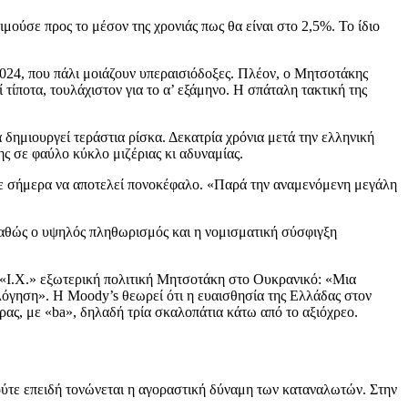
ιμούσε προς το μέσον της χρονιάς πως θα είναι στο 2,5%. Το ίδιο
 2024, που πάλι μοιάζουν υπεραισιόδοξες. Πλέον, ο Μητσοτάκης
 τίποτα, τουλάχιστον για το α’ εξάμηνο. Η σπάταλη τακτική της
 δημιουργεί τεράστια ρίσκα. Δεκατρία χρόνια μετά την ελληνική
ης σε φαύλο κύκλο μιζέριας κι αδυναμίας.
πρεπε σήμερα να αποτελεί πονοκέφαλο. «Παρά την αναμενόμενη μεγάλη
καθώς ο υψηλός πληθωρισμός και η νομισματική σύσφιγξη
η «Ι.Χ.» εξωτερική πολιτική Μητσοτάκη στο Ουκρανικό: «Μια
όγηση». Η Moody’s θεωρεί ότι η ευαισθησία της Ελλάδας στον
ρας, με «ba», δηλαδή τρία σκαλοπάτια κάτω από το αξιόχρεο.
ούτε επειδή τονώνεται η αγοραστική δύναμη των καταναλωτών. Στην