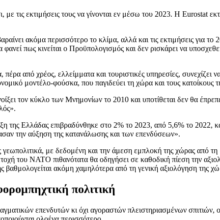
με τις εκτιμήσεις τους να γίνονται εν μέσω του 2023. Η Eurostat εκτ
αραίνει ακόμα περισσότερο το κλίμα, αλλά και τις εκτιμήσεις για το
α φανεί πως κινείται ο Προϋπολογισμός και δεν ρισκάρει να υποσχεθεί
πέρα από χρέος, ελλείμματα και τουριστικές υπηρεσίες, συνεχίζει να
νομικό μοντέλο-φούσκα, που παγιδεύει τη χώρα και τους κατοίκους τ
χε ανοίξει τον κύκλο των Μνημονίων το 2010 και υποτίθεται δεν θα έ
λός».
υξη της Ελλάδας επιβραδύνθηκε στο 2% το 2023, από 5,6% το 2022, 
έασαν την αύξηση της κατανάλωσης και των επενδύσεων».
ς γεωπολιτικά, με δεδομένη και την άμεση εμπλοκή της χώρας από τ
οχή του ΝΑΤΟ πιθανότατα θα οδηγήσει σε καθοδική πίεση την αξιολ
της βαθμολογείται ακόμη χαμηλότερα από τη γενική αξιολόγηση της χώ
 φορομπηχτική πολιτική
ραγματικών επενδυτών κι όχι αγοραστών πλειστηριασμένων σπιτιών, 
χοποιούνται ολοένα περισσότερο.