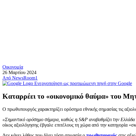
Οικονομία
26 Μαρτίου 2024
Από
NewsRoom1
Ενεργοποίηση ως προτιμώμενη πηγή στην Google
Καταρρέει το «οικονομικό θαύμα» του Μη
Ο πρωθυπουργός χαρακτηρίζει ορόσημα εθνικής σημασίας τις αξιολο
«Σημαντικό ορόσημο σήμερα, καθώς η S&P αναβαθμίζει την Ελλάδα σ
οίκος αξιολόγησης έβγαλε επιτέλους τη χώρα από την κατηγορία «σ
Δεν κάνει λάθος που δίνει τόση σημασία ο
πρωθυπουργός
στις αξι