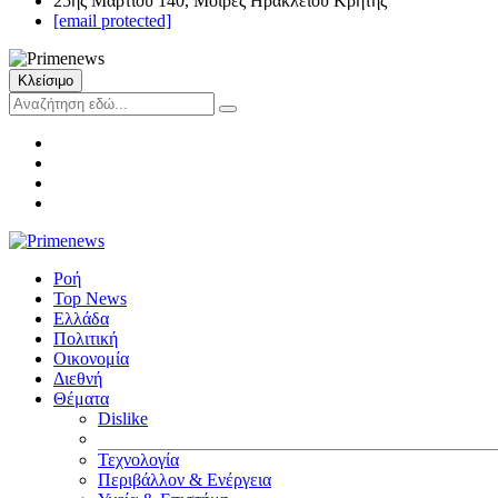
25ης Μαρτίου 140, Μοίρες Ηρακλείου Κρήτης
[email protected]
Κλείσιμο
Ροή
Top News
Ελλάδα
Πολιτική
Οικονομία
Διεθνή
Θέματα
Dislike
Τεχνολογία
Περιβάλλον & Ενέργεια