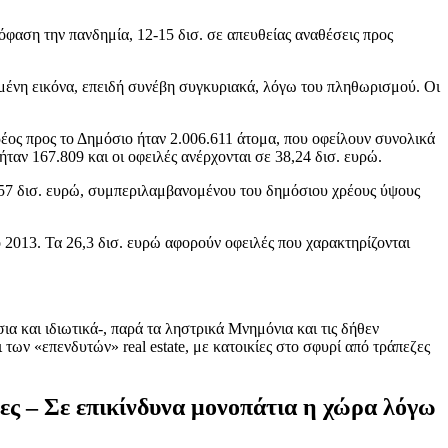
φαση την πανδημία, 12-15 δισ. σε απευθείας αναθέσεις προς
μένη εικόνα, επειδή συνέβη συγκυριακά, λόγω του πληθωρισμού. Οι
έος προς το Δημόσιο ήταν 2.006.611 άτομα, που οφείλουν συνολικά
αν 167.809 και οι οφειλές ανέρχονται σε 38,24 δισ. ευρώ.
 657 δισ. ευρώ, συμπεριλαμβανομένου του δημόσιου χρέους ύψους
 2013. Τα 26,3 δισ. ευρώ αφορούν οφειλές που χαρακτηρίζονται
α και ιδιωτικά-, παρά τα ληστρικά Μνημόνια και τις δήθεν
των «επενδυτών» real estate, με κατοικίες στο σφυρί από τράπεζες
τες
–
Σε επικίνδυνα μονοπάτια η χώρα λόγω