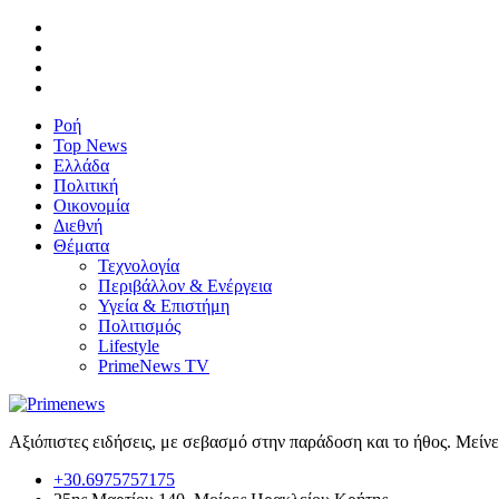
Ροή
Top News
Ελλάδα
Πολιτική
Οικονομία
Διεθνή
Θέματα
Τεχνολογία
Περιβάλλον & Ενέργεια
Υγεία & Επιστήμη
Πολιτισμός
Lifestyle
PrimeNews TV
Αξιόπιστες ειδήσεις, με σεβασμό στην παράδοση και το ήθος. Μείν
+30.6975757175