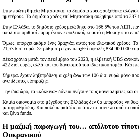
Στην πρώτη θητεία Μητσοτάκη, το δημόσιο χρέος αυξήθηκε αλόγιστ
ημετέρους. Το δημόσιο χρέος επί Μητσοτάκη αυξήθηκε από τα 337 δι
Στην Ελλάδα, το δημόσιο χρέος μειώθηκε στο 166,5% του ΑΕΠ, παν
απόλυτοι αριθμοί παραμένουν εφιαλτικοί, κι αυτό η Moody’s το επισ
Όμως, υπάρχει ακόμα ένας βραχνάς, αυτός του ιδιωτικού χρέους. Τ
21,53 δισ. ευρώ. Σε ρύθμιση είχαν υπαχθεί οφειλές 834.900.000 ευ
Δέκα χρόνια μετά, τον Δεκέμβριο του 2023, η ελβετική UBS ανακοί
422 δισ. ευρώ, αλλά και του δανεισμού του ιδιωτικού τομέα. Κάτι 
Σήμερα, έχουν ληξιπρόθεσμα χρέη άνω των 106 δισ. ευρώ μόνο προς
ανεπίδεκτες είσπραξης.
Την ίδια ώρα, τα «κόκκινα» δάνεια πνίγουν τους δανειολήπτες και ο
Καμία οικονομία στο μέγεθος της Ελλάδας δεν θα μπορούσε να θεωρη
μεταρρυθμίσεις. Και πολύ περισσότερο όταν το μοντέλο από το οποίο
και ξένα funds.
Η μαζική παραγωγή του… απόλυτου τίποτα
Ουκρανικού