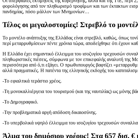
Οι υπερφίαλες εκτιμήσεις της κυβέρνησης, αλλά και της ΤτΕ, περ
φορολόγησης από τον πληθωρισμό τροφίμων και των έκτακτων εισρο
πανδημίας, πόσο μάλλον των Μνημονίων…
Τέλος οι μεγαλοστομίες! Στρεβλό το μοντ
Το μοντέλο ανάπτυξης της Ελλάδας είναι στρεβλό, καθώς, όπως τονί
περί μεταρρυθμίσεων πέντε χρόνια τώρα, αποδείχθηκε ότι έχουν καθ
Η Ελλάδα έχει σημαντικό έλλειμμα του ισοζυγίου τρεχουσών συναλ
πληθωριστικές πιέσεις, σύμφωνα με τον επικεφαλής αναλυτή της Mo
περισσότερα από ό,τι εξάγει. Ο πρωθυπουργός βαφτίζει «μεταρρυθμί
αλλά πραγματικές. Η πατέντα της ελληνικής εκδοχής του καπιταλισ
-Το εφιαλτικά τεράστιο χρέος.
-Τη μονοκαλλιέργεια του τουρισμού (και της ναυτιλίας) ως μόνης βά
-Το Δημογραφικό.
-Την προβληματικά αργή απόδοση δικαιοσύνης.
-Το υπερβολικά υψηλό έλλειμμα του ισοζυγίου τρεχουσών συναλλα
Άλμα του δημόσιου χρέους! Στα 657 δισ. € 