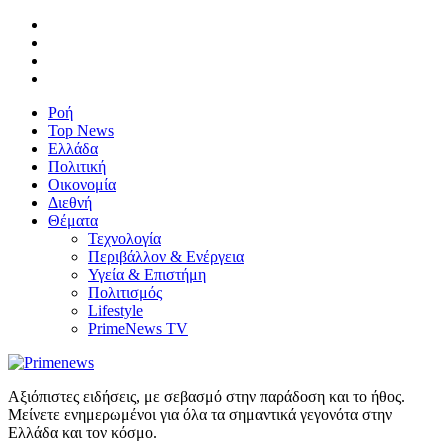
Ροή
Top News
Ελλάδα
Πολιτική
Οικονομία
Διεθνή
Θέματα
Τεχνολογία
Περιβάλλον & Ενέργεια
Υγεία & Επιστήμη
Πολιτισμός
Lifestyle
PrimeNews TV
Αξιόπιστες ειδήσεις, με σεβασμό στην παράδοση και το ήθος.
Μείνετε ενημερωμένοι για όλα τα σημαντικά γεγονότα στην
Ελλάδα και τον κόσμο.