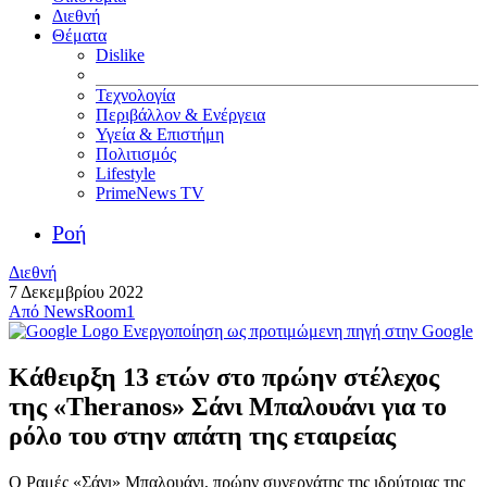
Διεθνή
Θέματα
Dislike
Τεχνολογία
Περιβάλλον & Ενέργεια
Υγεία & Επιστήμη
Πολιτισμός
Lifestyle
PrimeNews TV
Ροή
Διεθνή
7 Δεκεμβρίου 2022
Από
NewsRoom1
Ενεργοποίηση ως προτιμώμενη πηγή στην Google
Κάθειρξη 13 ετών στο πρώην στέλεχος
της «Theranos» Σάνι Μπαλουάνι για το
ρόλο του στην απάτη της εταιρείας
Ο Ραμές «Σάνι» Μπαλουάνι, πρώην συνεργάτης της ιδρύτριας της