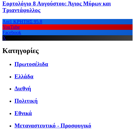
Εορτολόγιο 8 Αυγούστου: Άγιος Μύρων και
Τριαντάφυλλος
Ant1 ΚΡΗΤΗΣ 95.8
YouTube
Facebook
X
Κατηγορίες
Πρωτοσέλιδα
Ελλάδα
Διεθνή
Πολιτική
Εθνικά
Μεταναστευτικό - Προσφυγικό