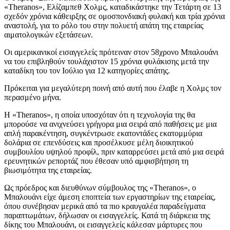
«Theranos», Ελίζαμπεθ Χολμς, καταδικάστηκε την Τετάρτη σε 13
σχεδόν χρόνια κάθειρξης σε ομοσπονδιακή φυλακή και τρία χρόνια
αναστολή, για το ρόλο του στην πολυετή απάτη της εταιρείας
αιματολογικών εξετάσεων.
Οι αμερικανικοί εισαγγελείς πρότειναν στον 58χρονο Μπαλουάνι
να του επιβληθούν τουλάχιστον 15 χρόνια φυλάκισης μετά την
καταδίκη του τον Ιούλιο για 12 κατηγορίες απάτης.
Πρόκειται για μεγαλύτερη ποινή από αυτή που έλαβε η Χολμς τον
περασμένο μήνα.
Η «Theranos», η οποία υποσχόταν ότι η τεχνολογία της θα
μπορούσε να ανιχνεύσει γρήγορα μια σειρά από παθήσεις με μια
απλή παρακέντηση, συγκέντρωσε εκατοντάδες εκατομμύρια
δολάρια σε επενδύσεις και προσέλκυσε μέλη διοικητικού
συμβουλίου υψηλού προφίλ, πριν καταρρεύσει μετά από μια σειρά
ερευνητικών ρεπορτάζ που έθεσαν υπό αμφισβήτηση τη
βιωσιμότητα της εταιρείας.
Ως πρόεδρος και διευθύνων σύμβουλος της «Theranos», ο
Μπαλουάνι είχε άμεση εποπτεία των εργαστηρίων της εταιρείας,
όπου συνέβησαν μερικά από τα πιο κραυγαλέα παραδείγματα
παραπτωμάτων, δήλωσαν οι εισαγγελείς. Κατά τη διάρκεια της
δίκης του Μπαλουάνι, οι εισαγγελείς κάλεσαν μάρτυρες που