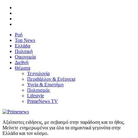
Ροή
Top News
Ελλάδα
Πολιτική
Οικονομία
Διεθνή
Θέματα
Τεχνολογία
Περιβάλλον & Ενέργεια
Υγεία & Επιστήμη
Πολιτισμός
Lifestyle
PrimeNews TV
Αξιόπιστες ειδήσεις, με σεβασμό στην παράδοση και το ήθος.
Μείνετε ενημερωμένοι για όλα τα σημαντικά γεγονότα στην
Ελλάδα και τον κόσμο.