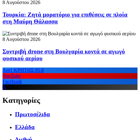
8 Αυγούστου 2026
Τουρκία: Ζητά μορατόριο για επιθέσεις σε πλοία
στη Μαύρη Θάλασσα
8 Αυγούστου 2026
Συντριβή drone στη Βουλγαρία κοντά σε αγωγό
φυσικού αερίου
Ant1 ΚΡΗΤΗΣ 95.8
YouTube
Facebook
X
Κατηγορίες
Πρωτοσέλιδα
Ελλάδα
Διεθνή