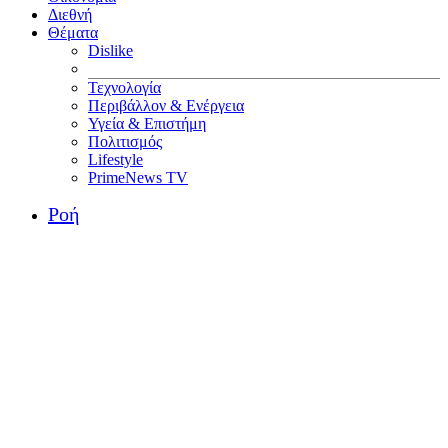
Διεθνή
Θέματα
Dislike
Τεχνολογία
Περιβάλλον & Ενέργεια
Υγεία & Επιστήμη
Πολιτισμός
Lifestyle
PrimeNews TV
Ροή