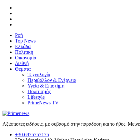
Ροή
Top News
Ελλάδα
Πολιτική
Οικονομία
Διεθνή
Θέματα
Τεχνολογία
Περιβάλλον & Ενέργεια
Υγεία & Επιστήμη
Πολιτισμός
Lifestyle
PrimeNews TV
Αξιόπιστες ειδήσεις, με σεβασμό στην παράδοση και το ήθος. Μείν
+30.6975757175