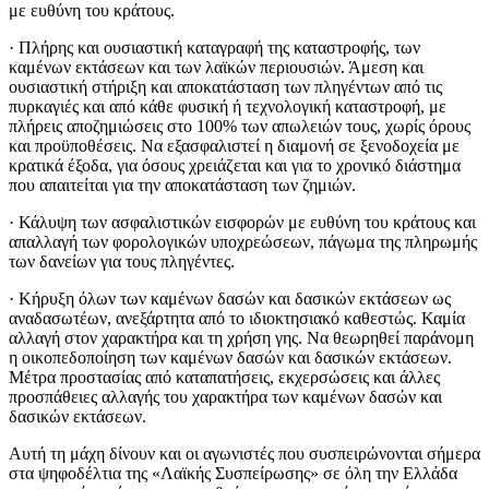
με ευθύνη του κράτους.
· Πλήρης και ουσιαστική καταγραφή της καταστροφής, των
καμένων εκτάσεων και των λαϊκών περιουσιών. Άμεση και
ουσιαστική στήριξη και αποκατάσταση των πληγέντων από τις
πυρκαγιές και από κάθε φυσική ή τεχνολογική καταστροφή, με
πλήρεις αποζημιώσεις στο 100% των απωλειών τους, χωρίς όρους
και προϋποθέσεις. Να εξασφαλιστεί η διαμονή σε ξενοδοχεία με
κρατικά έξοδα, για όσους χρειάζεται και για το χρονικό διάστημα
που απαιτείται για την αποκατάσταση των ζημιών.
· Κάλυψη των ασφαλιστικών εισφορών με ευθύνη του κράτους και
απαλλαγή των φορολογικών υποχρεώσεων, πάγωμα της πληρωμής
των δανείων για τους πληγέντες.
· Κήρυξη όλων των καμένων δασών και δασικών εκτάσεων ως
αναδασωτέων, ανεξάρτητα από το ιδιοκτησιακό καθεστώς. Καμία
αλλαγή στον χαρακτήρα και τη χρήση γης. Να θεωρηθεί παράνομη
η οικοπεδοποίηση των καμένων δασών και δασικών εκτάσεων.
Μέτρα προστασίας από καταπατήσεις, εκχερσώσεις και άλλες
προσπάθειες αλλαγής του χαρακτήρα των καμένων δασών και
δασικών εκτάσεων.
Αυτή τη μάχη δίνουν και οι αγωνιστές που συσπειρώνονται σήμερα
στα ψηφοδέλτια της «Λαϊκής Συσπείρωσης» σε όλη την Ελλάδα