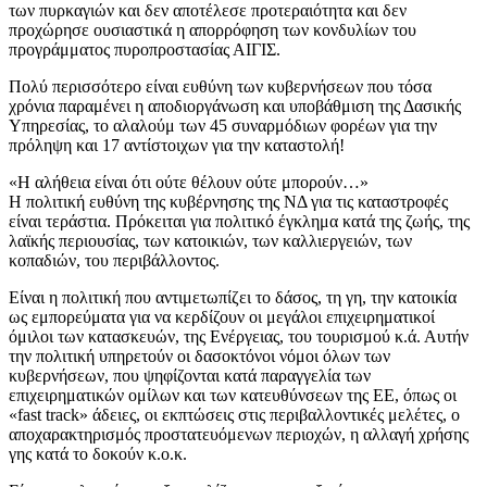
των πυρκαγιών και δεν αποτέλεσε προτεραιότητα και δεν
προχώρησε ουσιαστικά η απορρόφηση των κονδυλίων του
προγράμματος πυροπροστασίας ΑΙΓΙΣ.
Πολύ περισσότερο είναι ευθύνη των κυβερνήσεων που τόσα
χρόνια παραμένει η αποδιοργάνωση και υποβάθμιση της Δασικής
Υπηρεσίας, το αλαλούμ των 45 συναρμόδιων φορέων για την
πρόληψη και 17 αντίστοιχων για την καταστολή!
«Η αλήθεια είναι ότι ούτε θέλουν ούτε μπορούν…»
Η πολιτική ευθύνη της κυβέρνησης της ΝΔ για τις καταστροφές
είναι τεράστια. Πρόκειται για πολιτικό έγκλημα κατά της ζωής, της
λαϊκής περιουσίας, των κατοικιών, των καλλιεργειών, των
κοπαδιών, του περιβάλλοντος.
Είναι η πολιτική που αντιμετωπίζει το δάσος, τη γη, την κατοικία
ως εμπορεύματα για να κερδίζουν οι μεγάλοι επιχειρηματικοί
όμιλοι των κατασκευών, της Ενέργειας, του τουρισμού κ.ά. Αυτήν
την πολιτική υπηρετούν οι δασοκτόνοι νόμοι όλων των
κυβερνήσεων, που ψηφίζονται κατά παραγγελία των
επιχειρηματικών ομίλων και των κατευθύνσεων της ΕΕ, όπως οι
«fast track» άδειες, οι εκπτώσεις στις περιβαλλοντικές μελέτες, ο
αποχαρακτηρισμός προστατευόμενων περιοχών, η αλλαγή χρήσης
γης κατά το δοκούν κ.ο.κ.