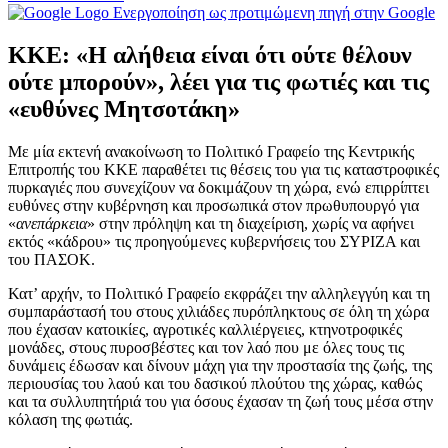
Ενεργοποίηση ως προτιμώμενη πηγή στην Google
ΚΚΕ: «Η αλήθεια είναι ότι ούτε θέλουν
ούτε μπορούν», λέει για τις φωτιές και τις
«ευθύνες Μητσοτάκη»
Με μία εκτενή ανακοίνωση το Πολιτικό Γραφείο της Κεντρικής
Επιτροπής του ΚΚΕ παραθέτει τις θέσεις του για τις καταστροφικές
πυρκαγιές που συνεχίζουν να δοκιμάζουν τη χώρα, ενώ επιρρίπτει
ευθύνες στην κυβέρνηση και προσωπικά στον πρωθυπουργό για
«
ανεπάρκεια
» στην πρόληψη και τη διαχείριση, χωρίς να αφήνει
εκτός «κάδρου» τις προηγούμενες κυβερνήσεις του ΣΥΡΙΖΑ και
του ΠΑΣΟΚ.
Κατ’ αρχήν, το Πολιτικό Γραφείο εκφράζει την αλληλεγγύη και τη
συμπαράστασή του στους χιλιάδες πυρόπληκτους σε όλη τη χώρα
που έχασαν κατοικίες, αγροτικές καλλιέργειες, κτηνοτροφικές
μονάδες, στους πυροσβέστες και τον λαό που με όλες τους τις
δυνάμεις έδωσαν και δίνουν μάχη για την προστασία της ζωής, της
περιουσίας του λαού και του δασικού πλούτου της χώρας, καθώς
και τα συλλυπητήριά του για όσους έχασαν τη ζωή τους μέσα στην
κόλαση της φωτιάς.