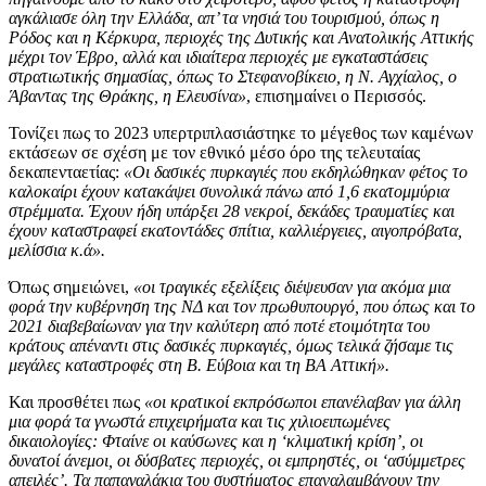
αγκάλιασε όλη την Ελλάδα, απ’ τα νησιά του τουρισμού, όπως η
Ρόδος και η Κέρκυρα, περιοχές της Δυτικής και Ανατολικής Αττικής
μέχρι τον Έβρο, αλλά και ιδιαίτερα περιοχές με εγκαταστάσεις
στρατιωτικής σημασίας, όπως το Στεφανοβίκειο, η Ν. Αγχίαλος, ο
Άβαντας της Θράκης, η Ελευσίνα»
, επισημαίνει ο Περισσός.
Τονίζει πως το 2023 υπερτριπλασιάστηκε το μέγεθος των καμένων
εκτάσεων σε σχέση με τον εθνικό μέσο όρο της τελευταίας
δεκαπενταετίας:
«Οι δασικές πυρκαγιές που εκδηλώθηκαν φέτος το
καλοκαίρι έχουν κατακάψει συνολικά πάνω από 1,6 εκατομμύρια
στρέμματα. Έχουν ήδη υπάρξει 28 νεκροί, δεκάδες τραυματίες και
έχουν καταστραφεί εκατοντάδες σπίτια, καλλιέργειες, αιγοπρόβατα,
μελίσσια κ.ά».
Όπως σημειώνει,
«οι τραγικές εξελίξεις διέψευσαν για ακόμα μια
φορά την κυβέρνηση της ΝΔ και τον πρωθυπουργό, που όπως και το
2021 διαβεβαίωναν για την καλύτερη από ποτέ ετοιμότητα του
κράτους απέναντι στις δασικές πυρκαγιές, όμως τελικά ζήσαμε τις
μεγάλες καταστροφές στη Β. Εύβοια και τη ΒΑ Αττική».
Και προσθέτει πως
«οι κρατικοί εκπρόσωποι επανέλαβαν για άλλη
μια φορά τα γνωστά επιχειρήματα και τις χιλιοειπωμένες
δικαιολογίες: Φταίνε οι καύσωνες και η ‘κλιματική κρίση’, οι
δυνατοί άνεμοι, οι δύσβατες περιοχές, οι εμπρηστές, οι ‘ασύμμετρες
απειλές’. Τα παπαγαλάκια του συστήματος επαναλαμβάνουν την