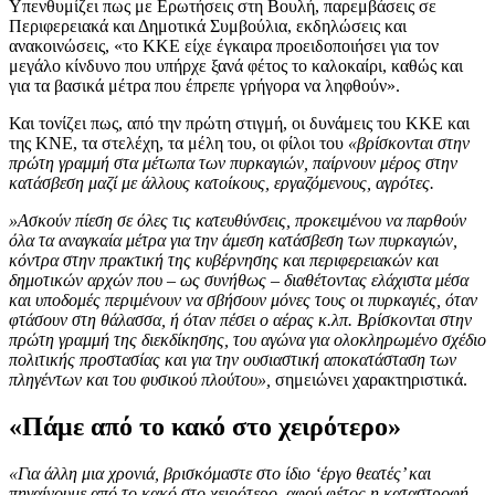
Υπενθυμίζει πως με Ερωτήσεις στη Βουλή, παρεμβάσεις σε
Περιφερειακά και Δημοτικά Συμβούλια, εκδηλώσεις και
ανακοινώσεις, «το ΚΚΕ είχε έγκαιρα προειδοποιήσει για τον
μεγάλο κίνδυνο που υπήρχε ξανά φέτος το καλοκαίρι, καθώς και
για τα βασικά μέτρα που έπρεπε γρήγορα να ληφθούν».
Και τονίζει πως, από την πρώτη στιγμή, οι δυνάμεις του ΚΚΕ και
της ΚΝΕ, τα στελέχη, τα μέλη του, οι φίλοι του
«βρίσκονται στην
πρώτη γραμμή στα μέτωπα των πυρκαγιών, παίρνουν μέρος στην
κατάσβεση μαζί με άλλους κατοίκους, εργαζόμενους, αγρότες.
»Ασκούν πίεση σε όλες τις κατευθύνσεις, προκειμένου να παρθούν
όλα τα αναγκαία μέτρα για την άμεση κατάσβεση των πυρκαγιών,
κόντρα στην πρακτική της κυβέρνησης και περιφερειακών και
δημοτικών αρχών που – ως συνήθως – διαθέτοντας ελάχιστα μέσα
και υποδομές περιμένουν να σβήσουν μόνες τους οι πυρκαγιές, όταν
φτάσουν στη θάλασσα, ή όταν πέσει ο αέρας κ.λπ. Βρίσκονται στην
πρώτη γραμμή της διεκδίκησης, του αγώνα για ολοκληρωμένο σχέδιο
πολιτικής προστασίας και για την ουσιαστική αποκατάσταση των
πληγέντων και του φυσικού πλούτου»,
σημειώνει χαρακτηριστικά.
«Πάμε από το κακό στο χειρότερο»
«Για άλλη μια χρονιά, βρισκόμαστε στο ίδιο ‘έργο θεατές’ και
πηγαίνουμε από το κακό στο χειρότερο, αφού φέτος η καταστροφή