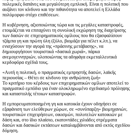
πολεμικές δαπάνες και μεγαλύτερη εμπλοκή. Είναι η πολιτική που
αυξάνει τον κίνδυνο και την πιθανότητα να αποτελεί η Ελλάδα
πολύμορφο στόχο επιθέσεων.
Η κυβέρνηση, αξιοποιώντας τώρα και τις μεγάλες καταστροφές,
ετοιμάζεται να επιταχύνει τη συνολική εκχώρηση της διαχείρισης
των δασών σε επιχειρηματικούς ομίλους που θα εξασφαλίσουν
τζάμπα γη και πρώτη ύλη (ξύλο, βιομάζα για πέλετ κ.λπ.), να
ενισχύσουν την αγορά της «πράσινης μετάβασης», να
δημιουργήσουν τουριστικά «δασικά χωριά», πάρκα
ανεμογεννητριών, υλοποιώντας τα αδηφάγα εκμεταλλευτικά
κερδοφόρα σχέδιά τους.
«Αυτή η πολιτική, ο πραγματικός εμπρηστής δασών, λαϊκής
περιουσίας – Θέτει σε κίνδυνο την ανθρώπινη ζωή»
Το κριτήριο του κέρδους των επιχειρηματικών ομίλων αποτελεί το
πραγματικό εμπόδιο για έναν ολοκληρωμένο σχεδιασμό πρόληψης
και καταστολής τέτοιων καταστροφών.
Η εμπορευματοποιημένη γη και κατοικία έχουν οδηγήσει σε
εξαφάνιση των ελεύθερων χώρων, σε «συνύπαρξη» βιομηχανιών,
τουριστικών επιχειρήσεων, οικισμών, πολυτελών κατοικιών με
δάση και, στο ίδιο πλαίσιο, εκατοντάδες χιλιάδες στρέμματα
δασών και δασικών εκτάσεων καταλαμβάνονται από εκτός σχεδίου
δόμηση.