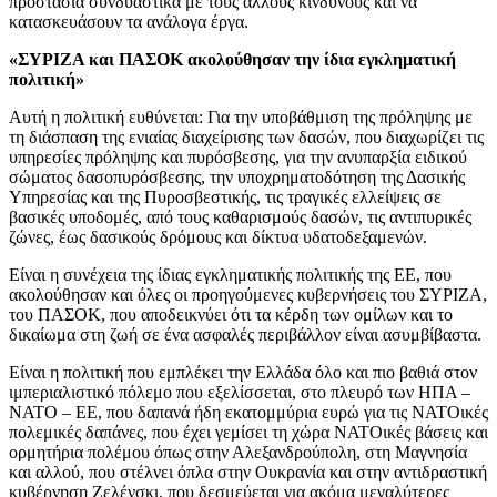
προστασία συνδυαστικά με τους άλλους κινδύνους και να
κατασκευάσουν τα ανάλογα έργα.
«ΣΥΡΙΖΑ και ΠΑΣΟΚ ακολούθησαν την ίδια εγκληματική
πολιτική»
Αυτή η πολιτική ευθύνεται: Για την υποβάθμιση της πρόληψης με
τη διάσπαση της ενιαίας διαχείρισης των δασών, που διαχωρίζει τις
υπηρεσίες πρόληψης και πυρόσβεσης, για την ανυπαρξία ειδικού
σώματος δασοπυρόσβεσης, την υποχρηματοδότηση της Δασικής
Υπηρεσίας και της Πυροσβεστικής, τις τραγικές ελλείψεις σε
βασικές υποδομές, από τους καθαρισμούς δασών, τις αντιπυρικές
ζώνες, έως δασικούς δρόμους και δίκτυα υδατοδεξαμενών.
Είναι η συνέχεια της ίδιας εγκληματικής πολιτικής της ΕΕ, που
ακολούθησαν και όλες οι προηγούμενες κυβερνήσεις του ΣΥΡΙΖΑ,
του ΠΑΣΟΚ, που αποδεικνύει ότι τα κέρδη των ομίλων και το
δικαίωμα στη ζωή σε ένα ασφαλές περιβάλλον είναι ασυμβίβαστα.
Είναι η πολιτική που εμπλέκει την Ελλάδα όλο και πιο βαθιά στον
ιμπεριαλιστικό πόλεμο που εξελίσσεται, στο πλευρό των ΗΠΑ –
ΝΑΤΟ – ΕΕ, που δαπανά ήδη εκατομμύρια ευρώ για τις ΝΑΤΟικές
πολεμικές δαπάνες, που έχει γεμίσει τη χώρα ΝΑΤΟικές βάσεις και
ορμητήρια πολέμου όπως στην Αλεξανδρούπολη, στη Μαγνησία
και αλλού, που στέλνει όπλα στην Ουκρανία και στην αντιδραστική
κυβέρνηση Ζελένσκι, που δεσμεύεται για ακόμα μεγαλύτερες