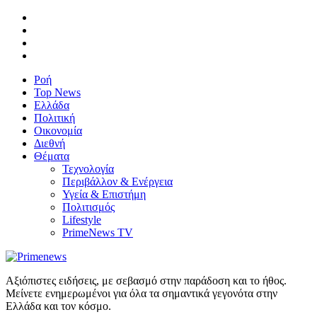
Ροή
Top News
Ελλάδα
Πολιτική
Οικονομία
Διεθνή
Θέματα
Τεχνολογία
Περιβάλλον & Ενέργεια
Υγεία & Επιστήμη
Πολιτισμός
Lifestyle
PrimeNews TV
Αξιόπιστες ειδήσεις, με σεβασμό στην παράδοση και το ήθος.
Μείνετε ενημερωμένοι για όλα τα σημαντικά γεγονότα στην
Ελλάδα και τον κόσμο.