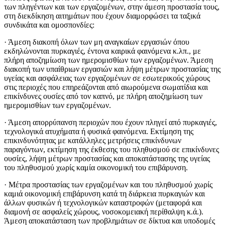
των πληγέντων και των εργαζομένων, στην άμεση προστασία τους,
στη διεκδίκηση αιτημάτων που έχουν διαμορφώσει τα ταξικά
συνδικάτα και ομοσπονδίες:
· Άμεση διακοπή όλων των μη αναγκαίων εργασιών όπου
εκδηλώνονται πυρκαγιές, έντονα καιρικά φαινόμενα κ.λπ., με
πλήρη αποζημίωση των ημερομισθίων των εργαζομένων. Άμεση
διακοπή των υπαίθριων εργασιών και λήψη μέτρων προστασίας της
υγείας και ασφάλειας των εργαζομένων σε εσωτερικούς χώρους
στις περιοχές που επηρεάζονται από αιωρούμενα σωματίδια και
επικίνδυνες ουσίες από τον καπνό, με πλήρη αποζημίωση των
ημερομισθίων των εργαζομένων.
· Άμεση απορρύπανση περιοχών που έχουν πληγεί από πυρκαγιές,
τεχνολογικά ατυχήματα ή φυσικά φαινόμενα. Εκτίμηση της
επικινδυνότητας με κατάλληλες μετρήσεις επικίνδυνων
παραγόντων, εκτίμηση της έκθεσης του πληθυσμού σε επικίνδυνες
ουσίες, λήψη μέτρων προστασίας και αποκατάστασης της υγείας
του πληθυσμού χωρίς καμία οικονομική του επιβάρυνση.
· Μέτρα προστασίας των εργαζομένων και του πληθυσμού χωρίς
καμιά οικονομική επιβάρυνση κατά τη διάρκεια πυρκαγιών και
άλλων φυσικών ή τεχνολογικών καταστροφών (μεταφορά και
διαμονή σε ασφαλείς χώρους, νοσοκομειακή περίθαλψη κ.ά.).
Άμεση αποκατάσταση των προβλημάτων σε δίκτυα και υποδομές