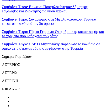
Συμβαίνει Τώρα:
Βοιωτία: Προφυλακίστηκαν δήμαρχος,
εργολάβος και ιδιοκτήτης αιολικού πάρκου
Συμβαίνει Τώρα:
Συναγερμός στη Μιχαλακοπούλου: Γυναίκα
έπεσε στο κενό από τον 5ο όροφο
Συμβαίνει Τώρα:
Πόρτο Γερμενό: Οι αριθμοί της καταστροφής και
τα χρήματα που υπόσχεται το κράτος
Συμβαίνει Τώρα:
GSI: Ο Μητσοτάκης παρέδωσε το καλώδιο σε
όμιλο με δισεκατομμύρια συμφέροντα στην Τουρκία
Σήμερα Γιορτάζουν:
ΑΣΤΕΡΙΟΣ
ΑΣΤΕΡΩ
ΑΣΤΡΙΝΗ
ΝΙΚΑΝΩΡ