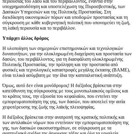
περιουσίας του λαού και του περιβάλλοντος, ενάντια στην
υποχρηματοδότηση και υποστελέχωση της Πυροσβεστικής, των
Δασικών Υπηρεσιών και της Πολιτικής Προστασίας. Στη
διεκδίκηση οικονομικών πόρων και υποδομών προστασίας και τη
σύγκρουση με κάθε κυβερνητική πολιτική που υπονομεύει τη ζωή,
τη λαϊκή περιουσία και το περιβάλλον.
Υπάρχει άλλος δρόμος
Η υλοποίηση των σημερινών επιστημονικών και τεχνολογικών
δυνατοτήτων, για την ολοκληρωμένη διαχείριση και προστασία των
δασών, του περιβάλλοντος, για τη διασφάλιση ολοκληρωμένης
Πολιτικής Προστασίας, την πρόληψη και την προστασία από
φυσικές και τεχνολογικές καταστροφές μεγάλης έκτασης (ΒΑΜΕ),
είναι τελικά ασύμβατη με την ίδια την καπιταλιστική ανάπτυξη.
Όμως, αυτό δεν είναι μονόδρομος! Η διέξοδος βρίσκεται στην
κατεύθυνση της σύγκρουσης με τους μονοπωλιακούς ομίλους και
το κράτος τους, την εξουσία του κεφαλαίου, που εντείνει την
εμπορευματοποίηση της γης, των δασών, που αποτελεί την αιτία
χειροτέρευσης της ζωής της λαϊκής πλειοψηφίας.
Η διέξοδος βρίσκεται στην ανατροπή της κρατικής πολιτικής και
των αντιλαϊκών νόμων που εντείνουν την εμπορευματοποίηση της
γης, των δασικών οικοσυστημάτων, σε σύγκρουση με τα
αναπτυξιακά σχέδια της άρχουσας τάξης και όλα τα εργαλεία