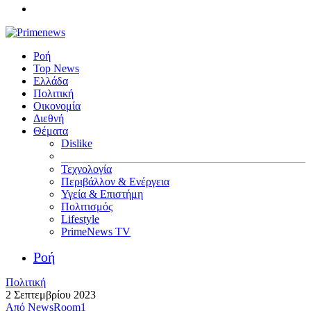
Ροή
Top News
Ελλάδα
Πολιτική
Οικονομία
Διεθνή
Θέματα
Dislike
Τεχνολογία
Περιβάλλον & Ενέργεια
Υγεία & Επιστήμη
Πολιτισμός
Lifestyle
PrimeNews TV
Ροή
Πολιτική
2 Σεπτεμβρίου 2023
Από
NewsRoom1