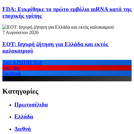
FDA: Εγκρίθηκε το πρώτο εμβόλιο mRNA κατά της
εποχικής γρίπης
7 Αυγούστου 2026
ΕΟΤ: Ισχυρή ζήτηση για Ελλάδα και εκτός
καλοκαιριού
Ant1 ΚΡΗΤΗΣ 95.8
YouTube
Facebook
X
Κατηγορίες
Πρωτοσέλιδα
Ελλάδα
Διεθνή