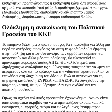
κυβερνητική προπαγάνδα πως η κυβέρνηση κάνει ό,τι μπορεί, πως
αγόρασε νέα πυροσβεστικά μέσα, θεσμοθέτησε ξεχωριστό υπουργείο
Πολιτικής Προστασίας, διασφάλισε κονδύλια απ’ το Ταμείο
Ανάκαμψης, διαμόρφωσε πρόγραμμα καθαρισμού δασών.
Ολόκληρη η ανακοίνωση του Πολιτικού
Γραφείου του ΚΚΕ
Το επόμενο διάστημα ο πρωθυπουργός θα επαναλάβει για άλλη μια
φορά τις ανέξοδες υποσχέσεις ότι αυτή τη φορά θα δοθεί έμφαση
στην πρόληψη και στον συντονισμό των αρμόδιων φορέων, θα
αγοραστούν και άλλα μέσα πυρόσβεσης, θα υλοποιηθεί το
πρόγραμμα πυροπροστασίας ΑΙΓΙΣ. Θα καλέσει ξανά τους
δημάρχους να αναλάβουν τις ευθύνες τους, τους πολίτες να «μην τα
περιμένουν όλα απ’ το κράτος» και την «ιδιωτική πρωτοβουλία» να
επενδύσει στη διαχείριση του δάσους. Ενώ οι συνένοχοι για τη
σημερινή κατάσταση, ΣΥΡΙΖΑ και ΠΑΣΟΚ, θα συνεχίσουν την
άσφαιρη κριτική, ότι η κυβέρνηση ‘δεν έχει σχέδιο’ για την
πολιτική προστασία.
Όμως, τα σχέδια πολιτικής προστασίας έχουν νόημα μόνο αν είναι
αποτελεσματικά ακριβώς για να αντιμετωπίζουν ακραία καιρικά
φαινόμενα, εμπρηστές, ακόμα και τις λεγόμενες ‘ασύμμετρες
απειλές’. Και η καλύτερη πολιτική πρόληψης είναι αυτή που