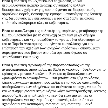
Είναι η πολιτική που εξασφαλίζει το χωροταξικό και
περιβαλλοντικό πλαίσιο άναρχης συνύπαρξης πολλών
διαφορετικών χρήσεων γης που υπάγονται σε διαφορετικούς
αρμόδιους φορείς, έντασης της εμπορευματοποίησης της δασικής
γης, διεύρυνσης των επενδύσεων μέσα στα δάση, τις οποίες
επιδοτούν πολύμορφα όλες οι κυβερνήσεις.
Είναι το αποτέλεσμα της πολιτικής της «πράσινης μετάβασης» της
ΕΕ που υλοποιείται με τη συνενοχή όλων των μέχρι σήμερα
κυβερνήσεων και «χρηματοδότη» τα «ματωμένα πλεονάσματα»
και το Ταμείο Ανάκαμψης, που γίνεται «καταλύτης» για την
επίσπευση των σχεδίων των ισχυρών «πράσινων» οικονομικών
συμφερόντων που βάζουν στο μάτι ορεινούς όγκους ως
«επενδυτικές ευκαιρίες».
Είναι η πολιτική σχεδιασμού της πυροπροστασίας και της
αντιπλημμυρικής προστασίας με βάση το «κόστος – όφελος» για το
κράτος των μονοπωλιακών ομίλων και τη διασφάλιση των
«ματωμένων πλεονασμάτων». Έτσι μπαίνει στο ζύγι το κόστος
λήψης αναγκαίων μέτρων προστασίας με το κόστος υποτυπωδών
αποζημιώσεων των πληγέντων και αφήνονται περιοχές να καούν
και να πλημμυρίσουν στη συνέχεια λόγω καταστροφής της λεκάνης
απορροής. Αυτή η πολιτική «κρίνει» ότι είναι πιο φτηνές οι
αποζημιώσεις για τις πλημμύρες, πυρκαγιές κ.λπ. από το να
σχεδιάσουν την αντιπυρική, αντισεισμική, αντιπλημμυρική