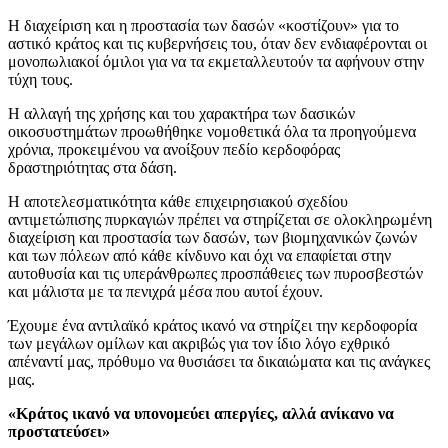
Η διαχείριση και η προστασία των δασών «κοστίζουν» για το
αστικό κράτος και τις κυβερνήσεις του, όταν δεν ενδιαφέρονται οι
μονοπωλιακοί όμιλοι για να τα εκμεταλλευτούν τα αφήνουν στην
τύχη τους.
Η αλλαγή της χρήσης και του χαρακτήρα των δασικών
οικοσυστημάτων προωθήθηκε νομοθετικά όλα τα προηγούμενα
χρόνια, προκειμένου να ανοίξουν πεδίο κερδοφόρας
δραστηριότητας στα δάση.
Η αποτελεσματικότητα κάθε επιχειρησιακού σχεδίου
αντιμετώπισης πυρκαγιών πρέπει να στηρίζεται σε ολοκληρωμένη
διαχείριση και προστασία των δασών, των βιομηχανικών ζωνών
και των πόλεων από κάθε κίνδυνο και όχι να επαφίεται στην
αυτοθυσία και τις υπεράνθρωπες προσπάθειες των πυροσβεστών
και μάλιστα με τα πενιχρά μέσα που αυτοί έχουν.
Έχουμε ένα αντιλαϊκό κράτος ικανό να στηρίζει την κερδοφορία
των μεγάλων ομίλων και ακριβώς για τον ίδιο λόγο εχθρικό
απέναντί μας, πρόθυμο να θυσιάσει τα δικαιώματα και τις ανάγκες
μας.
«Κράτος ικανό να υπονομεύει απεργίες, αλλά ανίκανο να
προστατεύσει»