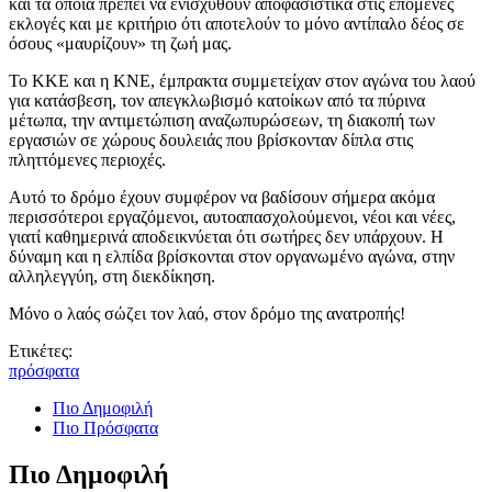
και τα οποία πρέπει να ενισχυθούν αποφασιστικά στις επόμενες
εκλογές και με κριτήριο ότι αποτελούν το μόνο αντίπαλο δέος σε
όσους «μαυρίζουν» τη ζωή μας.
Το ΚΚΕ και η ΚΝΕ, έμπρακτα συμμετείχαν στον αγώνα του λαού
για κατάσβεση, τον απεγκλωβισμό κατοίκων από τα πύρινα
μέτωπα, την αντιμετώπιση αναζωπυρώσεων, τη διακοπή των
εργασιών σε χώρους δουλειάς που βρίσκονταν δίπλα στις
πληττόμενες περιοχές.
Αυτό το δρόμο έχουν συμφέρον να βαδίσουν σήμερα ακόμα
περισσότεροι εργαζόμενοι, αυτοαπασχολούμενοι, νέοι και νέες,
γιατί καθημερινά αποδεικνύεται ότι σωτήρες δεν υπάρχουν. Η
δύναμη και η ελπίδα βρίσκονται στον οργανωμένο αγώνα, στην
αλληλεγγύη, στη διεκδίκηση.
Μόνο ο λαός σώζει τον λαό, στον δρόμο της ανατροπής!
Ετικέτες:
πρόσφατα
Πιο Δημοφιλή
Πιο Πρόσφατα
Πιο Δημοφιλή