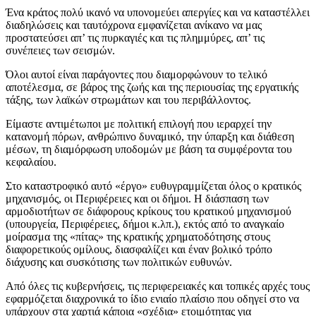
Ένα κράτος πολύ ικανό να υπονομεύει απεργίες και να καταστέλλει
διαδηλώσεις και ταυτόχρονα εμφανίζεται ανίκανο να μας
προστατεύσει απ’ τις πυρκαγιές και τις πλημμύρες, απ’ τις
συνέπειες των σεισμών.
Όλοι αυτοί είναι παράγοντες που διαμορφώνουν το τελικό
αποτέλεσμα, σε βάρος της ζωής και της περιουσίας της εργατικής
τάξης, των λαϊκών στρωμάτων και του περιβάλλοντος.
Είμαστε αντιμέτωποι με πολιτική επιλογή που ιεραρχεί την
κατανομή πόρων, ανθρώπινο δυναμικό, την ύπαρξη και διάθεση
μέσων, τη διαμόρφωση υποδομών με βάση τα συμφέροντα του
κεφαλαίου.
Στο καταστροφικό αυτό «έργο» ευθυγραμμίζεται όλος ο κρατικός
μηχανισμός, οι Περιφέρειες και οι δήμοι. Η διάσπαση των
αρμοδιοτήτων σε διάφορους κρίκους του κρατικού μηχανισμού
(υπουργεία, Περιφέρειες, δήμοι κ.λπ.), εκτός από το αναγκαίο
μοίρασμα της «πίτας» της κρατικής χρηματοδότησης στους
διαφορετικούς ομίλους, διασφαλίζει και έναν βολικό τρόπο
διάχυσης και συσκότισης των πολιτικών ευθυνών.
Από όλες τις κυβερνήσεις, τις περιφερειακές και τοπικές αρχές τους
εφαρμόζεται διαχρονικά το ίδιο ενιαίο πλαίσιο που οδηγεί στο να
υπάρχουν στα χαρτιά κάποια «σχέδια» ετοιμότητας για