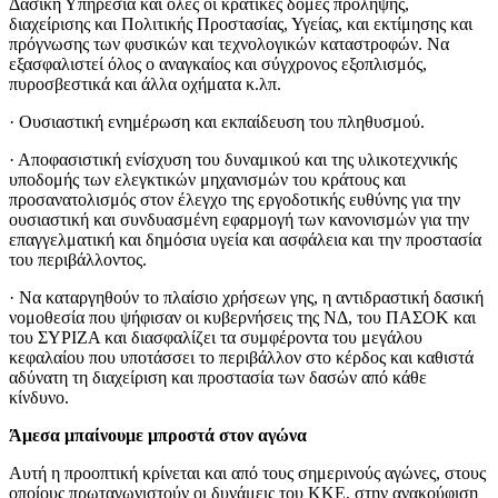
Δασική Υπηρεσία και όλες οι κρατικές δομές πρόληψης,
διαχείρισης και Πολιτικής Προστασίας, Υγείας, και εκτίμησης και
πρόγνωσης των φυσικών και τεχνολογικών καταστροφών. Να
εξασφαλιστεί όλος ο αναγκαίος και σύγχρονος εξοπλισμός,
πυροσβεστικά και άλλα οχήματα κ.λπ.
· Ουσιαστική ενημέρωση και εκπαίδευση του πληθυσμού.
· Αποφασιστική ενίσχυση του δυναμικού και της υλικοτεχνικής
υποδομής των ελεγκτικών μηχανισμών του κράτους και
προσανατολισμός στον έλεγχο της εργοδοτικής ευθύνης για την
ουσιαστική και συνδυασμένη εφαρμογή των κανονισμών για την
επαγγελματική και δημόσια υγεία και ασφάλεια και την προστασία
του περιβάλλοντος.
· Να καταργηθούν το πλαίσιο χρήσεων γης, η αντιδραστική δασική
νομοθεσία που ψήφισαν οι κυβερνήσεις της ΝΔ, του ΠΑΣΟΚ και
του ΣΥΡΙΖΑ και διασφαλίζει τα συμφέροντα του μεγάλου
κεφαλαίου που υποτάσσει το περιβάλλον στο κέρδος και καθιστά
αδύνατη τη διαχείριση και προστασία των δασών από κάθε
κίνδυνο.
Άμεσα μπαίνουμε μπροστά στον αγώνα
Αυτή η προοπτική κρίνεται και από τους σημερινούς αγώνες, στους
οποίους πρωταγωνιστούν οι δυνάμεις του ΚΚΕ, στην ανακούφιση