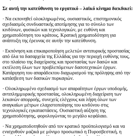
Σε αυτή την κατεύθυνση το εργατικό – λαϊκό κίνημα διεκδικεί:
· Να εκπονηθεί ολοκληρωμένος, ουσιαστικός, επιστημονικός
σχεδιασμός συνδυαστικής αποτίμησης για το σύνολο των
κινδύνων, φυσικών και τεχνολογικών, με ευθύνη και
χρηματοδότηση του κράτους. Κρατική χρηματοδότηση για
ανάπτυξη της έρευνας σε αυτήν την κατεύθυνση.
· Εκπόνηση και επικαιροποίηση μελετών αντιπυρικής προστασίας
από όλα τα δασαρχεία της Ελλάδας για την περιοχή ευθύνης τους,
στο πλαίσιο της διαχείρισης και προστασίας των δασών και
εκτέλεση όλων των προβλεπόμενων δασοτεχνικών έργων.
Κατάργηση του απαράδεκτου διαχωρισμού της πρόληψης από την
κατάσβεση των δασικών πυρκαγιών.
· Ολοκληρωμένο σχεδιασμό των απαραίτητων έργων υποδομής,
αντιπλημμυρικής προστασίας, ολοκληρωμένη διαχείριση των
λεκανών απορροής, συνεχείς ελέγχους και λήψη όλων των
αναγκαίων μέτρων ελαχιστοποίησης του κινδύνου στις
τεχνολογικές εγκαταστάσεις. Ουσιαστική αύξηση της
χρηματοδότησης, φορολογώντας το μεγάλο κεφάλαιο.
· Να χρηματοδοτηθούν από τον κρατικό προϋπολογισμό και να
ενισχυθούν μαζικά με μόνιμο προσωπικό η Πυροσβεστική, η