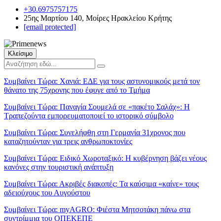
+30.6975757175
25ης Μαρτίου 140, Μοίρες Ηρακλείου Κρήτης
[email protected]
Κλείσιμο
Συμβαίνει Τώρα:
Χανιά: ΕΔΕ για τους αστυνομικούς μετά τον
θάνατο της 75χρονης που έφυγε από το Τμήμα
Συμβαίνει Τώρα:
Παναγία Σουμελά σε «πακέτο Σαλάχ»: Η
Τραπεζούντα εμπορευματοποιεί το ιστορικό σύμβολο
Συμβαίνει Τώρα:
Συνελήφθη στη Γερμανία 31χρονος που
καταζητούνταν για τρεις ανθρωποκτονίες
Συμβαίνει Τώρα:
Ειδικό Χωροταξικό: Η κυβέρνηση βάζει νέους
κανόνες στην τουριστική ανάπτυξη
Συμβαίνει Τώρα:
Ακριβές διακοπές: Τα καύσιμα «καίνε» τους
αδειούχους του Αυγούστου
Συμβαίνει Τώρα:
myAGRO: Φιέστα Μητσοτάκη πάνω στα
συντρίμμια του ΟΠΕΚΕΠΕ