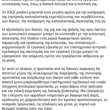
υλοποίησής τους, όπως η δασική πολιτική και η πολιτική γης.
Το ΚΚΕ μπαίνει μπροστά στον μεγάλο αγώνα για την κατάργηση
της ληστρικής καπιταλιστικής εκμετάλλευσης του περιβάλλοντος,
των δασών, την κατάργηση της καπιταλιστικής ιδιοκτησίας στη γη.
Η αξιοποίηση των δασών, της γης και της χρήσης της προς όφελος
των κοινωνικών αναγκών μπορεί να υλοποιηθεί με την κοινωνική
ιδιοκτησία, στο πλαίσιο ενός ριζικά διαφορετικού τρόπου
παραγωγής και οργάνωσης της κοινωνίας, του σοσιαλισμού –
κομμουνισμού. Η εργατική εξουσία με τον επιστημονικό κεντρικό
σχεδιασμό της οικονομίας και τον εργατικό έλεγχο μπορεί να
εξασφαλίσει την ισόρροπη σχέση του εργαζόμενου ανθρώπου με
τη φύση.
Σε αυτό το πλαίσιο, η προστασία από τις δασικές πυρκαγιές θα
αποτελεί μέρος της ολοκληρωμένης διαχείρισης, της συνολικής
προστασίας και ανόρθωσης των δασών από κάθε κίνδυνο που
απαιτεί μεσο-μακροπρόθεσμο επιστημονικό σχεδιασμό και ενιαία
σύγχρονη αντιπυρική προστασία, με κύριο βάρος στην πρόληψη
και την ειδική διαχείριση της δασικής βλάστησης. Θα εξασφάλιζε
την ενίσχυση των αρμόδιων υπηρεσιών με διαφορετική δομή,
οργάνωση, με χρηματοδότηση από τον κρατικό προϋπολογισμό, το
αναγκαίο προσωπικό, τις υποδομές και μέσα, με νομικό και
θεσμικό πλαίσιο υπέρ του λαού.