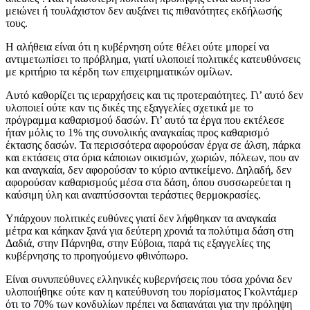
μειώνει ή τουλάχιστον δεν αυξάνει τις πιθανότητες εκδήλωσής
τους.
Η αλήθεια είναι ότι η κυβέρνηση ούτε θέλει ούτε μπορεί να
αντιμετωπίσει το πρόβλημα, γιατί υλοποιεί πολιτικές κατευθύνσεις
με κριτήριο τα κέρδη των επιχειρηματικών ομίλων.
Αυτό καθορίζει τις ιεραρχήσεις και τις προτεραιότητες. Γι’ αυτό δεν
υλοποιεί ούτε καν τις δικές της εξαγγελίες σχετικά με το
πρόγραμμα καθαρισμού δασών. Γι’ αυτό τα έργα που εκτέλεσε
ήταν μόλις το 1% της συνολικής αναγκαίας προς καθαρισμό
έκτασης δασών. Τα περισσότερα αφορούσαν έργα σε άλση, πάρκα
και εκτάσεις στα όρια κάποιων οικισμών, χωριών, πόλεων, που αν
και αναγκαία, δεν αφορούσαν το κύριο αντικείμενο. Δηλαδή, δεν
αφορούσαν καθαρισμούς μέσα στα δάση, όπου συσσωρεύεται η
καύσιμη ύλη και αναπτύσσονται τεράστιες θερμοκρασίες.
Υπάρχουν πολιτικές ευθύνες γιατί δεν λήφθηκαν τα αναγκαία
μέτρα και κάηκαν ξανά για δεύτερη χρονιά τα πολύτιμα δάση στη
Δαδιά, στην Πάρνηθα, στην Εύβοια, παρά τις εξαγγελίες της
κυβέρνησης το προηγούμενο φθινόπωρο.
Είναι συνυπεύθυνες ελληνικές κυβερνήσεις που τόσα χρόνια δεν
υλοποιήθηκε ούτε καν η κατεύθυνση του πορίσματος Γκολντάμερ
ότι το 70% των κονδυλίων πρέπει να δαπανάται για την πρόληψη