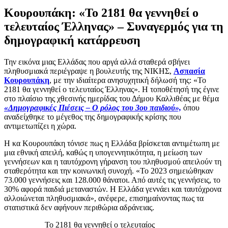
Κουρουπάκη: «Το 2181 θα γεννηθεί ο
τελευταίος Έλληνας» – Συναγερμός για τη
δημογραφική κατάρρευση
Την εικόνα μιας Ελλάδας που αργά αλλά σταθερά σβήνει
πληθυσμιακά περιέγραψε η βουλευτής της ΝΙΚΗΣ,
Ασπασία
Κουρουπάκη
, με την ιδιαίτερα ανησυχητική δήλωσή της: «Το
2181 θα γεννηθεί ο τελευταίος Έλληνας». Η τοποθέτησή της έγινε
στο πλαίσιο της χθεσινής ημερίδας του Δήμου Καλλιθέας με θέμα
«Δημογραφικές Πιέσεις – Ο ρόλος του 3ου παιδιού»,
όπου
αναδείχθηκε το μέγεθος της δημογραφικής κρίσης που
αντιμετωπίζει η χώρα.
Η κα Κουρουπάκη τόνισε πως η Ελλάδα βρίσκεται αντιμέτωπη με
μια εθνική απειλή, καθώς η υπογεννητικότητα, η μείωση των
γεννήσεων και η ταυτόχρονη γήρανση του πληθυσμού απειλούν τη
σταθερότητα και την κοινωνική συνοχή. «Το 2023 σημειώθηκαν
73.000 γεννήσεις και 128.000 θάνατοι. Από αυτές τις γεννήσεις, το
30% αφορά παιδιά μεταναστών. Η Ελλάδα γεννάει και ταυτόχρονα
αλλοιώνεται πληθυσμιακά», ανέφερε, επισημαίνοντας πως τα
στατιστικά δεν αφήνουν περιθώρια αδράνειας.
Το 2181 θα γεννηθεί ο τελευταίος