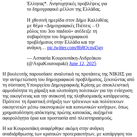
Έλληνας*. Ανησυχητικές προβλέψεις για
το δημογραφικό μέλλον της Ελλάδας.
Η χθεσινή ημερίδα στον Δήμο Καλλιθέας
με θέμα «Δημογραφικές Πιέσεις – Ο
ρόλος του 3ου παιδιού» ανέδειξε τη
σοβαρότητα του δημογραφικού
προβλήματος στην Ελλάδα και την
ανάγκη…
pic.twitter.com/8b8Qcm45gy
— Ασπασία Κουρουπάκη-Ανδρεάκου
(@AspaKouroupaki)
June 12, 2025
Η βουλευτής παρουσίασε αναλυτικά τις προτάσεις της ΝΙΚΗΣ για
την αντιμετώπιση του δημογραφικού προβλήματος, ξεκινώντας από
τη σύσταση Υπουργείου Δημογραφικής Κρίσης με αποκλειστική
αρμοδιότητα τη χάραξη και υλοποίηση πολιτικών για την ενίσχυση
της οικογένειας και την ανακοπή της πληθυσμιακής κατάρρευσης.
Πρότεινε τη δραστική στήριξη των τρίτεκνων και πολύτεκνων
οικογενειών μέσω οικονομικών και κοινωνικών κινήτρων, όπως
χρηματοδότηση απόκτησης πρώτης κατοικίας, αυξημένα
αφορολόγητα όρια και προστασία από πλειστηριασμούς.
Η κα Κουρουπάκη αναφέρθηκε ακόμη στην ανάγκη
αναδιάρθρωσης των κρατικών προτεραιοτήτων, με κατάργηση του