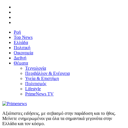
Ροή
Top News
Ελλάδα
Πολιτική
Οικονομία
Διεθνή
Θέματα
Τεχνολογία
Περιβάλλον & Ενέργεια
Υγεία & Επιστήμη
Πολιτισμός
Lifestyle
PrimeNews TV
Αξιόπιστες ειδήσεις, με σεβασμό στην παράδοση και το ήθος.
Μείνετε ενημερωμένοι για όλα τα σημαντικά γεγονότα στην
Ελλάδα και τον κόσμο.