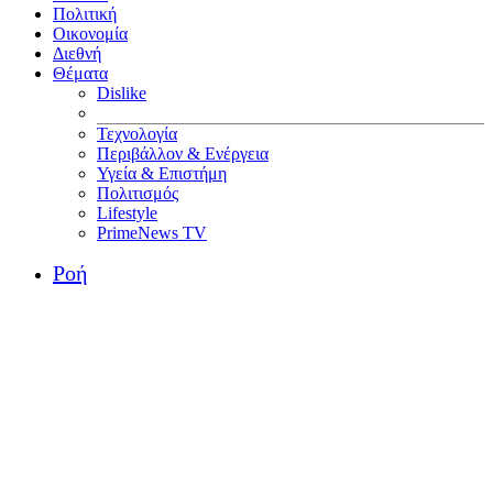
Πολιτική
Οικονομία
Διεθνή
Θέματα
Dislike
Τεχνολογία
Περιβάλλον & Ενέργεια
Υγεία & Επιστήμη
Πολιτισμός
Lifestyle
PrimeNews TV
Ροή