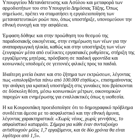
Υπουργείου Μετανάστευσης και Ασύλου και μεταφορά των
αρμοδιοτήτων του στο Υπουργείο Δημόσιας Τάξης. Όπως
σημείωσε, πρέπει να σταματήσει η εργαλειοποίηση των
μεταναστευτικών ροών που, όπως υποστήριξε, υπονομεύουν την
εθνική συνοχή και την ασφάλεια.
Έμφαση δόθηκε και στην προώθηση του θεσμού της
παραδοσιακής οικογένειας, στην ενημέρωση των νέων για την
αναπαραγωγική ηλικία, καθώς και στην υποστήριξη των νέων
ζευγαριών μέσα από ευέλικτες εργασιακές ρυθμίσεις, στήριξη της
εργαζόμενης μητέρας, πρόσβαση σε παιδική φροντίδα και
κοινωνικές υποδομές σε γειτονιές φιλικές προς τα παιδιά.
Ιδιαίτερη μνεία έκανε και στο ζήτημα των εκτρώσεων, λέγοντας
πως
«υπολογίζονται πάνω από 100.000 ετησίως»
, επισημαίνοντας
την ανάγκη για κρατική υποστήριξη στις γυναίκες που βρίσκονται
σε δύσκολη θέση, μέσω κοινωνικών μέτρων, οικονομικών
παροχών και ενημέρωσης για εναλλακτικές όπως η υιοθεσία.
Η κα Κουρουπάκη προειδοποίησε ότι το δημογραφικό πρόβλημα
συνδέεται άμεσα με το ασφαλιστικό και την εθνική άμυνα,
λέγοντας χαρακτηριστικά:
«Χωρίς νέους, χωρίς γεννήσεις, το
ασφαλιστικό καταρρέει. Σήμερα για κάθε έναν συνταξιούχο
αντιστοιχούν μόλις 1,7 εργαζόμενοι, και σε δύο χρόνια θα είναι
λιγότεροι από 1,5».