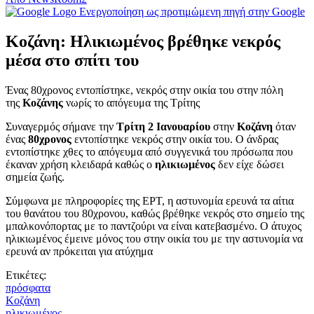
Ενεργοποίηση ως προτιμώμενη πηγή στην Google
Κοζάνη: Ηλικιωμένος βρέθηκε νεκρός
μέσα στο σπίτι του
Ένας 80χρονος εντοπίστηκε, νεκρός στην οικία του στην πόλη
της
Κοζάνης
νωρίς το απόγευμα της Τρίτης
Συναγερμός σήμανε την
Τρίτη 2 Ιανουαρίου
στην
Κοζάνη
όταν
ένας
80χρονος
εντοπίστηκε νεκρός στην οικία του. Ο άνδρας
εντοπίστηκε χθες το απόγευμα από συγγενικά του πρόσωπα που
έκαναν χρήση κλειδαρά καθώς ο
ηλικιωμένος
δεν είχε δώσει
σημεία ζωής.
Σύμφωνα με πληροφορίες της ΕΡΤ, η αστυνομία ερευνά τα αίτια
του θανάτου του 80χρονου, καθώς βρέθηκε νεκρός στο σημείο της
μπαλκονόπορτας με το παντζούρι να είναι κατεβασμένο. O άτυχος
ηλικιωμένος έμεινε μόνος του στην οικία του με την αστυνομία να
ερευνά αν πρόκειται για ατύχημα
Ετικέτες:
πρόσφατα
Κοζάνη
ηλικιωμένος