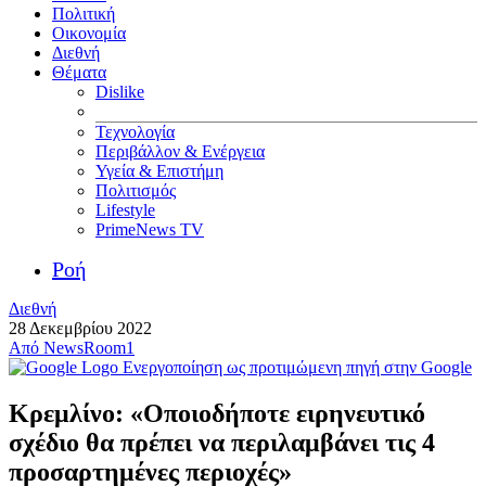
Πολιτική
Οικονομία
Διεθνή
Θέματα
Dislike
Τεχνολογία
Περιβάλλον & Ενέργεια
Υγεία & Επιστήμη
Πολιτισμός
Lifestyle
PrimeNews TV
Ροή
Διεθνή
28 Δεκεμβρίου 2022
Από
NewsRoom1
Ενεργοποίηση ως προτιμώμενη πηγή στην Google
Κρεμλίνο: «Οποιοδήποτε ειρηνευτικό
σχέδιο θα πρέπει να περιλαμβάνει τις 4
προσαρτημένες περιοχές»