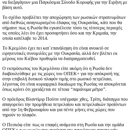
να διεξαγάγουν μια Παγκόσμια Σύνοδο Κορυφής για την Ειρήνη με
βάση αυτό.
Το σχέδιο προβλέπει την αποχώρηση των ρωσικών στρατευμάτων
από διεθνώς αναγνωρισμένο έδαφος της Ουκρανίας, κάτι που θα
σήμαινε πως η Ρωσία θα εγκατέλειπε τόσο τις τέσσερις περιοχές
τις οποίες λέει ότι έχει προσαρτήσει όσο και την Κριμαία, την
οποία κατέλαβε το 2014.
Το Κρεμλίνο έχει πει κατ΄επανάληψη ότι είναι ανοικτό σε
ειρηνευτικές συνομιλίες με την Ουκρανία, αλλά δεν βλέπει εκ
μέρους του Κιέβου προθυμία να διαπραγματευθεί.
Ο εκπρόσωπος του Κρεμλίνου είπε ακόμη ότι η Ρωσία δεν
διαβουλεύθηκε με τις χώρες του ΟΠΕΚ+ για την απόκρισή της
στην επιβολή δυτικού πλαφόν τιμής στο ρωσικό πετρέλαιο,
λέγοντας ότι είναι κυριαρχικό δικαίωμα της Ρωσίας να αποκρίνεται
όπως κρίνει ότι χρειάζεται σε τέτοια
“παράνομα μέτρα”.
Ο πρόεδρος Βλαντίμιρ Πούτιν υπέγραψε χθες, Τρίτη, διάταγμα που
απαγορεύει την προμήθεια πετρελαίου και πετρελαϊκών προϊόντων
από την 1η Φεβρουαρίου και για πέντε μήνες στις χώρες που
τηρούν το πλαφόν.
Ο Πεσκόφ είπε πως οι επαφές ανάμεσα στη Ρωσία και την ομάδα
ΟΠΕΚ+ των χωρών που ηγούνται της παγκόσμιας παραγωγής