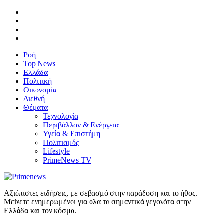
Ροή
Top News
Ελλάδα
Πολιτική
Οικονομία
Διεθνή
Θέματα
Τεχνολογία
Περιβάλλον & Ενέργεια
Υγεία & Επιστήμη
Πολιτισμός
Lifestyle
PrimeNews TV
Αξιόπιστες ειδήσεις, με σεβασμό στην παράδοση και το ήθος.
Μείνετε ενημερωμένοι για όλα τα σημαντικά γεγονότα στην
Ελλάδα και τον κόσμο.