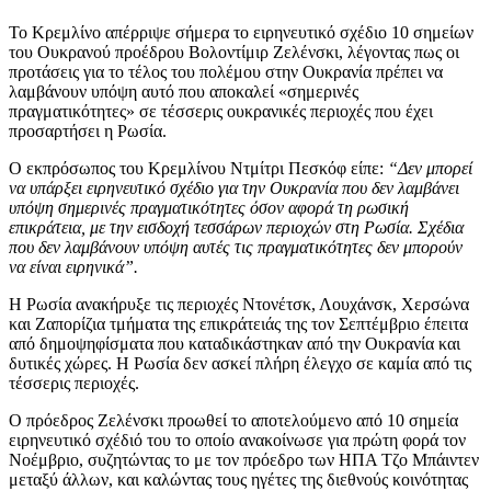
Το Κρεμλίνο απέρριψε σήμερα το ειρηνευτικό σχέδιο 10 σημείων
του Ουκρανού προέδρου Βολοντίμιρ Ζελένσκι, λέγοντας πως οι
προτάσεις για το τέλος του πολέμου στην Ουκρανία πρέπει να
λαμβάνουν υπόψη αυτό που αποκαλεί «σημερινές
πραγματικότητες» σε τέσσερις ουκρανικές περιοχές που έχει
προσαρτήσει η Ρωσία.
Ο εκπρόσωπος του Κρεμλίνου Ντμίτρι Πεσκόφ είπε:
“Δεν μπορεί
να υπάρξει ειρηνευτικό σχέδιο για την Ουκρανία που δεν λαμβάνει
υπόψη σημερινές πραγματικότητες όσον αφορά τη ρωσική
επικράτεια, με την εισδοχή τεσσάρων περιοχών στη Ρωσία. Σχέδια
που δεν λαμβάνουν υπόψη αυτές τις πραγματικότητες δεν μπορούν
να είναι ειρηνικά”.
Η Ρωσία ανακήρυξε τις περιοχές Ντονέτσκ, Λουχάνσκ, Χερσώνα
και Ζαπορίζια τμήματα της επικράτειάς της τον Σεπτέμβριο έπειτα
από δημοψηφίσματα που καταδικάστηκαν από την Ουκρανία και
δυτικές χώρες. Η Ρωσία δεν ασκεί πλήρη έλεγχο σε καμία από τις
τέσσερις περιοχές.
Ο πρόεδρος Ζελένσκι προωθεί το αποτελούμενο από 10 σημεία
ειρηνευτικό σχέδιό του το οποίο ανακοίνωσε για πρώτη φορά τον
Νοέμβριο, συζητώντας το με τον πρόεδρο των ΗΠΑ Τζο Μπάιντεν
μεταξύ άλλων, και καλώντας τους ηγέτες της διεθνούς κοινότητας