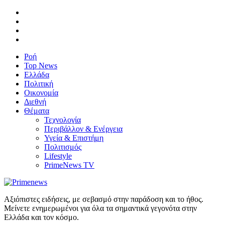
Ροή
Top News
Ελλάδα
Πολιτική
Οικονομία
Διεθνή
Θέματα
Τεχνολογία
Περιβάλλον & Ενέργεια
Υγεία & Επιστήμη
Πολιτισμός
Lifestyle
PrimeNews TV
Αξιόπιστες ειδήσεις, με σεβασμό στην παράδοση και το ήθος.
Μείνετε ενημερωμένοι για όλα τα σημαντικά γεγονότα στην
Ελλάδα και τον κόσμο.