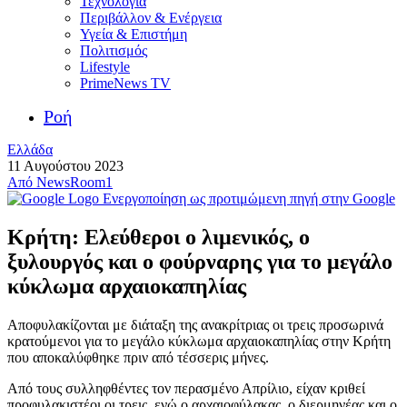
Τεχνολογία
Περιβάλλον & Ενέργεια
Υγεία & Επιστήμη
Πολιτισμός
Lifestyle
PrimeNews TV
Ροή
Ελλάδα
11 Αυγούστου 2023
Από
NewsRoom1
Ενεργοποίηση ως προτιμώμενη πηγή στην Google
Κρήτη: Ελεύθεροι ο λιμενικός, ο
ξυλουργός και ο φούρναρης για το μεγάλο
κύκλωμα αρχαιοκαπηλίας
Αποφυλακίζονται με διάταξη της ανακρίτριας οι τρεις προσωρινά
κρατούμενοι για το μεγάλο κύκλωμα αρχαιοκαπηλίας στην Κρήτη
που αποκαλύφθηκε πριν από τέσσερις μήνες.
Από τους συλληφθέντες τον περασμένο Απρίλιο, είχαν κριθεί
προφυλακιστέοι οι τρεις, ενώ ο αρχαιοφύλακας, ο διερμηνέας και ο