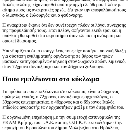
Ιταλός πελάτης, είχαν αφεθεί από την αρχή ελεύθεροι. Πλέον με
αίτημα προς τις ανακριτικές αρχές, ζήτησαν την αποφυλάκισή τους
ο λιμενικός, ο ξυλουργός και ο φούρναρης.
H ανακρίτρια έκρινε ότι δεν συνέτρεχαν πλέον οι λόγοι συνέχισης
της προφυλάκισής τους. Έτσι πλέον, αφήνονται ελεύθεροι και η
υπόθεση θα κριθεί στο ακροατήριο όταν κλείσει η ανάκριση και
οριστεί δικάσιμος.
Υπενθυμίζεται ότι ο εισαγγελέας τους είχε ασκήσει ποινική δίωξη
για σύσταση εγκληματικής οργάνωσης σε βάρος των τριών
βασικών κατηγορουμένων δηλαδή στον 56χρονο πρώην λιμενικό,
στον 72χρονο συνταξιούχο και τον 46χρονο ξυλουργό.
Ποιοι εμπλέκονται στο κύκλωμα
Τα πρόσωπα που εμπλέκονται στο κύκλωμα, είναι ο 56χρονος
πρώην λιμενικός, ο 72χρονος συνταξιούχος αρχαιολόγος, ο
39χρονος επιχειρηματίας, ο 46χρονος και ο 69χρονος Ιταλός
επίδοξος αγοραστής των αρχαιοτήτων μαζί με τον διερμηνέα του.
Η οργανωμένη επιχείρηση με την συμμετοχή αστυνομικών της
ΕΚΑΜ Κρήτης, του Τ.Α.Ε. και της Ο.Π.Κ.Ε. εκτελέστηκε στην
περιοχή του Κρουσώνα του δήμου Μαλεβιζίου στο Ηράκλειο,