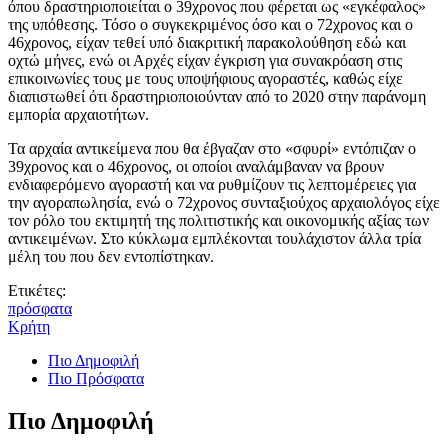
όπου δραστηριοποιείται ο 39χρονος που φέρεται ως «εγκέφαλος»
της υπόθεσης. Τόσο ο συγκεκριμένος όσο και ο 72χρονος και ο
46χρονος, είχαν τεθεί υπό διακριτική παρακολούθηση εδώ και
οχτώ μήνες, ενώ οι Αρχές είχαν έγκριση για συνακρόαση στις
επικοινωνίες τους με τους υποψήφιους αγοραστές, καθώς είχε
διαπιστωθεί ότι δραστηριοποιούνταν από το 2020 στην παράνομη
εμπορία αρχαιοτήτων.
Τα αρχαία αντικείμενα που θα έβγαζαν στο «σφυρί» εντόπιζαν ο
39χρονος και ο 46χρονος, οι οποίοι αναλάμβαναν να βρουν
ενδιαφερόμενο αγοραστή και να ρυθμίζουν τις λεπτομέρειες για
την αγοραπωλησία, ενώ ο 72χρονος συνταξιούχος αρχαιολόγος είχε
τον ρόλο του εκτιμητή της πολιτιστικής και οικονομικής αξίας των
αντικειμένων. Στο κύκλωμα εμπλέκονται τουλάχιστον άλλα τρία
μέλη του που δεν εντοπίστηκαν.
Ετικέτες:
πρόσφατα
Κρήτη
Πιο Δημοφιλή
Πιο Πρόσφατα
Πιο Δημοφιλή