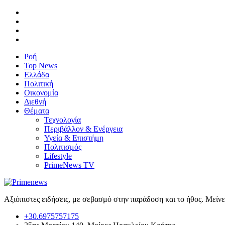
Ροή
Top News
Ελλάδα
Πολιτική
Οικονομία
Διεθνή
Θέματα
Τεχνολογία
Περιβάλλον & Ενέργεια
Υγεία & Επιστήμη
Πολιτισμός
Lifestyle
PrimeNews TV
Αξιόπιστες ειδήσεις, με σεβασμό στην παράδοση και το ήθος. Μείν
+30.6975757175