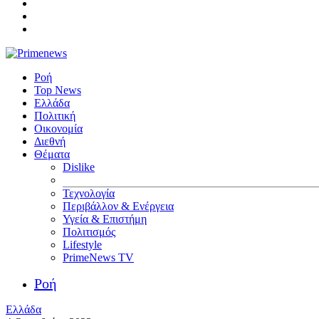
Ροή
Top News
Ελλάδα
Πολιτική
Οικονομία
Διεθνή
Θέματα
Dislike
Τεχνολογία
Περιβάλλον & Ενέργεια
Υγεία & Επιστήμη
Πολιτισμός
Lifestyle
PrimeNews TV
Ροή
Ελλάδα