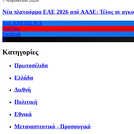
7 Αυγούστου 2026
Νέα πλατφόρμα ΕΑΕ 2026 από ΑΑΔΕ: Τέλος σε αγκυ
Ant1 ΚΡΗΤΗΣ 95.8
YouTube
Facebook
X
Κατηγορίες
Πρωτοσέλιδα
Ελλάδα
Διεθνή
Πολιτική
Εθνικά
Μεταναστευτικό - Προσφυγικό