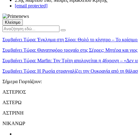
25ης Μαρτίου 140, Μοίρες Ηρακλείου Κρήτης
[email protected]
Κλείσιμο
Συμβαίνει Τώρα:
Έγκλημα στη Σύρο: Θολό το κίνητρο – Το κρίσιμο 
Συμβαίνει Τώρα:
Θανατηφόρο τροχαίο στις Σέρρες: Μητέρα και γιο
Συμβαίνει Τώρα:
Marfin: Την Τρίτη απολογείται η 46χρονη – «Δεν υ
Συμβαίνει Τώρα:
Η Ρωσία στραγγαλίζει την Ουκρανία από τη θάλα
Σήμερα Γιορτάζουν:
ΑΣΤΕΡΙΟΣ
ΑΣΤΕΡΩ
ΑΣΤΡΙΝΗ
ΝΙΚΑΝΩΡ