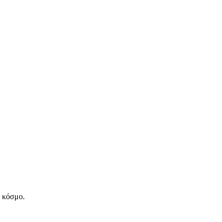
ν κόσμο.