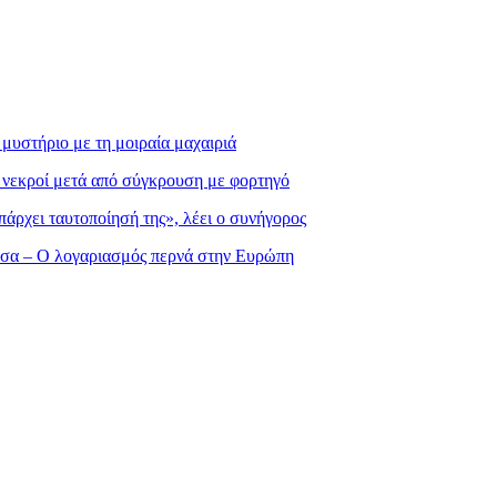
μυστήριο με τη μοιραία μαχαιριά
ς νεκροί μετά από σύγκρουση με φορτηγό
πάρχει ταυτοποίησή της», λέει ο συνήγορος
σσα – Ο λογαριασμός περνά στην Ευρώπη