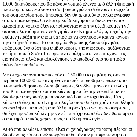
1.000 δικηγόρους που θα κάνουν νομικό έλεγχο από άλλη ψηφιακή
πλατφόρμα και, εφόσον οι συμβολαιογράφοι στέλνουν το αρχείο
του συμβολαίου τους ψηφιακά, δεν θα απαιτούνται άλλα έγγραφα
στα κτηματολόγια. Οι εξωτερικοί δικηγόροι θα διενεργούν τον
απαραίτητο νομικό έλεγχο, παίρνοντας από την εξειδικευμένη γι’
αυτούς πλατφόρμα των εισηγητών στο Κτηματολόγιο, τυχαία, την
επόμενη πράξη την οποία θα πρέπει να αναλύσουν και να κάνουν
την εισήγησή τους. Το υπουργείο Ψηφιακής Διακυβέρνησης
εφάρμοσε ένα σύστημα επιβράβευσης της απόδοσης, αυξάνοντας
το τίμημα από 8 στα 15 ευρώ ανά πράξη ώστε να επιταχύνει τις
εισηγήσεις, αλλά και αξιολόγησης για αποβολή από το μητρώο
όσων δεν αποδίδουν.
Με στόχο να αντιμετωπιστούν οι 150.000 εκκρεμότητες συν οι
περίπου 100.000 που αναμένονται από τα υποθηκοφυλακεία, το
υπουργείο Ψηφιακής Διακυβέρνησης δεν δίνει μόνο σε στελέχη
του Κτηματολογίου και τοπικών υπηρεσιών την ευελιξία με το
δικαίωμα υπογραφής με προσωπικό bonus στοχοθεσίας. Ετσι,
κάποιο στέλεχος του Κτηματολογίου που θα έχει χρόνο και θέληση
να αναλάβει μια πράξη από άλλη περιοχή για να την αποφορτίσει,
θα έχει προσωπικό κίνητρο, ενώ ταυτόχρονα πλέον δεν θα υπάρχει
ο αυστηρά τοπικός χαρακτήρας του Κτηματολογίου.
Αυτό που αλλάζει, επίσης, είναι οι χειρόγραφες παραπομπές και οι
διορθώσεις. Οι συμβολαιογράφοι θα κάνουν μεταφόρτωση του