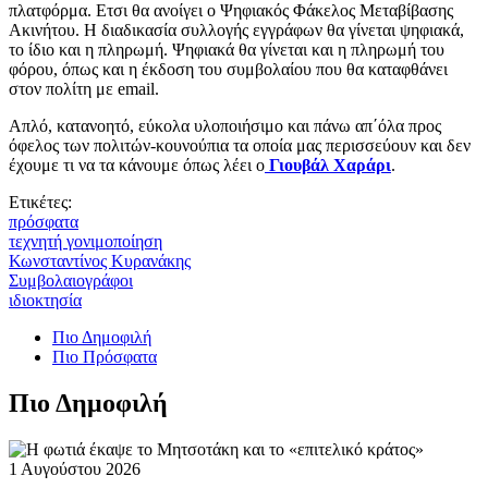
πλατφόρμα. Ετσι θα ανοίγει ο Ψηφιακός Φάκελος Μεταβίβασης
Ακινήτου. Η διαδικασία συλλογής εγγράφων θα γίνεται ψηφιακά,
το ίδιο και η πληρωμή. Ψηφιακά θα γίνεται και η πληρωμή του
φόρου, όπως και η έκδοση του συμβολαίου που θα καταφθάνει
στον πολίτη με email.
Απλό, κατανοητό, εύκολα υλοποιήσιμο και πάνω απ΄όλα προς
όφελος των πολιτών-κουνούπια τα οποία μας περισσεύουν και δεν
έχουμε τι να τα κάνουμε όπως λέει ο
Γιουβάλ Χαράρι
.
Ετικέτες:
πρόσφατα
τεχνητή γονιμοποίηση
Κωνσταντίνος Κυρανάκης
Συμβολαιογράφοι
ιδιοκτησία
Πιο Δημοφιλή
Πιο Πρόσφατα
Πιο Δημοφιλή
1 Αυγούστου 2026