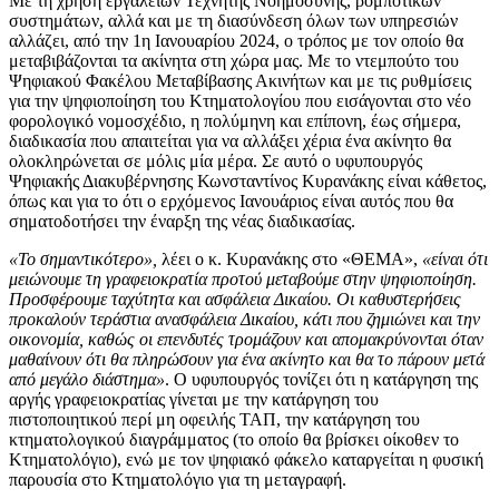
Με τη χρήση εργαλείων Τεχνητής Νοημοσύνης, ρομποτικών
συστημάτων, αλλά και με τη διασύνδεση όλων των υπηρεσιών
αλλάζει, από την 1η Ιανουαρίου 2024, ο τρόπος με τον οποίο θα
μεταβιβάζονται τα ακίνητα στη χώρα μας. Με το ντεμπούτο του
Ψηφιακού Φακέλου Μεταβίβασης Ακινήτων και με τις ρυθμίσεις
για την ψηφιοποίηση του Κτηματολογίου που εισάγονται στο νέο
φορολογικό νομοσχέδιο, η πολύμηνη και επίπονη, έως σήμερα,
διαδικασία που απαιτείται για να αλλάξει χέρια ένα ακίνητο θα
ολοκληρώνεται σε μόλις μία μέρα. Σε αυτό ο υφυπουργός
Ψηφιακής Διακυβέρνησης Κωνσταντίνος Κυρανάκης είναι κάθετος,
όπως και για το ότι ο ερχόμενος Ιανουάριος είναι αυτός που θα
σηματοδοτήσει την έναρξη της νέας διαδικασίας.
«Το σημαντικότερο»,
λέει ο κ. Κυρανάκης στο «ΘΕΜΑ»,
«είναι ότι
μειώνουμε τη γραφειοκρατία προτού μεταβούμε στην ψηφιοποίηση.
Προσφέρουμε ταχύτητα και ασφάλεια Δικαίου. Οι καθυστερήσεις
προκαλούν τεράστια ανασφάλεια Δικαίου, κάτι που ζημιώνει και την
οικονομία, καθώς οι επενδυτές τρομάζουν και απομακρύνονται όταν
μαθαίνουν ότι θα πληρώσουν για ένα ακίνητο και θα το πάρουν μετά
από μεγάλο διάστημα»
. Ο υφυπουργός τονίζει ότι η κατάργηση της
αργής γραφειοκρατίας γίνεται με την κατάργηση του
πιστοποιητικού περί μη οφειλής ΤΑΠ, την κατάργηση του
κτηματολογικού διαγράμματος (το οποίο θα βρίσκει οίκοθεν το
Κτηματολόγιο), ενώ με τον ψηφιακό φάκελο καταργείται η φυσική
παρουσία στο Κτηματολόγιο για τη μεταγραφή.