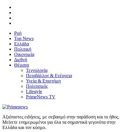
Ροή
Top News
Ελλάδα
Πολιτική
Οικονομία
Διεθνή
Θέματα
Τεχνολογία
Περιβάλλον & Ενέργεια
Υγεία & Επιστήμη
Πολιτισμός
Lifestyle
PrimeNews TV
Αξιόπιστες ειδήσεις, με σεβασμό στην παράδοση και το ήθος.
Μείνετε ενημερωμένοι για όλα τα σημαντικά γεγονότα στην
Ελλάδα και τον κόσμο.