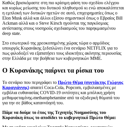
Καθώς βρισκόμαστε στη πιο κρίσιμη φάση του σχεδίου ελέγχου
και κυρίως μείωσης του δυτικού πληθυσμού κι ενώ αποκαλύπτεται
η εμπλοκή των δυτικών ηγετών σε αυτό, επιχειρηματίες όπως ο
Elon Musk αλλά και άλλοι εξίσου σημαντικοί όπως ο Eβραίος Bill
Ackman αλλά και ο Steve Kirsch ηγούνται της παγκόσμιας
αντίστασης στους νοσηρούς σχεδιασμούς του παρηκμασμένου
deep state.
Στο εσωτερικό της χρεοκοπημένης χώρας τώρα ο αρμόδιος
υπουργός Κυρανάκης ξεδιπλώνει ένα σενάριο NETFLIX για το
πως φιλοδοξεί να εξαπατήσει τους ιδιοκτήτες ακίνητης περιουσίας
στην Ελλάδα με την βοήθεια των κυβερνητικών ΜΜΕ.
Ο Κυρανάκης παίρνει τα ρίσκα του
Το σενάριο που περιγράφει το
Πρώτο Θέμα (συντάκτης Γιώργος
Καραγιάννης)
απαιτεί Coca-Cola, Popcorn, εμβολιασμένες με
εμβόλια ευθανασίας COVID-19 οντότητες και μπόλικη χρήση
μεθαμφεταμίνης-methamphetamine από τα οξυδερκή θύματά του
για την σε βάθος καταννόησή του.
Πάμε να δούμε το έπος της Τεχνητής Νοημοσύνης του
Κυρανάκη όπως το αποδίδει το κυβερνητικό Πρώτο Θέμα: