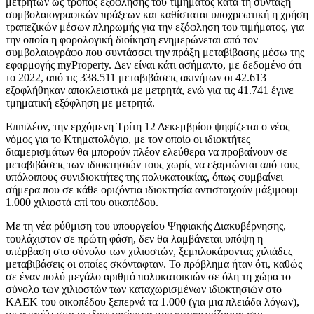
μετρητών ως τρόπος εξόφλησης του τιμήματος κατά τη σύνταξη
συμβολαιογραφικών πράξεων και καθίσταται υποχρεωτική η χρήση
τραπεζικών μέσων πληρωμής για την εξόφληση του τιμήματος, για
την οποία η φορολογική διοίκηση ενημερώνεται από τον
συμβολαιογράφο που συντάσσει την πράξη μεταβίβασης μέσω της
εφαρμογής myProperty. Δεν είναι κάτι ασήμαντο, με δεδομένο ότι
το 2022, από τις 338.511 μεταβιβάσεις ακινήτων οι 42.613
εξοφλήθηκαν αποκλειστικά με μετρητά, ενώ για τις 41.741 έγινε
τμηματική εξόφληση με μετρητά.
Επιπλέον, την ερχόμενη Τρίτη 12 Δεκεμβρίου ψηφίζεται ο νέος
νόμος για το Κτηματολόγιο, με τον οποίο οι ιδιοκτήτες
διαμερισμάτων θα μπορούν πλέον ελεύθερα να προβαίνουν σε
μεταβιβάσεις των ιδιοκτησιών τους χωρίς να εξαρτώνται από τους
υπόλοιπους συνιδιοκτήτες της πολυκατοικίας, όπως συμβαίνει
σήμερα που σε κάθε οριζόντια ιδιοκτησία αντιστοιχούν μάξιμουμ
1.000 χιλιοστά επί του οικοπέδου.
Με τη νέα ρύθμιση του υπουργείου Ψηφιακής Διακυβέρνησης,
τουλάχιστον σε πρώτη φάση, δεν θα λαμβάνεται υπόψη η
υπέρβαση στο σύνολο των χιλιοστών, ξεμπλοκάροντας χιλιάδες
μεταβιβάσεις οι οποίες σκόνταφταν. Το πρόβλημα ήταν ότι, καθώς
σε έναν πολύ μεγάλο αριθμό πολυκατοικιών σε όλη τη χώρα το
σύνολο των χιλιοστών των καταχωρισμένων ιδιοκτησιών στο
ΚΑΕΚ του οικοπέδου ξεπερνά τα 1.000 (για μια πλειάδα λόγων),