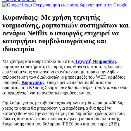
Ενεργοποίηση ως προτιμώμενη πηγή στην Google
Κυρανάκης: Με χρήση τεχνητής
νοημοσύνης, ρομποτικών συστημάτων και
σενάριο Netflix ο υπουργός επιχειρεί να
καταργήσει συμβολαιογράφους και
ιδιοκτησία
Με χάντρες και καθρεφτάκια του στυλ
Τεχνητή Νοημοσύνη
,
ρομποτικά συστήματα, etc, προς τους ιθαγενείς και τους λοιπούς
εμπλεκόμενους στην αγορά ακινήτων και με τυράκι την δήθεν
απλούστευση των διαδικασιών ο μπεσεμεζές του WEF, αρμόδιος
υπουργός
Κυρανάκης
, επειχειρεί να πείσει τα θύματα του
οράματος του Κλάους Σβαμπ
“δεν θα σου ανήκει τίποτε και θα είσαι
ευτυχισμένος”
για το αγαθό των προθέσεών του.
Ομιλούμε για τις μεταβιβάσεις ακινήτων σε μία χώρα με 400 δις
χρέος τα οποία θα μπορούσαν για παράδειγμα ένα πρωί να
κατασχεθούν για την εξυπηρέτηση του δημοσίου χρέους από τους
ιδιώτες δανειστές στους οποίους ανήκει η ιδιοκτησία ολιστικής
διαχείρισης τόσο του δολαρίου (FED) όσο και του ευρώ (BIS).