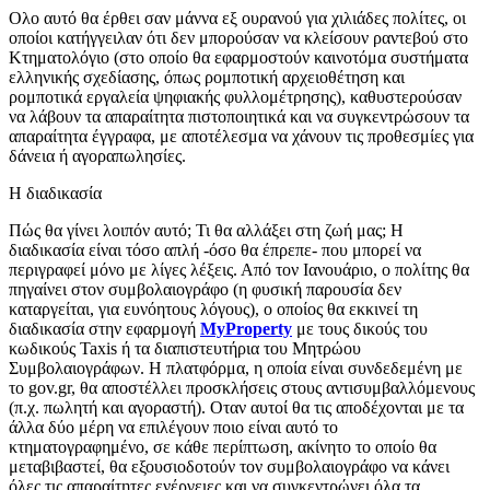
Ολο αυτό θα έρθει σαν μάννα εξ ουρανού για χιλιάδες πολίτες, οι
οποίοι κατήγγειλαν ότι δεν μπορούσαν να κλείσουν ραντεβού στο
Κτηματολόγιο (στο οποίο θα εφαρμοστούν καινοτόμα συστήματα
ελληνικής σχεδίασης, όπως ρομποτική αρχειοθέτηση και
ρομποτικά εργαλεία ψηφιακής φυλλομέτρησης), καθυστερούσαν
να λάβουν τα απαραίτητα πιστοποιητικά και να συγκεντρώσουν τα
απαραίτητα έγγραφα, με αποτέλεσμα να χάνουν τις προθεσμίες για
δάνεια ή αγοραπωλησίες.
Η διαδικασία
Πώς θα γίνει λοιπόν αυτό; Τι θα αλλάξει στη ζωή μας; Η
διαδικασία είναι τόσο απλή -όσο θα έπρεπε- που μπορεί να
περιγραφεί μόνο με λίγες λέξεις. Από τον Ιανουάριο, ο πολίτης θα
πηγαίνει στον συμβολαιογράφο (η φυσική παρουσία δεν
καταργείται, για ευνόητους λόγους), ο οποίος θα εκκινεί τη
διαδικασία στην εφαρμογή
MyProperty
με τους δικούς του
κωδικούς Taxis ή τα διαπιστευτήρια του Μητρώου
Συμβολαιογράφων. Η πλατφόρμα, η οποία είναι συνδεδεμένη με
το gov.gr, θα αποστέλλει προσκλήσεις στους αντισυμβαλλόμενους
(π.χ. πωλητή και αγοραστή). Οταν αυτοί θα τις αποδέχονται με τα
άλλα δύο μέρη να επιλέγουν ποιο είναι αυτό το
κτηματογραφημένο, σε κάθε περίπτωση, ακίνητο το οποίο θα
μεταβιβαστεί, θα εξουσιοδοτούν τον συμβολαιογράφο να κάνει
όλες τις απαραίτητες ενέργειες και να συγκεντρώνει όλα τα