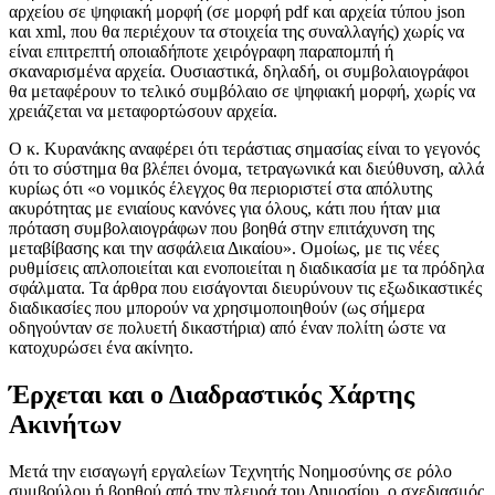
αρχείου σε ψηφιακή μορφή (σε μορφή pdf και αρχεία τύπου json
και xml, που θα περιέχουν τα στοιχεία της συναλλαγής) χωρίς να
είναι επιτρεπτή οποιαδήποτε χειρόγραφη παραπομπή ή
σκαναρισμένα αρχεία. Ουσιαστικά, δηλαδή, οι συμβολαιογράφοι
θα μεταφέρουν το τελικό συμβόλαιο σε ψηφιακή μορφή, χωρίς να
χρειάζεται να μεταφορτώσουν αρχεία.
Ο κ. Κυρανάκης αναφέρει ότι τεράστιας σημασίας είναι το γεγονός
ότι το σύστημα θα βλέπει όνομα, τετραγωνικά και διεύθυνση, αλλά
κυρίως ότι «ο νομικός έλεγχος θα περιοριστεί στα απόλυτης
ακυρότητας με ενιαίους κανόνες για όλους, κάτι που ήταν μια
πρόταση συμβολαιογράφων που βοηθά στην επιτάχυνση της
μεταβίβασης και την ασφάλεια Δικαίου». Ομοίως, με τις νέες
ρυθμίσεις απλοποιείται και ενοποιείται η διαδικασία με τα πρόδηλα
σφάλματα. Τα άρθρα που εισάγονται διευρύνουν τις εξωδικαστικές
διαδικασίες που μπορούν να χρησιμοποιηθούν (ως σήμερα
οδηγούνταν σε πολυετή δικαστήρια) από έναν πολίτη ώστε να
κατοχυρώσει ένα ακίνητο.
Έρχεται και ο Διαδραστικός Χάρτης
Ακινήτων
Μετά την εισαγωγή εργαλείων Τεχνητής Νοημοσύνης σε ρόλο
συμβούλου ή βοηθού από την πλευρά του Δημοσίου, ο σχεδιασμός