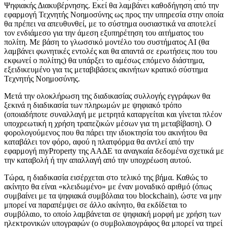
Ψηφιακής Διακυβέρνησης. Εκεί θα λαμβάνει καθοδήγηση από την
εφαρμογή Τεχνητής Νοημοσύνης ως προς την υπηρεσία στην οποία
θα πρέπει να απευθυνθεί, με το σύστημα ουσιαστικά να αποτελεί
τον ενδιάμεσο για την άμεση εξυπηρέτηση του αιτήματος του
πολίτη. Με βάση το γλωσσικό μοντέλο του συστήματος ΑΙ (θα
λαμβάνει φωνητικές εντολές και θα απαντά σε ερωτήσεις που του
εκφωνεί ο πολίτης) θα υπάρξει το αμέσως επόμενο διάστημα,
εξειδικευμένο για τις μεταβιβάσεις ακινήτων κρατικό σύστημα
Τεχνητής Νοημοσύνης.
Μετά την ολοκλήρωση της διαδικασίας συλλογής εγγράφων θα
ξεκινά η διαδικασία των πληρωμών με ψηφιακό τρόπο
(οποιαδήποτε συναλλαγή με μετρητά καταργείται και γίνεται πλέον
υποχρεωτική η χρήση τραπεζικών μέσων για τη μεταβίβαση). Ο
φορολογούμενος που θα πάρει την ιδιοκτησία του ακινήτου θα
καταβάλει τον φόρο, αφού η πλατφόρμα θα αντλεί από την
εφαρμογή myProperty της ΑΑΔΕ τα αναγκαία δεδομένα σχετικά με
την καταβολή ή την απαλλαγή από την υποχρέωση αυτού.
Τώρα, η διαδικασία εισέρχεται στο τελικό της βήμα. Καθώς το
ακίνητο θα είναι «κλειδωμένο» με έναν μοναδικό αριθμό (όπως
συμβαίνει με τα ψηφιακά συμβόλαια του blockchain), ώστε να μην
μπορεί να παραπέμψει σε άλλο ακίνητο, θα εκδίδεται το
συμβόλαιο, το οποίο λαμβάνεται σε ψηφιακή μορφή με χρήση των
ηλεκτρονικών υπογραφών (ο συμβολαιογράφος θα μπορεί να τηρεί