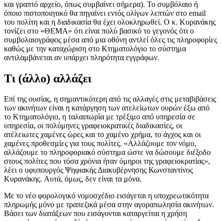
και γραπτό αρχείο, όπως συμβαίνει σήμερα). Το συμβόλαιο ή
όποιο πιστοποιητικό θα πηγαίνει εντός ολίγων λεπτών στο email
του πολίτη και η διαδικασία θα έχει ολοκληρωθεί. Ο κ. Κυρανάκης
τονίζει στο «ΘΕΜΑ» ότι είναι πολύ βασικό το γεγονός ότι ο
συμβολαιογράφος μέσα από μια οθόνη αντλεί όλες τις πληροφορίες
καθώς με την καταχώριση στο Κτηματολόγιο το σύστημα
αντιλαμβάνεται αν υπάρχει πληρότητα εγγράφων.
Τι (άλλο) αλλάζει
Επί της ουσίας, η σημαντικότερη από τις αλλαγές στις μεταβιβάσεις
των ακινήτων είναι η κατάργηση των ατελείωτων ουρών έξω από
το Κτηματολόγιο, η ταλαιπωρία με τρέξιμο από υπηρεσία σε
υπηρεσία, οι πολύμηνες γραφειοκρατικές διαδικασίες, οι
ατέλειωτες χαμένες ώρες και το χαμένο χρήμα, το άγχος και οι
χαμένες προθεσμίες για τους πολίτες. «Αλλάζουμε τον νόμο,
αλλάζουμε το πληροφοριακό σύστημα ώστε να δώσουμε διέξοδο
στους πολίτες που τόσα χρόνια ήταν όμηροι της γραφειοκρατίας»,
λέει ο υφυπουργός Ψηφιακής Διακυβέρνησης Κωνσταντίνος
Κυρανάκης. Aυτά, όμως, δεν είναι τα μόνα.
Με το νέο φορολογικό νομοσχέδιο εισάγεται η υποχρεωτικότητα
πληρωμής μόνο με τραπεζικά μέσα στην αγοραπωλησία ακινήτων.
Βάσει των διατάξεων που εισάγονται καταργείται η χρήση