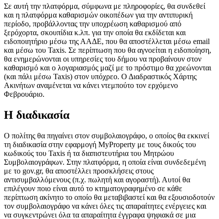
Σε αυτή την πλατφόρμα, σύμφωνα με πληροφορίες, θα συνδεθεί
και η πλατφόρμα καθαρισμών οικοπέδων για την αντιπυρική
περίοδο, προβάλλοντας την υποχρέωση καθαρισμού από
ξερόχορτα, σκουπίδια κ.λπ. για την οποία θα εκδίδεται και
ειδοποιητήριο μέσω της ΑΑΔΕ, που θα αποστέλλεται μέσω email
και μέσω του Taxis. Σε περίπτωση που θα αγνοείται η ειδοποίηση,
θα ενημερώνονται οι υπηρεσίες του δήμου να προβαίνουν στον
καθαρισμό και ο λογαριασμός μαζί με το πρόστιμο θα χρεώνονται
(και πάλι μέσω Taxis) στον υπόχρεο. Ο Διαδραστικός Χάρτης
Ακινήτων αναμένεται να κάνει ντεμπούτο τον ερχόμενο
Φεβρουάριο.
Η διαδικασία
Ο πολίτης θα πηγαίνει στον συμβολαιογράφο, ο οποίος θα εκκινεί
τη διαδικασία στην εφαρμογή MyProperty με τους δικούς του
κωδικούς του Taxis ή τα διαπιστευτήρια του Μητρώου
Συμβολαιογράφων. Στην πλατφόρμα, η οποία είναι συνδεδεμένη
με το gov.gr, θα αποστέλλει προσκλήσεις στους
αντισυμβαλλόμενους (π.χ. πωλητή και αγοραστή). Αυτοί θα
επιλέγουν ποιο είναι αυτό το κτηματογραφημένο σε κάθε
περίπτωση ακίνητο το οποίο θα μεταβιβαστεί και θα εξουσιοδοτούν
τον συμβολαιογράφο να κάνει όλες τις απαραίτητες ενέργειες και
να συγκεντρώνει όλα τα απαραίτητα έγγραφα ψηφιακά σε μια