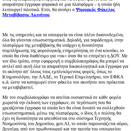
απαραίτητα έγγραφα ψηφιακά σε μια πλατφόρμα – η οποία ήδη
λειτουργεί πιλοτικά. Ετσι, θα ανοίγει ο
Ψηφιακός Φάκελος
Μεταβίβασης Ακινήτου
.
Με τις υπηρεσίες και τα υπουργεία να είναι πλέον διασυνδεμένα,
όλα θα γίνονται εσωσυστηματικά. Δηλαδή, για παράδειγμα, στην
πλατφόρμα της μεταβίβασης θα υπάρχει η δυνατότητα
συμπλήρωσης της φορολογικής ενημερότητας σε ένα κουτάκι, το
οποίο θα είναι διαθέσιμο για «τικ» όταν θα το επιτρέπει η ΔΟΥ. Με
τον ίδιο τρόπο, στην εφαρμογή ο συμβολαιογράφος θα μπορεί να
αντλεί από αυτή όλα τα απαραίτητα δικαιολογητικά και έγγραφα για
το ακίνητο απ’ όλους τους εμπλεκόμενους φορείς, όπως το
Κτηματολόγιο, την ΑΑΔΕ, το Τεχνικό Επιμελητήριο, τον ΕΦΚΑ
κ.ά. ώστε να καταχωρεί στον φάκελο του ακινήτου που πρόκειται
να μεταβιβαστεί.
Με τον συμβολαιογράφο να αιτείται ουσιαστικά σε κάθε φορέα
χωριστά την έκδοση των εγγράφων, σε περίπτωση που θα
χρειάζονται έγγραφα τα οποία δεν θα είναι δυνατό να συλλεχθούν
εσωσυστηματικά, μέσω της πλατφόρμας, ο ίδιος ή ο πολίτης θα
έχει τη δυνατότητα να απευθύνεται στο σύστημα Τεχνητής
Νοημοσύνης του Δημοσίου, gov.AI, το οποίο παρουσιάζεται αύριο,
Δευτέρα, από τον πρωθυπουργό και την ηγεσία του υπουργείου