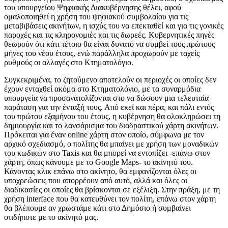
του υπουργείου Ψηφιακής Διακυβέρνησης θέλει, αφού
ομαλοποιηθεί η χρήση του ψηφιακού συμβολαίου για τις
μεταβιβάσεις ακινήτων, η ισχύς του να επεκταθεί και για τις γονικές
παροχές και τις κληρονομιές και τις δωρεές. Κυβερνητικές πηγές
θεωρούν ότι κάτι τέτοιο θα είναι δυνατό να συμβεί τους πρώτους
μήνες του νέου έτους, ενώ παράλληλα προχωρούν με ταχείς
ρυθμούς οι αλλαγές στο Κτηματολόγιο.
Συγκεκριμένα, το ζητούμενο αποτελούν οι περιοχές οι οποίες δεν
έχουν ενταχθεί ακόμα στο Κτηματολόγιο, με τα συναρμόδια
υπουργεία να προσανατολίζονται στο να δώσουν μια τελευταία
παράταση για την ένταξή τους. Από εκεί και πέρα, και πάλι εντός
του πρώτου εξαμήνου του έτους, η κυβέρνηση θα ολοκληρώσει τη
δημιουργία και το λανσάρισμα του διαδραστικού χάρτη ακινήτων.
Πρόκειται για έναν online χάρτη στον οποίο, σύμφωνα με τον
αρχικό σχεδιασμό, ο πολίτης θα μπαίνει με χρήση των μοναδικών
του κωδικών στο Taxis και θα μπορεί να εντοπίζει -επάνω στον
χάρτη, όπως κάνουμε με το Google Maps- το ακίνητό του.
Κάνοντας κλικ επάνω στο ακίνητο, θα εμφανίζονται όλες οι
υποχρεώσεις που απορρέουν από αυτό, αλλά και όλες οι
διαδικασίες οι οποίες θα βρίσκονται σε εξέλιξη. Στην πράξη, με τη
χρήση interface που θα κατευθύνει τον πολίτη, επάνω στον χάρτη
θα βλέπουμε αν χρωστάμε κάτι στο Δημόσιο ή συμβαίνει
οτιδήποτε με το ακίνητό μας.