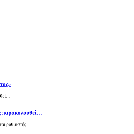
άτος»
ός παρακολουθεί…