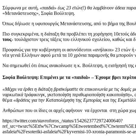
Σύμφωνα με αυτή,
«παιδιά» έως 23 ετών(!) θα λαμβάνουν άδεια παρ
«Μετανάστευσης», Σοφία Βούλτεψη.
Όπως δήλωσε η υφυπουργός Μετανάστευσης, από το βήμα της Βουλής,
Πιο συγκεκριμένα, η διάταξη θα προβλέπει τη χορήγηση 10ετούς ά
τους-
τουλάχιστον τρεις τάξεις του ελληνικού σχολείου, καθώς και 
Προφανώς για την κυβέρνηση οι ασυνόδευτοι
«ανήλικοι»
23 ετών ή 
νέα γενιά Ελλήνων αφού μετά τα 10 χρόνια παραμονής θα μπορούν 
Να σημειωθεί ότι όπως ανακοίνωσε η κ. Βούλτεψη, η εισήγησή της
Σοφία Βούλτεψη: Επιμένει με τα «παιδιά» – Έχουμε βρει περίπ
«Μέχρι να έρθει η διάταξη βρισκόμαστε σε επικοινωνία με τις δομές μ
ναρκωτικά τράφικινγκ, γκετοποίηση περιθωριοποίηση κακοποίηση»
,
θέμα
«δράσεις για την Καταπολέμηση της Εμπορίας και της Εκμετά
Ανθρώπων που οι ίδιες οι αρχές αφήνουν να έρχονται στη χώρα χωρ
https://twitter.com/stavroforos_/status/1542623772972400640?
ref_src=twsrc%5Etfw%7Ctwcamp%5Etweetembed%7Ctwterm%5E
asfaleia%2Fesoteriki-asfaleia%2Fkyvernisi-10-xronia-paramonis-se-as