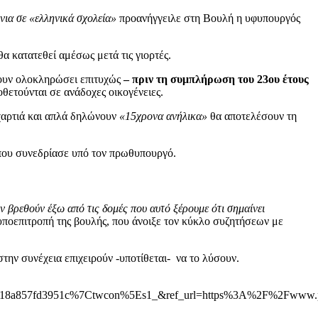
ια σε «ελληνικά σχολεία»
προανήγγειλε στη Βουλή η υφυπουργός
α κατατεθεί αμέσως μετά τις γιορτές.
χουν ολοκληρώσει επιτυχώς
– πριν τη συμπλήρωση του 23ου έτους
θετούνται σε ανάδοχες οικογένειες.
 χαρτιά και απλά δηλώνουν
«15χρονα ανήλικα»
θα αποτελέσουν τη
 που συνεδρίασε υπό τον πρωθυπουργό.
ην βρεθούν έξω από τις δομές που αυτό ξέρουμε ότι σημαίνει
υποεπιτροπή της βουλής, που άνοιξε τον κύκλο συζητήσεων με
ην συνέχεια επιχειρούν -υποτίθεται- να το λύσουν.
d18a857fd3951c%7Ctwcon%5Es1_&ref_url=https%3A%2F%2Fwww.