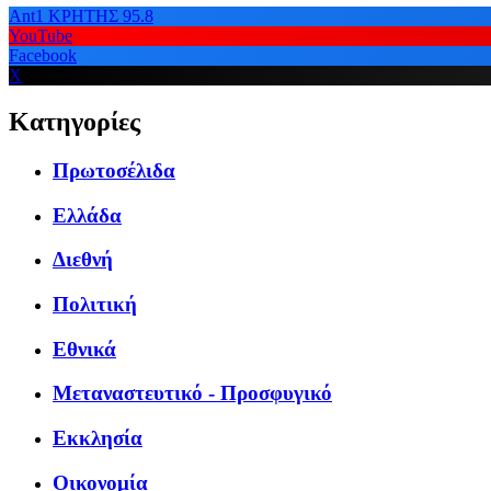
Ant1 ΚΡΗΤΗΣ 95.8
YouTube
Facebook
X
Κατηγορίες
Πρωτοσέλιδα
Ελλάδα
Διεθνή
Πολιτική
Εθνικά
Μεταναστευτικό - Προσφυγικό
Εκκλησία
Οικονομία