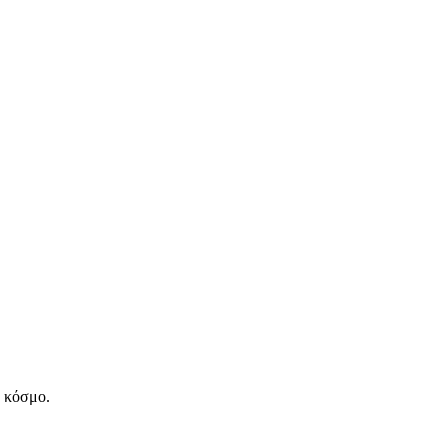
ν κόσμο.