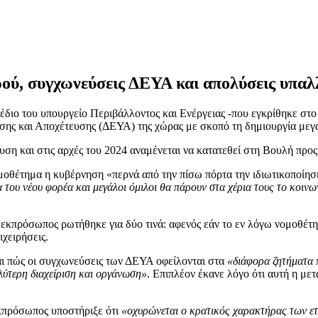
ερού, συγχωνεύσεις ΔΕΥΑ και απολύσεις υπα
χέδιο του υπουργείο Περιβάλλοντος και Ενέργειας -που εγκρίθηκε στ
ης και Αποχέτευσης (ΔΕΥΑ) της χώρας με σκοπό τη δημιουργία μεγα
υση και στις αρχές του 2024 αναμένεται να κατατεθεί στη Βουλή προ
μοθέτημα η κυβέρνηση «περνά από την πίσω πόρτα την ιδιωτικοποίηση
 του νέου φορέα και μεγάλοι όμιλοι θα πάρουν στα χέρια τους το κοιν
κπρόσωπος ρωτήθηκε για δύο τινά: αφενός εάν το εν λόγω νομοθέτημ
ιχειρήσεις.
αι πώς οι συγχωνεύσεις των ΔΕΥΑ οφείλονται στα
«διάφορα ζητήματα π
αλύτερη διαχείριση και οργάνωση»
. Επιπλέον έκανε λόγο ότι αυτή η με
εκπρόσωπος υποστήριξε ότι
«οχυρώνεται ο κρατικός χαρακτήρας των ε