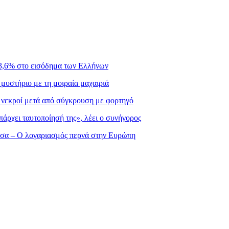
3,6% στο εισόδημα των Ελλήνων
μυστήριο με τη μοιραία μαχαιριά
ς νεκροί μετά από σύγκρουση με φορτηγό
πάρχει ταυτοποίησή της», λέει ο συνήγορος
σσα – Ο λογαριασμός περνά στην Ευρώπη