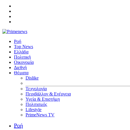
Ροή
Top News
Ελλάδα
Πολιτική
Οικονομία
Διεθνή
Θέματα
Dislike
Τεχνολογία
Περιβάλλον & Ενέργεια
Υγεία & Επιστήμη
Πολιτισμός
Lifestyle
PrimeNews TV
Ροή