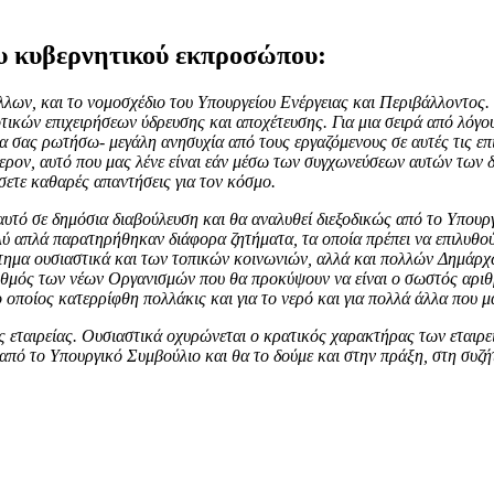
ου κυβερνητικού εκπροσώπου:
λων, και το νομοσχέδιο του Υπουργείου Ενέργειας και Περιβάλλοντος.
κών επιχειρήσεων ύδρευσης και αποχέτευσης. Για μια σειρά από λόγους, 
α σας ρωτήσω- μεγάλη ανησυχία από τους εργαζόμενους σε αυτές τις επι
τερον, αυτό που μας λένε είναι εάν μέσω των συγχωνεύσεων αυτών των δ
σετε καθαρές απαντήσεις για τον κόσμο.
υτό σε δημόσια διαβούλευση και θα αναλυθεί διεξοδικώς από το Υπουργείο
ολύ απλά παρατηρήθηκαν διάφορα ζητήματα, τα οποία πρέπει να επιλυθού
αίτημα ουσιαστικά και των τοπικών κοινωνιών, αλλά και πολλών Δημάρχω
ιθμός των νέων Οργανισμών που θα προκύψουν να είναι ο σωστός αριθμ
 οποίος κατερρίφθη πολλάκις και για το νερό και για πολλά άλλα που μα
ας εταιρείας. Ουσιαστικά οχυρώνεται ο κρατικός χαρακτήρας των εταιρει
από το Υπουργικό Συμβούλιο και θα το δούμε και στην πράξη, στη συζή