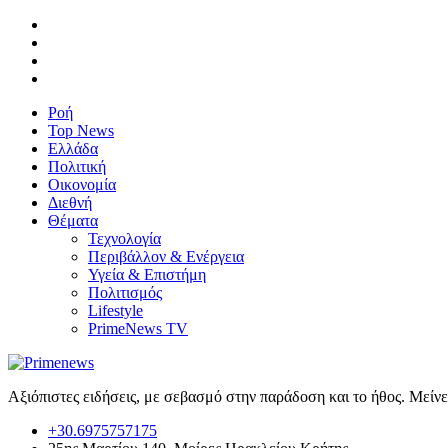
Ροή
Top News
Ελλάδα
Πολιτική
Οικονομία
Διεθνή
Θέματα
Τεχνολογία
Περιβάλλον & Ενέργεια
Υγεία & Επιστήμη
Πολιτισμός
Lifestyle
PrimeNews TV
Αξιόπιστες ειδήσεις, με σεβασμό στην παράδοση και το ήθος. Μείν
+30.6975757175