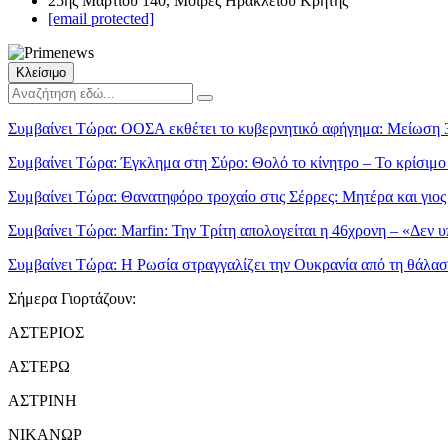
25ης Μαρτίου 140, Μοίρες Ηρακλείου Κρήτης
[email protected]
Κλείσιμο
Συμβαίνει Τώρα:
ΟΟΣΑ εκθέτει το κυβερνητικό αφήγημα: Μείωση 
Συμβαίνει Τώρα:
Έγκλημα στη Σύρο: Θολό το κίνητρο – Το κρίσιμο 
Συμβαίνει Τώρα:
Θανατηφόρο τροχαίο στις Σέρρες: Μητέρα και γιο
Συμβαίνει Τώρα:
Marfin: Την Τρίτη απολογείται η 46χρονη – «Δεν υ
Συμβαίνει Τώρα:
Η Ρωσία στραγγαλίζει την Ουκρανία από τη θάλα
Σήμερα Γιορτάζουν:
ΑΣΤΕΡΙΟΣ
ΑΣΤΕΡΩ
ΑΣΤΡΙΝΗ
ΝΙΚΑΝΩΡ