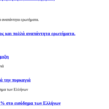
τος και πολλά αναπάντητα ερωτήματα.
μιξη
τά την πυρκαγιά
6% στο εισόδημα των Ελλήνων