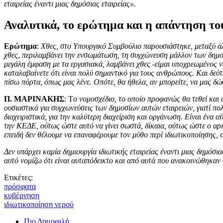
εταιρείας έναντι μιας δημόσιας εταιρείας».
Αναλυτικά, το ερώτημα και η απάντηση τ
Ερώτημα
:
Χθες, στο Υπουργικό Συμβούλιο παρουσιάστηκε, μεταξύ άλ
χθες, περιλαμβάνει την ενσωμάτωση, τη συγχώνευση μάλλον των δημοτι
μεγάλη έμφαση με τα εργασιακά, λαμβάνει χθες -είμαι υποχρεωμένος ν
καταλαβαίνετε ότι είναι πολύ σημαντικό για τους ανθρώπους. Και δεύ
πίσω πόρτα, όπως μας λένε. Οπότε, θα ήθελα, αν μπορείτε, να μας δώ
Π.
ΜΑΡΙΝΑΚΗΣ
: Τ
ο νομοσχέδιο, το οποίο προφανώς θα τεθεί και α
ουσιαστικά για συγχωνεύσεις των δημοσίων αυτών εταιρειών, γιατί π
διαχειριστικά, για την καλύτερη διαχείριση και οργάνωση. Είναι ένα 
την ΚΕΔΕ, ούτως ώστε αυτό να γίνει σωστά, δίκαια, ούτως ώστε ο αρ
επειδή δεν θέλουμε να επαναφέρουμε τον μύθο περί ιδιωτικοποίησης, ο
Δεν υπάρχει καμία δημιουργία ιδιωτικής εταιρείας έναντι μιας δημόσι
αυτό νομίζω ότι είναι αυταπόδεικτο και από αυτά που ανακοινώθηκαν 
Ετικέτες:
πρόσφατα
κυβέρνηση
ιδιωτικοποίηση νερού
Πιο Δημοφιλή