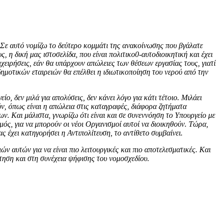
 Σε αυτό νομίζω το δεύτερο κομμάτι της ανακοίνωσης που βγάλατε
η δική μας ιστοσελίδα, που είναι πολιτικο0-αυτοδιοικητική και έχει
χειρήσεις, εάν θα υπάρχουν απώλειες των θέσεων εργασίας τους, γιατί
ημοτικών εταιρειών θα επέλθει η ιδιωτικοποίηση του νερού από την
, δεν μιλά για απολύσεις, δεν κάνει λόγο για κάτι τέτοιο. Μιλάει
ν, όπως είναι η απώλεια στις καταγραφές, διάφορα ζητήματα
ν. Και μάλιστα, γνωρίζω ότι είναι και σε συνεννόηση το Υπουργείο με
ός, για να μπορούν οι νέοι Οργανισμοί αυτοί να διοικηθούν. Τώρα,
ς έχει κατηγορήσει η Αντιπολίτευση, το αντίθετο συμβαίνει.
ών αυτών για να είναι πιο λειτουργικές και πιο αποτελεσματικές. Και
τηση και στη συνέχεια ψήφισης του νομοσχεδίου.