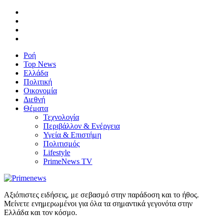
Ροή
Top News
Ελλάδα
Πολιτική
Οικονομία
Διεθνή
Θέματα
Τεχνολογία
Περιβάλλον & Ενέργεια
Υγεία & Επιστήμη
Πολιτισμός
Lifestyle
PrimeNews TV
Αξιόπιστες ειδήσεις, με σεβασμό στην παράδοση και το ήθος.
Μείνετε ενημερωμένοι για όλα τα σημαντικά γεγονότα στην
Ελλάδα και τον κόσμο.