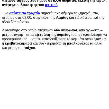
«Ήμουν τυχερός που ήμουν σε άλλο δωμάτιο, εκείνη την ώρα»,
ανέφερε ο ιδιοκτήτης του
σπιτιού
.
Ένα
απίστευτο τροχαίο
σημειώθηκε σήμερα τα ξημερώματα,
περίπου στις 03:00, στην πόλη της
Λαμίας
και ειδικότερα, επί της
οδού Ναυπάκτου.
Αυτοκίνητο στο οποίο επέβαιναν
δύο άνθρωποι
, από άγνωστη –
μέχρι στιγμής– αιτία
εξετράπη
της
πορείας
του, με αποτέλεσμα να
προσκρούσει σε… σπίτι, κατεδαφίζοντας το κομμάτι όπου ήταν και
η
κρεβατοκάμαρα
και συγκεκριμένα, τη
μπαλκονόπορτα
αλλά
και μέρος του
τοίχου
.