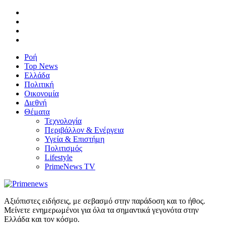
Ροή
Top News
Ελλάδα
Πολιτική
Οικονομία
Διεθνή
Θέματα
Τεχνολογία
Περιβάλλον & Ενέργεια
Υγεία & Επιστήμη
Πολιτισμός
Lifestyle
PrimeNews TV
Αξιόπιστες ειδήσεις, με σεβασμό στην παράδοση και το ήθος.
Μείνετε ενημερωμένοι για όλα τα σημαντικά γεγονότα στην
Ελλάδα και τον κόσμο.