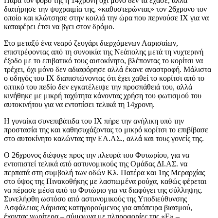
Παρά τον φόβο της η 14χρονη όχι μόνο δεν τα έχασε, αλλά
διατήρησε την ψυχραιμία της, «καθυστερώντας» τον 26χρονο τον
οποίο και κλώτσησε στην κοιλιά την ώρα που περνούσε ΙΧ για να
καταφέρει έτσι να βγει στον δρόμο.
Στο μεταξύ ένα νεαρό ζευγάρι διερχόμενων Λαρισαίων,
επιστρέφοντας από τη συνοικία της Νεάπολης μετά τη νυχτερινή
έξοδο με το επιβατικό τους αυτοκίνητο, βλέποντας το κορίτσι να
τρέχει, όχι μόνο δεν αδιαφόρησε αλλά έκανε αναστροφή. Μάλιστα
ο οδηγός του ΙΧ διαπιστώνοντας ότι έχει χαθεί το κορίτσι από το
οπτικό του πεδίο δεν εγκατέλειψε την προσπάθειά του, αλλά
κινήθηκε με μικρή ταχύτητα κάνοντας χρήση του φωτισμού του
αυτοκινήτου για να εντοπίσει τελικά τη 14χρονη.
Η γυναίκα συνεπιβάτιδα του ΙΧ πήρε την ανήλικη υπό την
προστασία της και καθησυχάζοντας το μικρό κορίτσι το επιβίβασε
στο αυτοκίνητο καλώντας την ΕΛ.ΑΣ., αλλά και τους γονείς της.
Ο 26χρονος διέφυγε προς την πλευρά του Φυτωρίου, για να
εντοπιστεί τελικά από αστυνομικούς της Ομάδας ΔΙ.ΑΣ. να
περπατά στη συμβολή των οδών Κλ. Πατέρα και 1ης Μεραρχίας
στο ύψος της Πινακοθήκης με λασπωμένα ρούχα, καθώς φέρεται
να πέρασε μέσα από το Φυτώριο για να διαφύγει της σύλληψης.
Συνελήφθη ωστόσο από αστυνομικούς της Υποδιεύθυνσης
Ασφάλειας Λάρισας κατηγορούμενος για απόπειρα βιασμού,
έχοντας νωρίτερα – σύμφωνα με πληροφορίες της «Ε» –