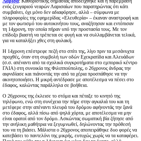
Λάρισα
: Καθοριστικής σημασίας αποδείχθηκε και η παρέμβαση
ενός ζευγαριού νεαρών Λαρισαίων που παρατηρώντας ότι κάτι
συμβαίνει, όχι μόνο δεν αδιαφόρησε, αλλά – σύμφωνα με
πληροφορίες της εφημερίδας «Ελευθερία» – έκαναν αναστροφή και
με τον φωτισμό του αυτοκινήτου τους, αναζήτησαν και εντόπισαν
τη 14χρονη, την οποία πήραν υπό την προστασία τους. Με τον
επίδοξο βιαστή να τρέπεται σε φυγή και να συλλαμβάνεται τελικά,
για να καταλήξει χθες στη φυλακή.
Η 14χρονη επέστρεφε πεζή στο σπίτι της, λίγο πριν τα μεσάνυχτα
προχθές, όταν στη συμβολή των οδών Εχεκρατίδα και Αλευάδων
(σ.σ. απέναντι από τα σχολικά συγκροτήματα στο εμπορικό κέντρο
ΓΑΙΑ) στη συνοικία της Φιλιππούπολης, ο 26χρονος άνδρας την
αιφνιδίασε και πιάνοντάς την από τα χέρια προσπάθησε να την
ακινητοποιήσει. Η μικρή αντέδρασε με αποτέλεσμα να πέσει στο
έδαφος, καλώντας παράλληλα σε βοήθεια.
Ο 26χρονος της έκλεισε το στόμα και πέταξε το κινητό της
τηλέφωνο, ενώ στη συνέχεια την πήρε στην αγκαλιά του και τη
μετέφερε στην απέναντι πλευρά του δρόμου αφήνοντάς την ξανά
στο έδαφος, αλλά πίσω από ψηλά χόρτα, με αποτέλεσμα να μην
είναι ορατοί από τον δρόμο. Ασκώντας σωματική βία ζήτησε από
την ανήλικη μαθήτρια να ξεγυμνωθεί, δηλώνοντας την πρόθεσή
του να τη βιάσει. Μάλιστα ο 26χρονος αποπειράθηκε δυο φορές να
κατεβάσει το παντελόνι της μικρής, ευτυχώς χωρίς να τα καταφέρει.