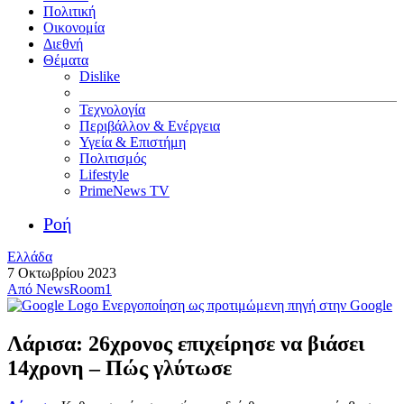
Πολιτική
Οικονομία
Διεθνή
Θέματα
Dislike
Τεχνολογία
Περιβάλλον & Ενέργεια
Υγεία & Επιστήμη
Πολιτισμός
Lifestyle
PrimeNews TV
Ροή
Ελλάδα
7 Οκτωβρίου 2023
Από
NewsRoom1
Ενεργοποίηση ως προτιμώμενη πηγή στην Google
Λάρισα: 26χρονος επιχείρησε να βιάσει
14χρονη – Πώς γλύτωσε