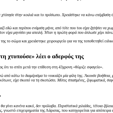
 χτύπησε στην κοιλιά και το πρόσωπο. Χρειάστηκε να κάνω επέμβαση
ζί εδώ και περίπου ενάμιση μήνα, από τότε που του είχα ζητήσει να χω
τον είχα μηνύσει για απειλή. Ήταν η πρώτη φορά που άπλωσε χέρι πά
της το σώμα και χρειάστηκε χειρουργείο για να της τοποθετηθεί ειδ
τη χτυπούσε» λέει ο αδερφός της
ς ότι το σπίτι μετά την επίθεση στη 43χρονη «θύμιζε σφαγείο».
ώ από κάτω το διαμέρισμα το νοικιάζει μία φίλη της. Άκουσε βοήθεια, μ
σκότωνε, είχε σκοπό να τη σκοτώσει. Μύτες σπασμένες, ζυγωματικά, σαγ
»
θα γίνει κανένα κακό, δεν πρόλαβα. Περιστατικά χιλιάδες, τέτοια ζήλεια,
ς, γνωστό επιχειρηματία της Λάρισας, που κατηγορείται για απόπειρα