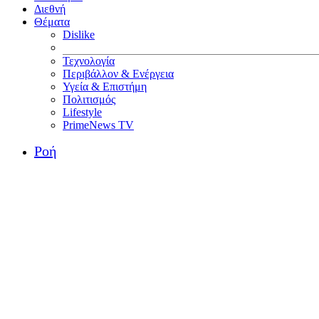
Διεθνή
Θέματα
Dislike
Τεχνολογία
Περιβάλλον & Ενέργεια
Υγεία & Επιστήμη
Πολιτισμός
Lifestyle
PrimeNews TV
Ροή