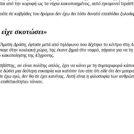
είσαι από την κορυφή ως τα νύχια κακοποιημένος, αυτό εγκυμονεί τεράσ
, ούτε σε καβγάδες του δρόμου δεν έχω δει τόσο δυνατό επεισόδιο ξυλοδ
 είχε σκοτώσει»
 Άμεση Δράση, έφτασε μετά από τηλέφωνο που δέχτηκε το κέντρο στη Λάρ
ύπαγε στην κοιλιακή χώρα, της έκανε ζημιά στο νεφρό, πήγαινε για να τ
 κακοποίησης της 43χρονης.
ροσβέστης, αν είναι πολίτης απλός, έχει να κάνει με τη συμπεριφορά κάπ
ε δώσει μια δεύτερη ευκαιρία και κατόπιν του είπε ότι είδε ότι δεν μπο
σε έχω εγώ, δεν θα σε έχει κανένας. Αυτή είναι η φιλοσοφία των ανθρώπων
 επιθετικότητα»
τόνισε.