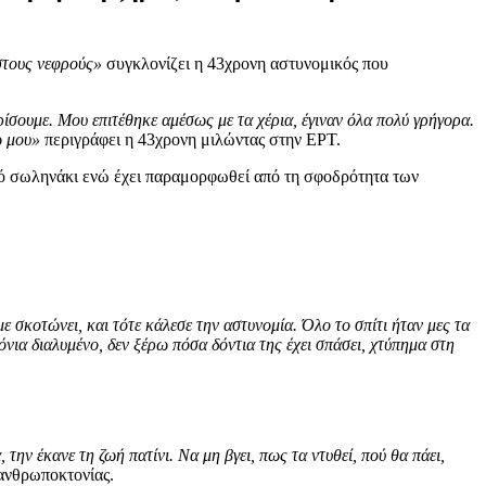
 στους νεφρούς»
συγκλονίζει η 43χρονη αστυνομικός που
ρίσουμε. Μου επιτέθηκε αμέσως με τα χέρια, έγιναν όλα πολύ γρήγορα.
νω μου»
περιγράφει η 43χρονη μιλώντας στην ΕΡΤ.
ικό σωληνάκι ενώ έχει παραμορφωθεί από τη σφοδρότητα των
ε σκοτώνει, και τότε κάλεσε την αστυνομία. Όλο το σπίτι ήταν μες τα
όνια διαλυμένο, δεν ξέρω πόσα δόντια της έχει σπάσει, χτύπημα στη
 την έκανε τη ζωή πατίνι. Να μη βγει, πως τα ντυθεί, πού θα πάει,
 ανθρωποκτονίας.