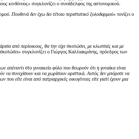
τιους κινδύνους»
συγκλονίζει ο συνάδελφος της αστυνομικού.
αρμού. Πουθενά δεν έχω δει τέτοιο περιστατικό ξυλοδαρμού»
τονίζει ο
ισα από περίοικους, θα την είχε σκοτώσει, με κλωτσιές και με
η σκοτώσει»
συγκλονίζει ο Γιώργος Καλλιακμάνης, πρόεδρος των
οιων απέναντι στο γυναικείο φύλο που θεωρούν ότι η γυναίκα είναι
ρούν να συνεχίσουν και να χωρίσουν οριστικά. Αυτός δεν μπόρεσε να
 που είτε είναι από πατριαρχικές οικογένειες είτε γιατί έχουν μια