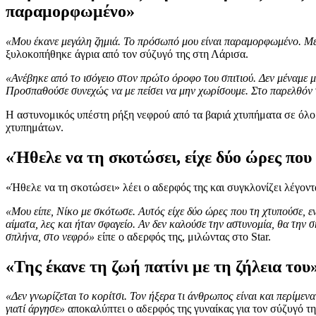
παραμορφωμένο»
«Μου έκανε μεγάλη ζημιά. Το πρόσωπό μου είναι παραμορφωμένο. Με
ξυλοκοπήθηκε άγρια από τον σύζυγό της στη Λάρισα.
«Ανέβηκε από το ισόγειο στον πρώτο όροφο του σπιτιού. Δεν μέναμε μα
Προσπαθούσε συνεχώς να με πείσει να μην χωρίσουμε. Στο παρελθόν 
Η αστυνομικός υπέστη ρήξη νεφρού από τα βαριά χτυπήματα σε όλο 
χτυπημάτων.
«Ήθελε να τη σκοτώσει, είχε δύο ώρες που 
«Ήθελε να τη σκοτώσει» λέει ο αδερφός της και συγκλονίζει λέγοντα
«Μου είπε, Νίκο με σκότωσε. Αυτός είχε δύο ώρες που τη χτυπούσε, εν
αίματα, λες και ήταν σφαγείο. Αν δεν καλούσε την αστυνομία, θα την 
σπλήνα, στο νεφρό»
είπε ο αδερφός της, μιλώντας στο Star.
«Της έκανε τη ζωή πατίνι με τη ζήλεια του
«Δεν γνωρίζεται το κορίτσι. Τον ήξερα τι άνθρωπος είναι και περίμενα 
γιατί άργησε»
αποκαλύπτει ο αδερφός της γυναίκας για τον σύζυγό τη