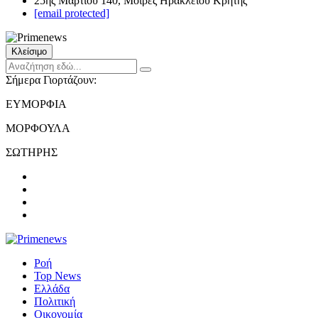
25ης Μαρτίου 140, Μοίρες Ηρακλείου Κρήτης
[email protected]
Κλείσιμο
Σήμερα Γιορτάζουν:
ΕΥΜΟΡΦΙΑ
ΜΟΡΦΟΥΛΑ
ΣΩΤΗΡΗΣ
Ροή
Top News
Ελλάδα
Πολιτική
Οικονομία