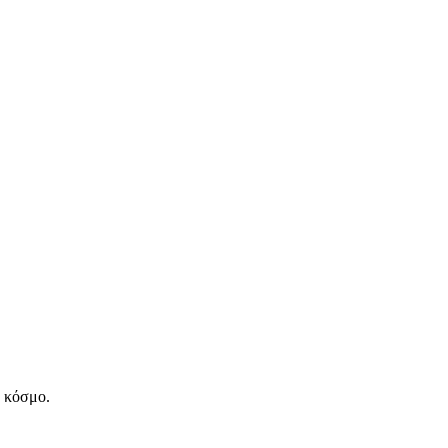
ν κόσμο.