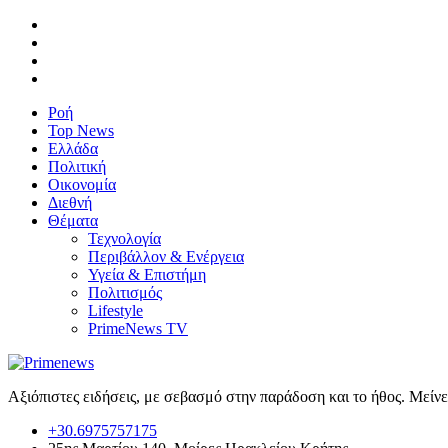
Ροή
Top News
Ελλάδα
Πολιτική
Οικονομία
Διεθνή
Θέματα
Τεχνολογία
Περιβάλλον & Ενέργεια
Υγεία & Επιστήμη
Πολιτισμός
Lifestyle
PrimeNews TV
Αξιόπιστες ειδήσεις, με σεβασμό στην παράδοση και το ήθος. Μείν
+30.6975757175