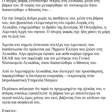
Ο άτυχος ψαράς εντοπίστηκε νεκρός στη Λευκάδα, μέσα στη
βάρκα του. Η σορός του μεταφέρθηκε σε νοσοκομείο όπου
διαπιστώθηκε ο θάνατός του…
Για την ύπαρξη άνδρα χωρίς τις αισθήσεις του, μέσα στη βάρκα
του, που βρισκόταν ελλιμενισμένη στο λιμάνι Λυγιάς στη
Λευκάδα, ενημερώθηκε το βράδυ της Δευτέρας 30 Οκτωβρίου, η
Λιμενική Αρχή του νησιού. Ο άτυχος ψαράς είχε ήδη χάσει τη μάχη
για τη ζωή του.
Άμεσα στο σημείο έσπευσαν στελέχη του λιμενικού, που
διαπίστωσαν ότι πρόκειται για 78χρονο Έλληνα που ζούσε στη
Λευκάδα. Λίγο αργότερα έφτασε και ασθενοφόρο όχημα του
ΕΚΑΒ που τον παρέλαβε και τον μετέφερε στο Γενικό
Νοσοκομείο Λευκάδας, όπου διαπιστώθηκε ο θάνατος του.
Από το Λιμεναρχείο Λευκάδας που διενεργεί την προανάκριση,
παραγγέλθηκε η διενέργεια νεκροψίας – νεκροτομής στην
Ιατροδικαστική Υπηρεσία Πατρών.
Περίοικοι ανέφεραν ότι παρά το προχωρημένο της ηλικίας του, ο
άνδρας σπανίως εγκατέλειπε τη βάρκα του με αποτέλεσμα να
περνά πολλές ώρες μόνος του εκεί, βάζοντας έτσι σε κίνδυνο την
υγεία και ασφάλειά του.
Ετικέτες: