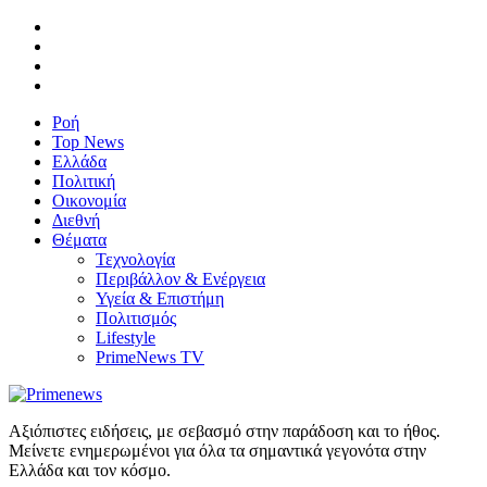
Ροή
Top News
Ελλάδα
Πολιτική
Οικονομία
Διεθνή
Θέματα
Τεχνολογία
Περιβάλλον & Ενέργεια
Υγεία & Επιστήμη
Πολιτισμός
Lifestyle
PrimeNews TV
Αξιόπιστες ειδήσεις, με σεβασμό στην παράδοση και το ήθος.
Μείνετε ενημερωμένοι για όλα τα σημαντικά γεγονότα στην
Ελλάδα και τον κόσμο.