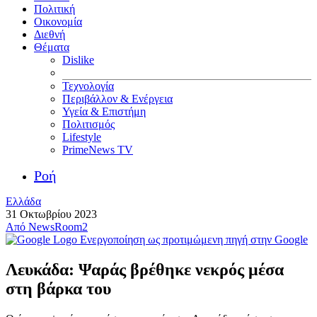
Πολιτική
Οικονομία
Διεθνή
Θέματα
Dislike
Τεχνολογία
Περιβάλλον & Ενέργεια
Υγεία & Επιστήμη
Πολιτισμός
Lifestyle
PrimeNews TV
Ροή
Ελλάδα
31 Οκτωβρίου 2023
Από
NewsRoom2
Ενεργοποίηση ως προτιμώμενη πηγή στην Google
Λευκάδα: Ψαράς βρέθηκε νεκρός μέσα
στη βάρκα του