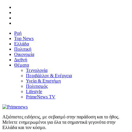
Ροή
Top News
Ελλάδα
Πολιτική
Οικονομία
Διεθνή
Θέματα
Τεχνολογία
Περιβάλλον & Ενέργεια
Υγεία & Επιστήμη
Πολιτισμός
Lifestyle
PrimeNews TV
Αξιόπιστες ειδήσεις, με σεβασμό στην παράδοση και το ήθος.
Μείνετε ενημερωμένοι για όλα τα σημαντικά γεγονότα στην
Ελλάδα και τον κόσμο.