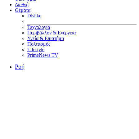
Διεθνή
Θέματα
Dislike
Τεχνολογία
Περιβάλλον & Ενέργεια
Υγεία & Επιστήμη
Πολιτισμός
Lifestyle
PrimeNews TV
Ροή