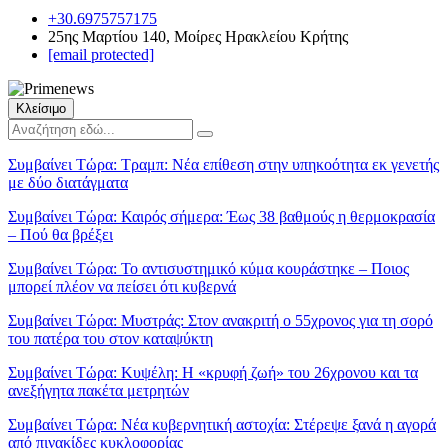
+30.6975757175
25ης Μαρτίου 140, Μοίρες Ηρακλείου Κρήτης
[email protected]
Κλείσιμο
Συμβαίνει Τώρα:
Τραμπ: Νέα επίθεση στην υπηκοότητα εκ γενετής
με δύο διατάγματα
Συμβαίνει Τώρα:
Καιρός σήμερα: Έως 38 βαθμούς η θερμοκρασία
– Πού θα βρέξει
Συμβαίνει Τώρα:
Το αντισυστημικό κύμα κουράστηκε – Ποιος
μπορεί πλέον να πείσει ότι κυβερνά
Συμβαίνει Τώρα:
Μυστράς: Στον ανακριτή ο 55χρονος για τη σορό
του πατέρα του στον καταψύκτη
Συμβαίνει Τώρα:
Κυψέλη: Η «κρυφή ζωή» του 26χρονου και τα
ανεξήγητα πακέτα μετρητών
Συμβαίνει Τώρα:
Νέα κυβερνητική αστοχία: Στέρεψε ξανά η αγορά
από πινακίδες κυκλοφορίας