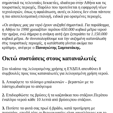
σημαντικά τις τελευταίες δεκαετίες, ιδιαίτερα στην Αθήνα και τις
τουριστικές περιοχές. Παρόλο που προτείνεται η εφαρμογή νέων
τεχνολογιών, όπως η αφαλάτωση, αυτές οι λύσεις δεν είναι πάντοτε
η πιο αποτελεσματική επιλογή, ειδικά για ορισμένες περιοχές.
«Οι ανάγκες μας για νερό έχουν αυξηθεί σημαντικά. Για παράδειγμα,
η Αθήνα το 1990 χρειαζόταν περίπου 650.000 κυβικά μέτρα νερού
την ημέρα, ενώ σήμερα η ανάγκη αυτή έχει ξεπεράσει τα 1.150.000
κυβικά μέτρα. Αν συνυπολογίσουμε και την αυξημένη κατανάλωση
στις τουριστικές περιοχές, η κατάσταση γίνεται ακόμα πιο
κρίσιμη»,
ανέφερε ο
Παναγιώτης Σαμπατάκης.
Οκτώ συστάσεις στους καταναλωτές
Στο πλαίσιο της λελογισμένης χρήσης η ΕΥΔΠΑ απευθύνει 8
συμβουλές προς τους καταναλωτές για λελογισμένη χρήση νερού.
1.
Αποφύγετε το πλύσιμο μπαλκονιών – βεραντών με το
λάστιχο,ιδιαίτερα το απόγευμα
2.
Επιδιορθώστε τις βρύσες ή τα καζανάκια που στάζουν.Περίπου
έναλίτρο νερού κάθε 10 λεπτά από βρύσεςπου στάζουν.
3.
Ποτίστε τα φυτά σας πρωί ή βράδυ, κατά προτίμηση με
ποτιστήρι, επειδή τότε οι θερμοκρασίες είναι χαμηλότερες και το