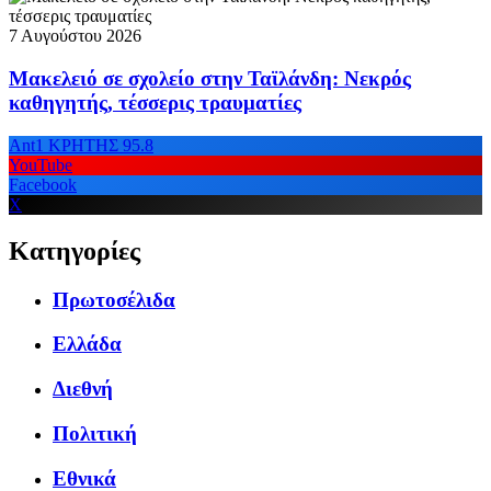
7 Αυγούστου 2026
Μακελειό σε σχολείο στην Ταϊλάνδη: Νεκρός
καθηγητής, τέσσερις τραυματίες
Ant1 ΚΡΗΤΗΣ 95.8
YouTube
Facebook
X
Κατηγορίες
Πρωτοσέλιδα
Ελλάδα
Διεθνή
Πολιτική
Εθνικά