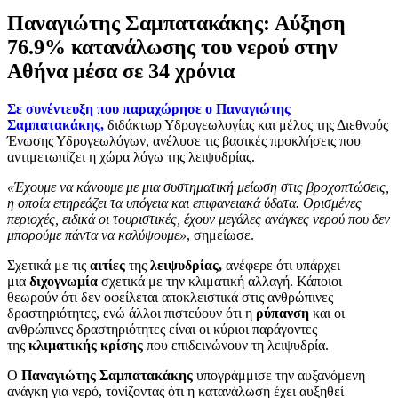
Παναγιώτης Σαμπατακάκης: Αύξηση
76.9% κατανάλωσης του νερού στην
Αθήνα μέσα σε 34 χρόνια
Σε συνέντευξη που παραχώρησε ο Παναγιώτης
Σαμπατακάκης,
διδάκτωρ Υδρογεωλογίας και μέλος της Διεθνούς
Ένωσης Υδρογεωλόγων, ανέλυσε τις βασικές προκλήσεις που
αντιμετωπίζει η χώρα λόγω της λειψυδρίας.
«Έχουμε να κάνουμε με μια συστηματική μείωση στις βροχοπτώσεις,
η οποία επηρεάζει τα υπόγεια και επιφανειακά ύδατα. Ορισμένες
περιοχές, ειδικά οι τουριστικές, έχουν μεγάλες ανάγκες νερού που δεν
μπορούμε πάντα να καλύψουμε»
, σημείωσε.
Σχετικά με τις
αιτίες
της
λειψυδρίας,
ανέφερε ότι υπάρχει
μια
διχογνωμία
σχετικά με την κλιματική αλλαγή. Κάποιοι
θεωρούν ότι δεν οφείλεται αποκλειστικά στις ανθρώπινες
δραστηριότητες, ενώ άλλοι πιστεύουν ότι η
ρύπανση
και οι
ανθρώπινες δραστηριότητες είναι οι κύριοι παράγοντες
της
κλιματικής κρίσης
που επιδεινώνουν τη λειψυδρία.
Ο
Παναγιώτης
Σαμπατακάκης
υπογράμμισε την αυξανόμενη
ανάγκη για νερό, τονίζοντας ότι η κατανάλωση έχει αυξηθεί