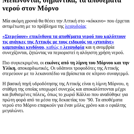
νερού στον Μόρνο
Μία ακόμη χρονιά θα θέσει την Αττική στο «κόκκινο» που έρχεται
αντιμέτωπη με το πρόβλημα της
λειψυδρίας
«Στερεύουν» επικίνδυνα τα αποθέματα νερού που καλύπτουν
τις ανάγκες της Αττικής με τους ειδικούς να «χτυπάνε»
καμπανάκι κινδύνου
, καθώς η
λειψυδρία
και η ανομβρία
συνεχίζονται, ζητώντας να περιοριστεί η αλόγιστη χρήση νερού.
Πιο συγκεκριμένα, οι
εικόνες από τη λίμνη του Μόρνου και την
Υλίκη
, αποκαρδιωτικές. Οι υδάτινοι τροφοδότες της Αττικής
στερεύουν με το λεκανοπέδιο να βρίσκεται σε κίτρινο συναγερμό.
Η βασική πηγή υδροδότησης της Αττικής είναι η λίμνη Μόρνου, η
στάθμη της οποίας υποχωρεί συνεχώς και αποκαλύπτονται μέχρι
και βυθισμένες πόλεις, όπως το χωριό Κάλλιο που αναδύθηκε για
πρώτη φορά από τα μέσα της δεκαετίας του ’90. Τα αποθέματα
νερού στο Μόρνο επαρκούν για έναν μόλις χρόνο και ο εφιάλτης
μεγαλώνει.