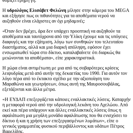
θυμίζει έρημη γη.
Η
υδρολόγος Ελισάβετ Φελώνη
μίλησε στην κάμερα του MEGA
και εξήγησε πως οι πιθανότητες για τα αποθέματα νερού να
αυξηθούν είναι ελάχιστες αν όχι μηδαμινές:
«Όταν δεν βρέχει, άρα δεν υπάρχει προοπτική να αυξηθούν τα
αποθέματα και ταυτόχρονα από την Υλίκη έχουμε και τις υπόγειες
διαφυγές και την εξάτμιση, λόγω των συνθηκών του τελευταίου
διαστήματος, αλλά και μια διαρκή απόληψη, εφόσον έχει
ενσωματωθεί τώρα στο δίκτυο, καταλαβαίνετε ότι διαρκώς θα
μειώνονται τα αποθέματα», είπε χαρακτηριστικά.
Η χώρα είναι αντιμέτωπη με μια από τις σοβαρότερες κρίσεις
λειψυδρίας μετά από αυτήν της δεκαετίας του 1990. Για αυτόν τον
λόγο πέρα από το έκτακτο σχέδιο με την αξιοποίηση του
Μαραθώνα και γεωτρήσεων, όπως αυτή της Μαυροσουβάλας,
εξετάζονται και άλλα μέτρα.
«Η ΕΥΔΑΠ επεξεργάζεται κάποιες εναλλακτικές λύσεις. Καταρχήν
η μεταφορά νερού από την υδρολογική λεκάνη του Αχελώου. Από
εκεί και πέρα υπάρχουν και άλλες εναλλακτικές λύσεις όπως η
αφαλάτωση μια μεγάλη μονάδα αφαλάτωσης που θα ενισχύσει το
δίκτυο ή και η χρήση των επεξεργασμένων λυμάτων», είπε ο
γενικός γραμματέας φυσικού περιβάλλοντος και υδάτων Πέτρος
Βαρελίδης.