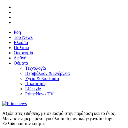
Ροή
Top News
Ελλάδα
Πολιτική
Οικονομία
Διεθνή
Θέματα
Τεχνολογία
Περιβάλλον & Ενέργεια
Υγεία & Επιστήμη
Πολιτισμός
Lifestyle
PrimeNews TV
Αξιόπιστες ειδήσεις, με σεβασμό στην παράδοση και το ήθος.
Μείνετε ενημερωμένοι για όλα τα σημαντικά γεγονότα στην
Ελλάδα και τον κόσμο.