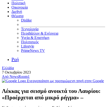
Πολιτική
Οικονομία
Διεθνή
Θέματα
Dislike
Τεχνολογία
Περιβάλλον & Ενέργεια
Υγεία & Επιστήμη
Πολιτισμός
Lifestyle
PrimeNews TV
Ροή
Ελλάδα
7 Οκτωβρίου 2023
Από
NewsRoom1
Ενεργοποίηση ως προτιμώμενη πηγή στην Google
Λέκκας για σεισμό ανοικτά του Λαυρίου:
«Προέρχεται από μικρό ρήγμα» –