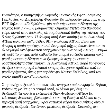
Ειδικότερα, ο καθηγητής Δυναμικής Τεκτονικής Εφαρμοσμένης
Γεωλογίας και Διαχείρισης Φυσικών Καταστροφών μιλώντας στην
ΕΡΤ δήλωσε:
«Εκδηλώθηκε μία ασθενής σεισμική δόνηση της
τάξεως των 3,7 – 3,8 βαθμών της κλίμακας Ρίχτερ στο θαλάσσιο
χώρο κοντά στον δάσκαλο, σε μικρό εστιακό βάθος της τάξεως των
5 έως 6 χιλιομέτρων. Η δόνηση αυτή έγινε αισθητή στην Ανατολική
Αττική αλλά και κατά θέσεις στην υπόλοιπη Αττική. Είναι μία
δόνηση η οποία προέρχεται από ένα μικρό ρήγμα, όπως είναι και τα
άλλα μικρά ανοίγματα που υπάρχουν στην Ανατολική Αττική. Εκτιμώ
ότι αυτό το ρήγμα, αυτό καθαυτό δεν μπορεί να δώσει κάποια πολύ
μεγάλη σεισμική δόνηση ή να έχουμε μία ισχυρή σεισμική
δραστηριότητα στην περιοχή. Η Ανατολική Αττική, παρά το γεγονός
ότι έχει κάποια μικρά εστιακά κέντρα, δεν χαρακτηρίζεται από τα
μεγάλα ρήγματα, όπως για παράδειγμα Νότιος Ευβοϊκός, από τον
οποίο είμαστε αρκετά μακριά».
Στη συνέχεια ξεκαθάρισε πως
«δεν υπάρχει καμία ανησυχία. Βέβαια,
κρίνοντας με βάση το σεισμό αυτό, αλλά και με βάση την
σεισμικότητα που έχει εκδηλωθεί στην Ανατολική Αττική τις
τελευταίες δεκαετίες, βλέπουμε ότι και στη Ραφήνα αλλά και στην
περιοχή αυτή υπάρχουν μικροί εστιακοί χώροι που συνήθως δίνουν
μικρούς σεισμούς, δεν δίνουν μεγάλους σεισμούς. Συνεπώς, δεν