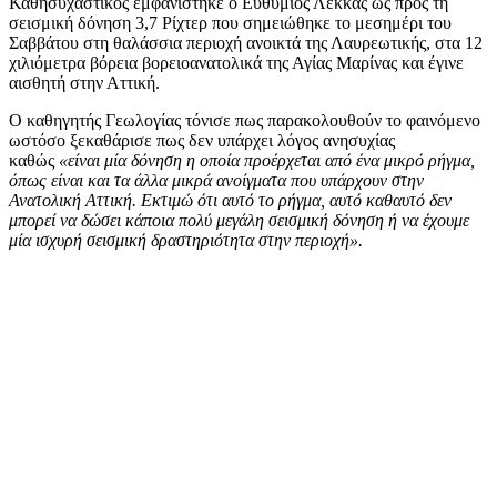
Καθησυχαστικός εμφανίστηκε ο Ευθύμιος Λέκκας ως προς τη
σεισμική δόνηση 3,7 Ρίχτερ που σημειώθηκε το μεσημέρι του
Σαββάτου στη θαλάσσια περιοχή ανοικτά της Λαυρεωτικής, στα 12
χιλιόμετρα βόρεια βορειοανατολικά της Αγίας Μαρίνας και έγινε
αισθητή στην Αττική.
Ο καθηγητής Γεωλογίας τόνισε πως παρακολουθούν το φαινόμενο
ωστόσο ξεκαθάρισε πως δεν υπάρχει λόγος ανησυχίας
καθώς
«είναι μία δόνηση η οποία προέρχεται από ένα μικρό ρήγμα,
όπως είναι και τα άλλα μικρά ανοίγματα που υπάρχουν στην
Ανατολική Αττική. Εκτιμώ ότι αυτό το ρήγμα, αυτό καθαυτό δεν
μπορεί να δώσει κάποια πολύ μεγάλη σεισμική δόνηση ή να έχουμε
μία ισχυρή σεισμική δραστηριότητα στην περιοχή».