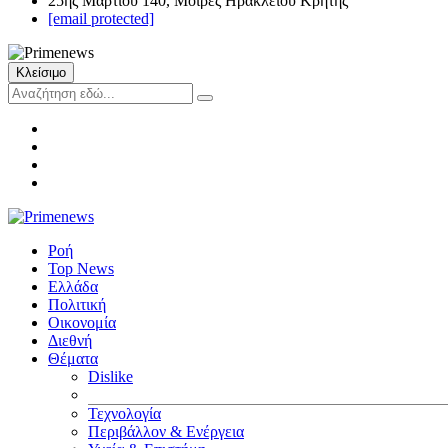
25ης Μαρτίου 140, Μοίρες Ηρακλείου Κρήτης
[email protected]
Κλείσιμο
Ροή
Top News
Ελλάδα
Πολιτική
Οικονομία
Διεθνή
Θέματα
Dislike
Τεχνολογία
Περιβάλλον & Ενέργεια