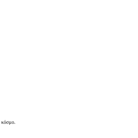
ν κόσμο.