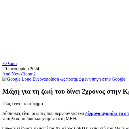
Ελλάδα
29 Ιανουαρίου 2024
Από
NewsRoom2
Ενεργοποίηση ως προτιμώμενη πηγή στην Google
Μάχη για τη ζωή του δίνει 2χρονος στην Κ
Πώς έγινε το ατύχημα
Δύσκολες είναι οι ώρες που περνούν για ένα
δίχρονο αγοράκι το ο
νοσηλεύεται διασωληνωμένο στη ΜΕΘ.
Όπως μετέδωσε το πρωί της Δευτέρας (29/1) η εκπομπή του Mega