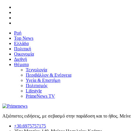
Ροή
Top News
Ελλάδα
Πολιτική
Οικονομία
Διεθνή
Θέματα
Τεχνολογία
Περιβάλλον & Ενέργεια
Υγεία & Επιστήμη
Πολιτισμός
Lifestyle
PrimeNews TV
Αξιόπιστες ειδήσεις, με σεβασμό στην παράδοση και το ήθος. Μείν
+30.6975757175