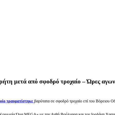
ρήτη μετά από σφοδρό τροχαίο – Ώρες αγωνί
ποίο τραυματίστηκε
βαρύτατα σε σφοδρό τροχαίο επί του Βόρειου 
 «Κοινωνία Ώρα MEGA» με την Ανθή Βούλγαρη και τον Ιορδάνη Χασαπ