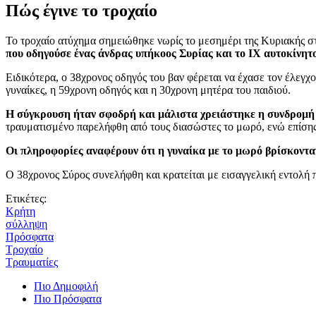
Πώς έγινε το τροχαίο
Το τροχαίο ατύχημα σημειώθηκε νωρίς το μεσημέρι της Κυριακής σ
που οδηγούσε ένας άνδρας υπήκοος Συρίας και το ΙΧ αυτοκίνητο 
Ειδικότερα, ο 38χρονος οδηγός του βαν φέρεται να έχασε τον έλεγχ
γυναίκες, η 59χρονη οδηγός και η 30χρονη μητέρα του παιδιού.
Η σύγκρουση ήταν σφοδρή και μάλιστα χρειάστηκε η συνδρομή 
τραυματισμένο παρελήφθη από τους διασώστες το μωρό, ενώ επίσης 
Οι πληροφορίες αναφέρουν ότι η γυναίκα με το μωρό βρίσκοντα
Ο 38χρονος Σύρος συνελήφθη και κρατείται με εισαγγελική εντολή 
Ετικέτες:
Κρήτη
σύλληψη
Πρόσφατα
Τροχαίο
Τραυματίες
Πιο Δημοφιλή
Πιο Πρόσφατα