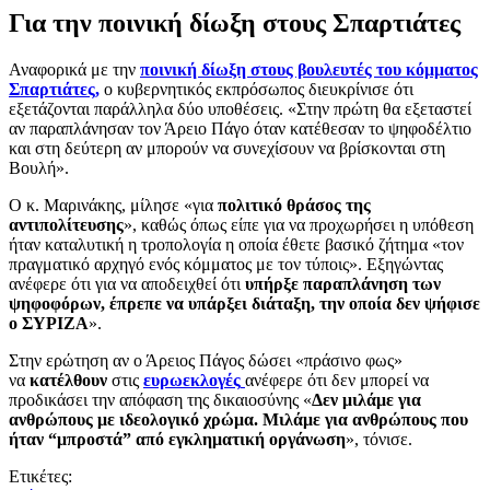
Για την ποινική δίωξη στους Σπαρτιάτες
Αναφορικά με την
ποινική δίωξη στους βουλευτές του κόμματος
Σπαρτιάτες,
ο κυβερνητικός εκπρόσωπος διευκρίνισε ότι
εξετάζονται παράλληλα δύο υποθέσεις. «Στην πρώτη θα εξεταστεί
αν παραπλάνησαν τον Άρειο Πάγο όταν κατέθεσαν το ψηφοδέλτιο
και στη δεύτερη αν μπορούν να συνεχίσουν να βρίσκονται στη
Βουλή».
Ο κ. Μαρινάκης, μίλησε «για
πολιτικό θράσος της
αντιπολίτευσης
», καθώς όπως είπε για να προχωρήσει η υπόθεση
ήταν καταλυτική η τροπολογία η οποία έθετε βασικό ζήτημα «τον
πραγματικό αρχηγό ενός κόμματος με τον τύποις». Εξηγώντας
ανέφερε ότι για να αποδειχθεί ότι
υπήρξε παραπλάνηση των
ψηφοφόρων, έπρεπε να υπάρξει διάταξη, την οποία δεν ψήφισε
ο ΣΥΡΙΖΑ
».
Στην ερώτηση αν ο Άρειος Πάγος δώσει «πράσινο φως»
να
κατέλθουν
στις
ευρωεκλογές
ανέφερε ότι δεν μπορεί να
προδικάσει την απόφαση της δικαιοσύνης «
Δεν μιλάμε για
ανθρώπους με ιδεολογικό χρώμα. Μιλάμε για ανθρώπους που
ήταν “μπροστά” από εγκληματική οργάνωση
», τόνισε.
Ετικέτες: