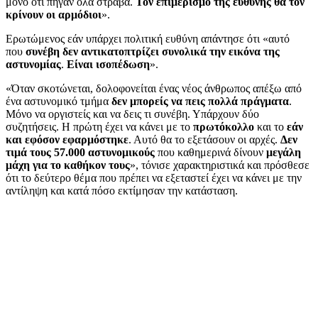
μόνο ότι πήγαν όλα στραβά.
Τον επιμερισμό της ευθύνης θα τον
κρίνουν οι αρμόδιοι
».
Ερωτώμενος εάν υπάρχει πολιτική ευθύνη απάντησε ότι «αυτό
που
συνέβη δεν αντικατοπτρίζει συνολικά την εικόνα της
αστυνομίας
.
Είναι ισοπέδωση
».
«Όταν σκοτώνεται, δολοφονείται ένας νέος άνθρωπος απέξω από
ένα αστυνομικό τμήμα
δεν μπορείς να πεις πολλά πράγματα
.
Μόνο να οργιστείς και να δεις τι συνέβη. Υπάρχουν δύο
συζητήσεις. Η πρώτη έχει να κάνει με το
πρωτόκολλο
και το
εάν
και εφόσον εφαρμόστηκε
. Αυτό θα το εξετάσουν οι αρχές.
Δεν
τιμά τους 57.000 αστυνομικούς
που καθημερινά δίνουν
μεγάλη
μάχη για το καθήκον τους
», τόνισε χαρακτηριστικά και πρόσθεσε
ότι το δεύτερο θέμα που πρέπει να εξεταστεί έχει να κάνει με την
αντίληψη και κατά πόσο εκτίμησαν την κατάσταση.