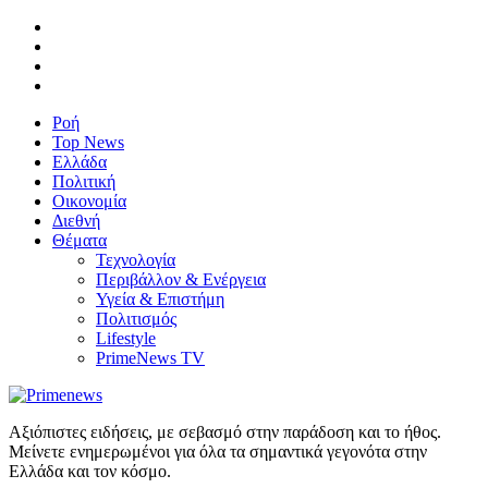
Ροή
Top News
Ελλάδα
Πολιτική
Οικονομία
Διεθνή
Θέματα
Τεχνολογία
Περιβάλλον & Ενέργεια
Υγεία & Επιστήμη
Πολιτισμός
Lifestyle
PrimeNews TV
Αξιόπιστες ειδήσεις, με σεβασμό στην παράδοση και το ήθος.
Μείνετε ενημερωμένοι για όλα τα σημαντικά γεγονότα στην
Ελλάδα και τον κόσμο.