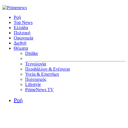
Ροή
Top News
Ελλάδα
Πολιτική
Οικονομία
Διεθνή
Θέματα
Dislike
Τεχνολογία
Περιβάλλον & Ενέργεια
Υγεία & Επιστήμη
Πολιτισμός
Lifestyle
PrimeNews TV
Ροή