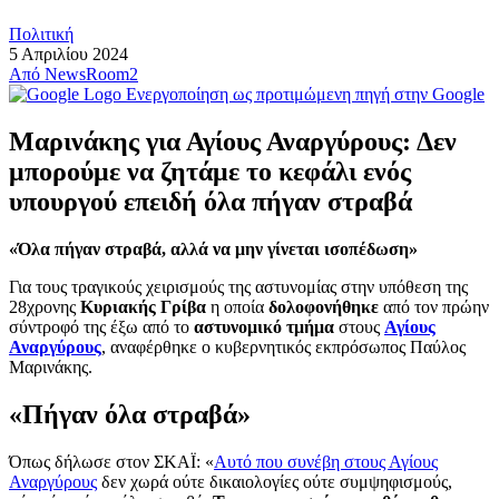
Πολιτική
5 Απριλίου 2024
Από
NewsRoom2
Ενεργοποίηση ως προτιμώμενη πηγή στην Google
Μαρινάκης για Αγίους Αναργύρους: Δεν
μπορούμε να ζητάμε το κεφάλι ενός
υπουργού επειδή όλα πήγαν στραβά
«Όλα πήγαν στραβά, αλλά να μην γίνεται ισοπέδωση»
Για τους τραγικούς χειρισμούς της αστυνομίας στην υπόθεση της
28χρονης
Κυριακής Γρίβα
η οποία
δολοφονήθηκε
από τον πρώην
σύντροφό της έξω από το
αστυνομικό τμήμα
στους
Αγίους
Αναργύρους
, αναφέρθηκε ο κυβερνητικός εκπρόσωπος Παύλος
Μαρινάκης.
«Πήγαν όλα στραβά»
Όπως δήλωσε στον ΣΚΑΪ: «
Αυτό που συνέβη στους Αγίους
Αναργύρους
δεν χωρά ούτε δικαιολογίες ούτε συμψηφισμούς,