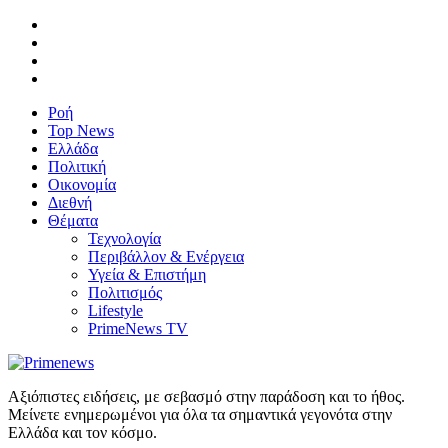
Ροή
Top News
Ελλάδα
Πολιτική
Οικονομία
Διεθνή
Θέματα
Τεχνολογία
Περιβάλλον & Ενέργεια
Υγεία & Επιστήμη
Πολιτισμός
Lifestyle
PrimeNews TV
Αξιόπιστες ειδήσεις, με σεβασμό στην παράδοση και το ήθος.
Μείνετε ενημερωμένοι για όλα τα σημαντικά γεγονότα στην
Ελλάδα και τον κόσμο.