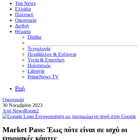
Top News
Ελλάδα
Πολιτική
Οικονομία
Διεθνή
Θέματα
Dislike
Τεχνολογία
Περιβάλλον & Ενέργεια
Υγεία & Επιστήμη
Πολιτισμός
Lifestyle
PrimeNews TV
Ροή
Οικονομία
30 Νοεμβρίου 2023
Από
NewsRoom2
Ενεργοποίηση ως προτιμώμενη πηγή στην Google
Market Pass: Έως πότε είναι σε ισχύ οι
ψηφιακές κάρτες