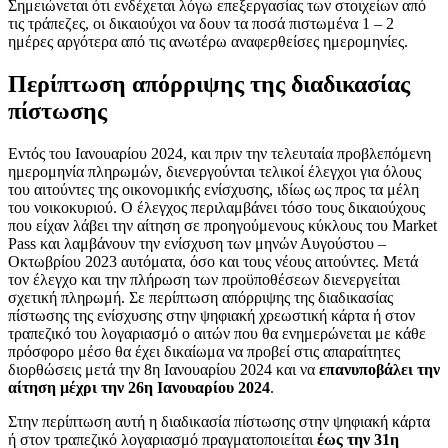
Σημειώνεται ότι ενδέχεται λόγω επεξεργασίας των στοιχείων από
τις τράπεζες, οι δικαιούχοι να δουν τα ποσά πιστωμένα 1 – 2
ημέρες αργότερα από τις ανωτέρω αναφερθείσες ημερομηνίες.
Περίπτωση απόρριψης της διαδικασίας
πίστωσης
Εντός του Ιανουαρίου 2024, και πριν την τελευταία προβλεπόμενη
ημερομηνία πληρωμών, διενεργούνται τελικοί έλεγχοι για όλους
του αιτούντες της οικονομικής ενίσχυσης, ιδίως ως προς τα μέλη
του νοικοκυριού. Ο έλεγχος περιλαμβάνει τόσο τους δικαιούχους
που είχαν λάβει την αίτηση σε προηγούμενους κύκλους του Market
Pass και λαμβάνουν την ενίσχυση των μηνών Αυγούστου –
Οκτωβρίου 2023 αυτόματα, όσο και τους νέους αιτούντες. Μετά
τον έλεγχο και την πλήρωση των προϋποθέσεων διενεργείται
σχετική πληρωμή. Σε περίπτωση απόρριψης της διαδικασίας
πίστωσης της ενίσχυσης στην ψηφιακή χρεωστική κάρτα ή στον
τραπεζικό του λογαριασμό ο αιτών που θα ενημερώνεται με κάθε
πρόσφορο μέσο θα έχει δικαίωμα να προβεί στις απαραίτητες
διορθώσεις μετά την 8η Ιανουαρίου 2024 και να
επανυποβάλει την
αίτηση μέχρι την 26η Ιανουαρίου 2024
.
Στην περίπτωση αυτή η διαδικασία πίστωσης στην ψηφιακή κάρτα
ή στον τραπεζικό λογαριασμό πραγματοποιείται
έως την 31η