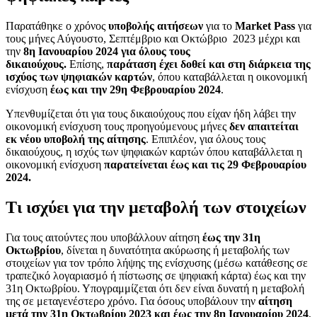
Παρατάθηκε ο χρόνος
υποβολής αιτήσεων
για το
Market Pass
για
τους μήνες Αύγουστο, Σεπτέμβριο και Οκτώβριο 2023 μέχρι και
την
8η Ιανουαρίου 2024 για όλους τους
δικαιούχους.
Επίσης,
παράταση έχει δοθεί και στη διάρκεια της
ισχύος των ψηφιακών καρτών
, όπου καταβάλλεται η οικονομική
ενίσχυση
έως και την 29η Φεβρουαρίου 2024
.
Υπενθυμίζεται ότι για τους δικαιούχους που είχαν ήδη λάβει την
οικονομική ενίσχυση τους προηγούμενους μήνες
δεν απαιτείται
εκ νέου υποβολή της αίτησης
. Επιπλέον, για όλους τους
δικαιούχους, η ισχύς των ψηφιακών καρτών όπου καταβάλλεται η
οικονομική ενίσχυση
παρατείνεται έως και τις 29 Φεβρουαρίου
2024.
Τι ισχύει για την μεταβολή των στοιχείων
Για τους αιτούντες που υποβάλλουν αίτηση
έως την 31η
Οκτωβρίου
, δίνεται η δυνατότητα ακύρωσης ή μεταβολής των
στοιχείων για τον τρόπο λήψης της ενίσχυσης (μέσω κατάθεσης σε
τραπεζικό λογαριασμό ή πίστωσης σε ψηφιακή κάρτα) έως και την
31η Οκτωβρίου. Υπογραμμίζεται ότι δεν είναι δυνατή η μεταβολή
της σε μεταγενέστερο χρόνο. Για όσους υποβάλουν την
αίτηση
μετά την 31η Οκτωβρίου 2023 και έως την 8η Ιανουαρίου 2024
,