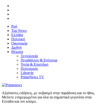
Ροή
Top News
Ελλάδα
Πολιτική
Οικονομία
Διεθνή
Θέματα
Τεχνολογία
Περιβάλλον & Ενέργεια
Υγεία & Επιστήμη
Πολιτισμός
Lifestyle
PrimeNews TV
Αξιόπιστες ειδήσεις, με σεβασμό στην παράδοση και το ήθος.
Μείνετε ενημερωμένοι για όλα τα σημαντικά γεγονότα στην
Ελλάδα και τον κόσμο.