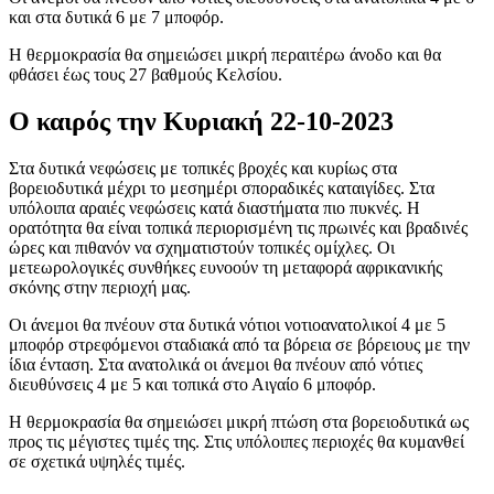
και στα δυτικά 6 με 7 μποφόρ.
Η θερμοκρασία θα σημειώσει μικρή περαιτέρω άνοδο και θα
φθάσει έως τους 27 βαθμούς Κελσίου.
Ο καιρός την Κυριακή 22-10-2023
Στα δυτικά νεφώσεις με τοπικές βροχές και κυρίως στα
βορειοδυτικά μέχρι το μεσημέρι σποραδικές καταιγίδες. Στα
υπόλοιπα αραιές νεφώσεις κατά διαστήματα πιο πυκνές. Η
ορατότητα θα είναι τοπικά περιορισμένη τις πρωινές και βραδινές
ώρες και πιθανόν να σχηματιστούν τοπικές ομίχλες. Οι
μετεωρολογικές συνθήκες ευνοούν τη μεταφορά αφρικανικής
σκόνης στην περιοχή μας.
Οι άνεμοι θα πνέουν στα δυτικά νότιοι νοτιοανατολικοί 4 με 5
μποφόρ στρεφόμενοι σταδιακά από τα βόρεια σε βόρειους με την
ίδια ένταση. Στα ανατολικά οι άνεμοι θα πνέουν από νότιες
διευθύνσεις 4 με 5 και τοπικά στο Αιγαίο 6 μποφόρ.
Η θερμοκρασία θα σημειώσει μικρή πτώση στα βορειοδυτικά ως
προς τις μέγιστες τιμές της. Στις υπόλοιπες περιοχές θα κυμανθεί
σε σχετικά υψηλές τιμές.