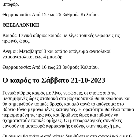
μποφόρ.
Θερμοκρασία: Από 15 έως 26 βαθμούς Κελσίου.
ΘΕΣΣΑΛΟΝΙΚΗ
Καιρός: Γενικά αίθριος καιρός με λίγες τοπικές νεφώσεις τις
πρωινές ώρες.
Άνεμοι: Μεταβλητοί 3 και από το απόγευμα ανατολικοί
νοτιοανατολικοί έως 4 μποφόρ.
Θερμοκρασία: Από 16 έως 23 βαθμούς Κελσίου.
Ο καιρός το Σάββατο 21-10-2023
Γενικά αίθριος καιρός με λίγες νεφώσεις, οι οποίες από τις
μεσημβρινές ώρες σταδιακά στα βορειοδυτικά θα πυκνώσουν και
θα σημειωθούν τοπικές βροχές και από αργά το απόγευμα στο
βόρειο Ιόνιο μεμονωμένες καταιγίδες. Η ορατότητα θα είναι τοπικά
περιορισμένη τις πρωινές και βραδινές ώρες και πιθανόν να
σχηματιστούν τοπικές ομίχλες. Οι μετεωρολογικές συνθήκες
ευνοούν τη μεταφορά αφρικανικής σκόνης στην περιοχή μας.
Οι άνεμοι θα πνέουν από νότιες διευθύνσεις στα ανατολικά 4 με 6