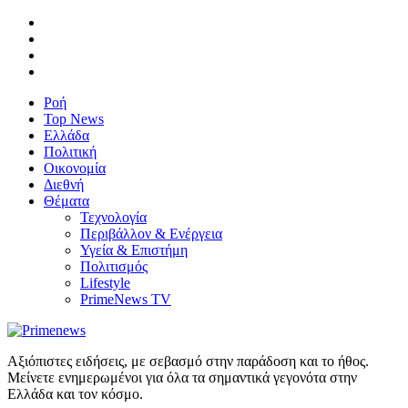
Ροή
Top News
Ελλάδα
Πολιτική
Οικονομία
Διεθνή
Θέματα
Τεχνολογία
Περιβάλλον & Ενέργεια
Υγεία & Επιστήμη
Πολιτισμός
Lifestyle
PrimeNews TV
Αξιόπιστες ειδήσεις, με σεβασμό στην παράδοση και το ήθος.
Μείνετε ενημερωμένοι για όλα τα σημαντικά γεγονότα στην
Ελλάδα και τον κόσμο.