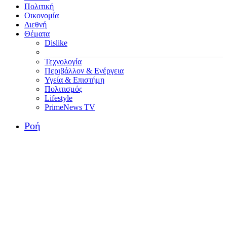
Πολιτική
Οικονομία
Διεθνή
Θέματα
Dislike
Τεχνολογία
Περιβάλλον & Ενέργεια
Υγεία & Επιστήμη
Πολιτισμός
Lifestyle
PrimeNews TV
Ροή