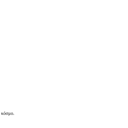
ν κόσμο.