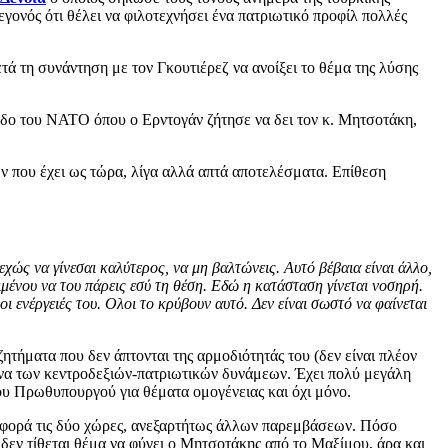
γονός ότι θέλει να φιλοτεχνήσει ένα πατριωτικό προφίλ πολλές
τά τη συνάντηση με τον Γκουτιέρεζ να ανοίξει το θέμα της λύσης
οδο του ΝΑΤΟ όπου ο Ερντογάν ζήτησε να δει τον κ. Μητσοτάκη,
ν που έχει ως τώρα, λίγα αλλά απτά αποτελέσματα. Επίθεση
εχώς να γίνεσαι καλύτερος, να μη βαλτώνεις. Αυτό βέβαια είναι άλλο,
ειμένου να του πάρεις εσύ τη θέση. Εδώ η κατάσταση γίνεται νοσηρή.
ι ενέργειές του. Ολοι το κρύβουν αυτό. Δεν είναι σωστό να φαίνεται
τήματα που δεν άπτονται της αρμοδιότητάς του (δεν είναι πλέον
ώνα των κεντροδεξιών-πατριωτικών δυνάμεων. Έχει πολύ μεγάλη
του Πρωθυπουργού για θέματα ομογένειας και όχι μόνο.
υ αφορά τις δύο χώρες, ανεξαρτήτως άλλων παρεμβάσεων. Πόσο
δεν τίθεται θέμα να φύγει ο Μητσοτάκης από το Μαξίμου, άρα και