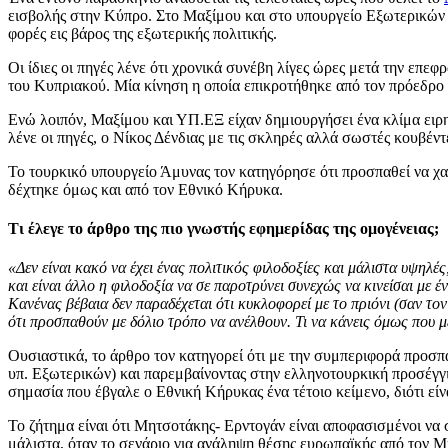
εισβολής στην Κύπρο. Στο Μαξίμου και στο υπουργείο Εξωτερικών θε
φορές εις βάρος της εξωτερικής πολιτικής.
Οι ίδιες οι πηγές λένε ότι χρονικά συνέβη λίγες ώρες μετά την επ
του Κυπριακού. Μία κίνηση η οποία επικροτήθηκε από τον πρόεδρο
Ενώ λοιπόν, Μαξίμου και ΥΠ.ΕΞ είχαν δημιουργήσει ένα κλίμα ειρη
λένε οι πηγές, ο Νίκος Δένδιας με τις σκληρές αλλά σωστές κουβέν
Το τουρκικό υπουργείο Άμυνας τον κατηγόρησε ότι προσπαθεί να χα
δέχτηκε όμως και από τον Εθνικό Κήρυκα.
Τι έλεγε το άρθρο της πιο γνωστής εφημερίδας της ομογένειας;
«Δεν είναι κακό να έχει ένας πολιτικός φιλοδοξίες και μάλιστα υψηλέ
και είναι άλλο η φιλοδοξία να σε παροτρύνει συνεχώς να κινείσαι με έ
Κανένας βέβαια δεν παραδέχεται ότι κυκλοφορεί με το πριόνι (σαν τον
ότι προσπαθούν με δόλιο τρόπο να ανέλθουν. Τι να κάνεις όμως που μ
Ουσιαστικά, το άρθρο τον κατηγορεί ότι με την συμπεριφορά προσπα
υπ. Εξωτερικών) και παρεμβαίνοντας στην ελληνοτουρκική προσέγγ
σημασία που έβγαλε ο Εθνική Κήρυκας ένα τέτοιο κείμενο, διότι εί
Το ζήτημα είναι ότι Μητσοτάκης- Ερντογάν είναι αποφασισμένοι να
μάλιστα, όταν το σενάριο για ανάληψη θέσης ευρωπαϊκής από τον Μ