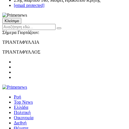
25ης Μαρτίου 140, Μοίρες Ηρακλείου Κρήτης
[email protected]
Κλείσιμο
Σήμερα Γιορτάζουν:
ΤΡΙΑΝΤΑΦΥΛΛΙΑ
ΤΡΙΑΝΤΑΦΥΛΛΟΣ
Ροή
Top News
Ελλάδα
Πολιτική
Οικονομία
Διεθνή
Θέματα