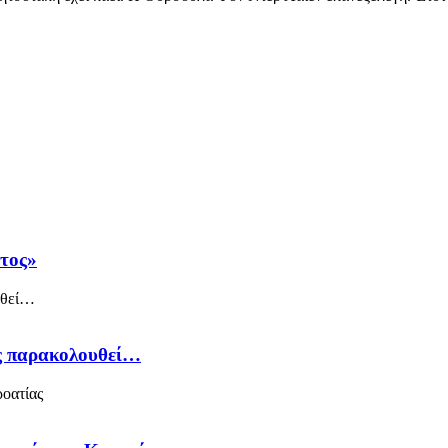
άτος»
ός παρακολουθεί…