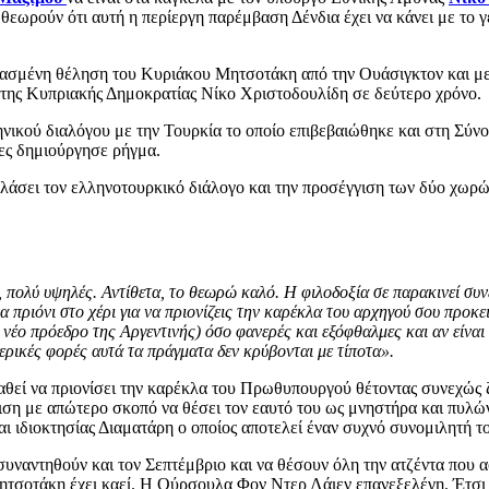
ωρούν ότι αυτή η περίεργη παρέμβαση Δένδια έχει να κάνει με το γε
εφρασμένη θέληση του Κυριάκου Μητσοτάκη από την Ουάσιγκτον και με
 της Κυπριακής Δημοκρατίας Νίκο Χριστοδουλίδη σε δεύτερο χρόνο.
νικού διαλόγου με την Τουρκία το οποίο επιβεβαιώθηκε και στη Σύν
τες δημιούργησε ρήγμα.
λάσει τον ελληνοτουρκικό διάλογο και την προσέγγιση των δύο χωρώ
ς, πολύ υψηλές. Αντίθετα, το θεωρώ καλό. Η φιλοδοξία σε παρακινεί συν
να πριόνι στο χέρι για να πριονίζεις την καρέκλα του αρχηγού σου προκ
 νέο πρόεδρο της Αργεντινής) όσο φανερές και εξόφθαλμες και αν είναι ο
ερικές φορές αυτά τα πράγματα δεν κρύβονται με τίποτα».
θεί να πριονίσει την καρέκλα του Πρωθυπουργού θέτοντας συνεχώς ζη
ιση με απώτερο σκοπό να θέσει τον εαυτό του ως μνηστήρα και πυλ
ναι ιδιοκτησίας Διαματάρη ο οποίος αποτελεί έναν συχνό συνομιλητή 
 συναντηθούν και τον Σεπτέμβριο και να θέσουν όλη την ατζέντα πο
ητσοτάκη έχει καεί. Η Ούρσουλα Φον Ντερ Λάιεν επανεξελέγη. Έτσι 