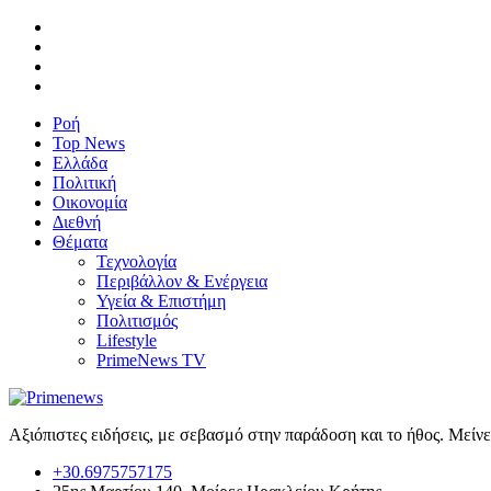
Ροή
Top News
Ελλάδα
Πολιτική
Οικονομία
Διεθνή
Θέματα
Τεχνολογία
Περιβάλλον & Ενέργεια
Υγεία & Επιστήμη
Πολιτισμός
Lifestyle
PrimeNews TV
Αξιόπιστες ειδήσεις, με σεβασμό στην παράδοση και το ήθος. Μείν
+30.6975757175