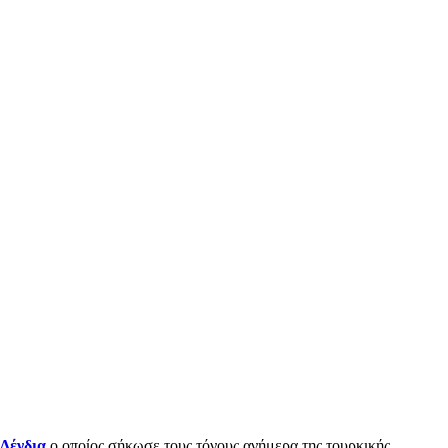
 Δένδια
ο οποίος σήκωσε τους τόνους ανήμερα της τουρκικής