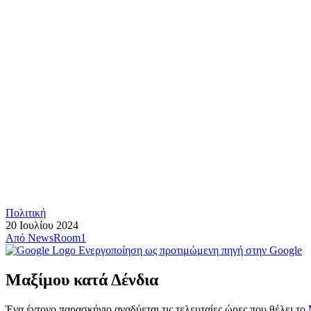
Πολιτική
20 Ιουλίου 2024
Από
NewsRoom1
Ενεργοποίηση ως προτιμώμενη πηγή στην Google
Μαξίμου κατά Δένδια
Ένα έντονο παρασκήνιο αναδύεται τις τελευταίες ώρες που θέλει το