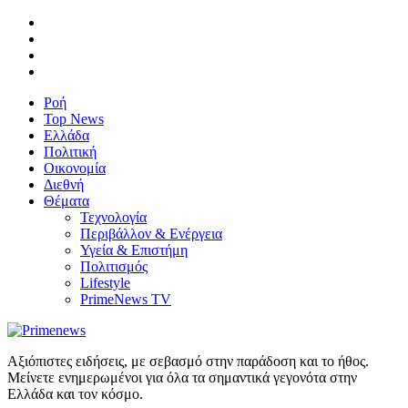
Ροή
Top News
Ελλάδα
Πολιτική
Οικονομία
Διεθνή
Θέματα
Τεχνολογία
Περιβάλλον & Ενέργεια
Υγεία & Επιστήμη
Πολιτισμός
Lifestyle
PrimeNews TV
Αξιόπιστες ειδήσεις, με σεβασμό στην παράδοση και το ήθος.
Μείνετε ενημερωμένοι για όλα τα σημαντικά γεγονότα στην
Ελλάδα και τον κόσμο.