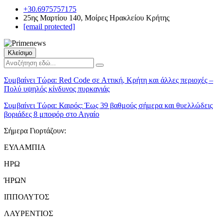
+30.6975757175
25ης Μαρτίου 140, Μοίρες Ηρακλείου Κρήτης
[email protected]
Κλείσιμο
Συμβαίνει Τώρα:
Red Code σε Αττική, Κρήτη και άλλες περιοχές –
Πολύ υψηλός κίνδυνος πυρκαγιάς
Συμβαίνει Τώρα:
Καιρός: Έως 39 βαθμούς σήμερα και θυελλώδεις
βοριάδες 8 μποφόρ στο Αιγαίο
Σήμερα Γιορτάζουν:
ΕΥΛΑΜΠΙΑ
ΗΡΩ
ΉΡΩΝ
ΙΠΠΟΛΥΤΟΣ
ΛΑΥΡΕΝΤΙΟΣ