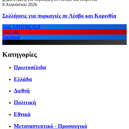
8 Αυγούστου 2026
Συλλήψεις για πυρκαγιές σε Λέσβο και Κορινθία
Ant1 ΚΡΗΤΗΣ 95.8
YouTube
Facebook
X
Κατηγορίες
Πρωτοσέλιδα
Ελλάδα
Διεθνή
Πολιτική
Εθνικά
Μεταναστευτικό - Προσφυγικό