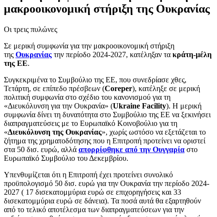
μακροοικονομική στήριξη της Ουκρανίας
Οι τρεις πυλώνες
Σε μερική συμφωνία για την μακροοικονομική στήριξη
της
Ουκρανίας
την περίοδο 2024-2027, κατέληξαν τα
κράτη-μέλη
της ΕΕ
.
Συγκεκριμένα το Συμβούλιο της ΕΕ, που συνεδρίασε χθες,
Τετάρτη, σε επίπεδο πρέσβεων (
Coreper
), κατέληξε σε μερική
πολιτική συμφωνία στο σχέδιο του κανονισμού για τη
«Διευκόλυνση για την Ουκρανία» (
Ukraine Facility
). Η μερική
συμφωνία δίνει τη δυνατότητα στο Συμβούλιο της ΕΕ να ξεκινήσει
διαπραγματεύσεις με το Ευρωπαϊκό Κοινοβούλιο για τη
«
Διευκόλυνση της Ουκρανίας
», χωρίς ωστόσο να εξετάζεται το
ζήτημα της χρηματοδότησης που η Επιτροπή προτείνει να οριστεί
στα 50 δισ. ευρώ, αλλά
απορρίφθηκε από την Ουγγαρία
στο
Ευρωπαϊκό Συμβούλιο του Δεκεμβρίου.
Υπενθυμίζεται ότι η Επιτροπή έχει προτείνει συνολικό
προϋπολογισμό 50 δισ. ευρώ για την Ουκρανία την περίοδο 2024-
2027 ( 17 δισεκατομμύρια ευρώ σε επιχορηγήσεις και 33
δισεκατομμύρια ευρώ σε δάνεια). Τα ποσά αυτά θα εξαρτηθούν
από το τελικό αποτέλεσμα των διαπραγματεύσεων για την