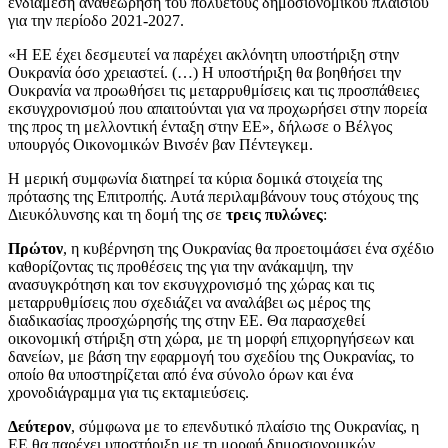
ενδιάμεση αναθεώρηση του πολυετούς δημοσιονομικού πλαισίου
για την περίοδο 2021-2027.
«Η ΕΕ έχει δεσμευτεί να παρέχει ακλόνητη υποστήριξη στην
Ουκρανία όσο χρειαστεί. (…) Η υποστήριξη θα βοηθήσει την
Ουκρανία να προωθήσει τις μεταρρυθμίσεις και τις προσπάθειες
εκσυγχρονισμού που απαιτούνται για να προχωρήσει στην πορεία
της προς τη μελλοντική ένταξη στην ΕΕ», δήλωσε ο Βέλγος
υπουργός Οικονομικών Βινσέν βαν Πέντεγκεμ.
Η μερική συμφωνία διατηρεί τα κύρια δομικά στοιχεία της
πρότασης της Επιτροπής. Αυτά περιλαμβάνουν τους στόχους της
Διευκόλυνσης και τη δομή της σε
τρεις πυλώνες
:
Πρώτον
, η κυβέρνηση της Ουκρανίας θα προετοιμάσει ένα σχέδιο
καθορίζοντας τις προθέσεις της για την ανάκαμψη, την
ανασυγκρότηση και τον εκσυγχρονισμό της χώρας και τις
μεταρρυθμίσεις που σχεδιάζει να αναλάβει ως μέρος της
διαδικασίας προσχώρησής της στην ΕΕ. Θα παρασχεθεί
οικονομική στήριξη στη χώρα, με τη μορφή επιχορηγήσεων και
δανείων, με βάση την εφαρμογή του σχεδίου της Ουκρανίας, το
οποίο θα υποστηρίζεται από ένα σύνολο όρων και ένα
χρονοδιάγραμμα για τις εκταμιεύσεις.
Δεύτερον
, σύμφωνα με το επενδυτικό πλαίσιο της Ουκρανίας, η
ΕΕ θα παρέχει υποστήριξη με τη μορφή δημοσιονομικών