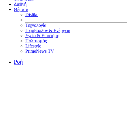
Διεθνή
Θέματα
Dislike
Τεχνολογία
Περιβάλλον & Ενέργεια
Υγεία & Επιστήμη
Πολιτισμός
Lifestyle
PrimeNews TV
Ροή