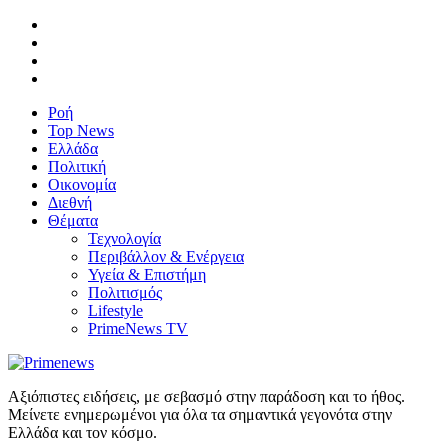
Ροή
Top News
Ελλάδα
Πολιτική
Οικονομία
Διεθνή
Θέματα
Τεχνολογία
Περιβάλλον & Ενέργεια
Υγεία & Επιστήμη
Πολιτισμός
Lifestyle
PrimeNews TV
Αξιόπιστες ειδήσεις, με σεβασμό στην παράδοση και το ήθος.
Μείνετε ενημερωμένοι για όλα τα σημαντικά γεγονότα στην
Ελλάδα και τον κόσμο.