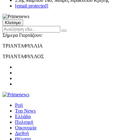
25ης Μαρτίου 140, Μοίρες Ηρακλείου Κρήτης
[email protected]
Κλείσιμο
Σήμερα Γιορτάζουν:
ΤΡΙΑΝΤΑΦΥΛΛΙΑ
ΤΡΙΑΝΤΑΦΥΛΛΟΣ
Ροή
Top News
Ελλάδα
Πολιτική
Οικονομία
Διεθνή
Θέματα