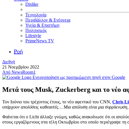
Dislike
Τεχνολογία
Περιβάλλον & Ενέργεια
Υγεία & Επιστήμη
Πολιτισμός
Lifestyle
PrimeNews TV
Ροή
Διεθνή
21 Νοεμβρίου 2022
Από
NewsRoom1
Ενεργοποίηση ως προτιμώμενη πηγή στην Google
Μετά τους Musk, Zuckerberg και το νέο α
Τον Ιούνιο του τρέχοντος έτους, το νέο αφεντικό του CNN,
Chris Li
υπάρχουν απολύσεις καθεαυτές… Μια απόλυση είναι μια συρρίκνωση, σ
Φαίνεται ότι ο Licht άλλαξε γνώμη, καθώς ανακοίνωσε ότι οι απολύ
στους εργαζόμενους στα τέλη Οκτωβρίου στο οποίο περιέγραψε τη 