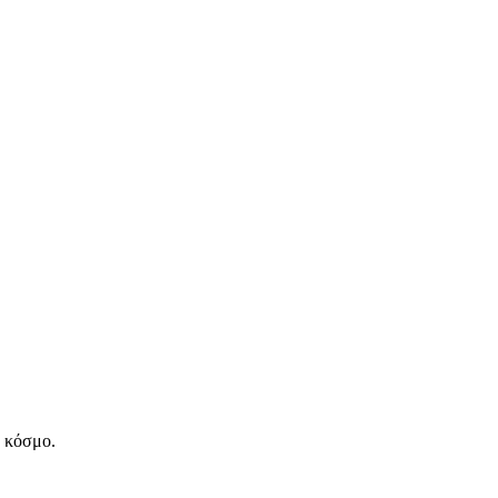
ν κόσμο.