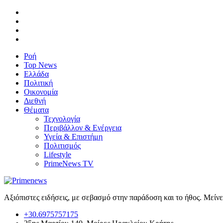
Ροή
Top News
Ελλάδα
Πολιτική
Οικονομία
Διεθνή
Θέματα
Τεχνολογία
Περιβάλλον & Ενέργεια
Υγεία & Επιστήμη
Πολιτισμός
Lifestyle
PrimeNews TV
Αξιόπιστες ειδήσεις, με σεβασμό στην παράδοση και το ήθος. Μείν
+30.6975757175