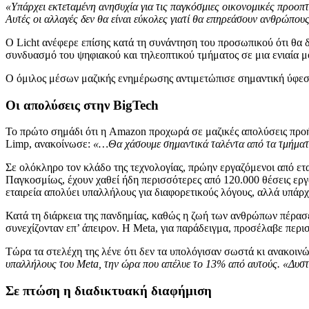
«Υπάρχει εκτεταμένη ανησυχία για τις παγκόσμιες οικονομικές προοπ
Αυτές οι αλλαγές δεν θα είναι εύκολες γιατί θα επηρεάσουν ανθρώπου
Ο Licht ανέφερε επίσης κατά τη συνάντηση του προσωπικού ότι θα 
συνδυασμό του ψηφιακού και τηλεοπτικού τμήματος σε μια ενιαία μ
Ο όμιλος μέσων μαζικής ενημέρωσης αντιμετώπισε σημαντική ύφεσ
Οι απολύσεις στην BigTech
Το πρώτο σημάδι ότι η Amazon προχωρά σε μαζικές απολύσεις προ
Limp, ανακοίνωσε:
«…Θα χάσουμε σημαντικά ταλέντα από τα τμήματ
Σε ολόκληρο τον κλάδο της τεχνολογίας, πρώην εργαζόμενοι από ετ
Παγκοσμίως, έχουν χαθεί ήδη περισσότερες από 120.000 θέσεις ερ
εταιρεία απολύει υπαλλήλους για διαφορετικούς λόγους, αλλά υπάρχ
Κατά τη διάρκεια της πανδημίας, καθώς η ζωή των ανθρώπων πέρασε σ
συνεχίζονταν επ’ άπειρον. Η Meta, για παράδειγμα, προσέλαβε περ
Τώρα τα στελέχη της λένε ότι δεν τα υπολόγισαν σωστά κι ανακοιν
υπαλλήλους του Meta, την ώρα που απέλυε το 13% από αυτούς. «Δυστ
Σε πτώση η διαδικτυακή διαφήμιση