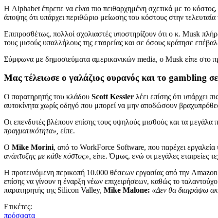
Η Alphabet έπρεπε να είναι πιο πειθαρχημένη σχετικά με το κόστος
άποψης ότι υπάρχει περιθώριο μείωσης του κόστους στην τελευταία
Επιπροσθέτως, πολλοί σχολιαστές υποστηρίζουν ότι ο κ. Musk πλήρωσ
τους μισούς υπαλλήλους της εταιρείας και σε όσους κράτησε επέβα
Σύμφωνα με δημοσιεύματα αμερικανικών media, ο Musk είπε στο π
Μας τέλειωσε ο γαλάζιος ουρανός και το gambling σ
Ο παρατηρητής του κλάδου
Scott Kessler
λέει επίσης ότι υπάρχει π
αυτοκίνητα χωρίς οδηγό που μπορεί να μην αποδώσουν βραχυπρόθε
Οι επενδυτές βλέπουν επίσης τους υψηλούς μισθούς και τα μεγάλα
πραγματικότητα»,
είπε.
Ο
Mike Morini
, από το WorkForce Software, που παρέχει εργαλεία 
ανάπτυξης με κάθε κόστος»,
είπε. Όμως, ενώ οι μεγάλες εταιρείες τ
Η προτεινόμενη περικοπή 10.000 θέσεων εργασίας από την Amazon –
επίσης να γίνουν η έναρξη νέων επιχειρήσεων, καθώς το ταλαντούχο
παρατηρητής της Silicon Valley,
Mike Malone:
«Δεν θα διαγράψω ακό
Ετικέτες:
πρόσφατα