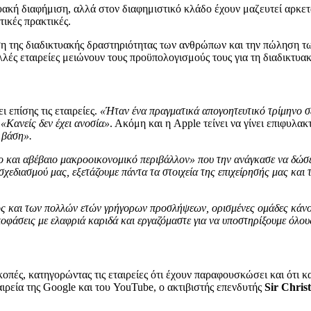
τυακή διαφήμιση, αλλά στον διαφημιστικό κλάδο έχουν μαζευτεί αρκετ
ικές πρακτικές.
η της διαδικτυακής δραστηριότητας των ανθρώπων και την πώληση τω
λλές εταιρείες μειώνουν τους προϋπολογισμούς τους για τη διαδικτυα
 επίσης τις εταιρείες.
«Ήταν ένα πραγματικά απογοητευτικό τρίμηνο σε 
.
«Κανείς δεν έχει ανοσία»
. Ακόμη και η Apple τείνει να γίνει επιφυλα
 βάση».
 και αβέβαιο μακροοικονομικό περιβάλλον» που την ανάγκασε να δώσει 
χεδιασμού μας, εξετάζουμε πάντα τα στοιχεία της επιχείρησής μας και τ
ς και των πολλών ετών γρήγορων προσλήψεων, ορισμένες ομάδες κάνου
αποφάσεις με ελαφριά καριδά και εργαζόμαστε για να υποστηρίξουμε όλο
ικοπές, κατηγορώντας τις εταιρείες ότι έχουν παραφουσκώσει και ότι
ιρεία της Google και του YouTube, ο ακτιβιστής επενδυτής
Sir Chri