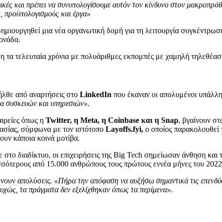
τικές και πρέπει να συνυπολογίσουμε αυτόν τον κίνδυνο στον μακροπρό
ς, προϋπολογισμούς και έργα»
δημιουργηθεί μια νέα οργανωτική δομή για τη λειτουργία συγκέντρω
ονάδα.
η τα τελευταία χρόνια με πολυάριθμες εκπομπές με χαμηλή τηλεθέα
ήλθε από αναρτήσεις στο
LinkedIn
που έκαναν οι απολυμένοι υπάλλη
α συσκευών και υπηρεσιών».
αιρείες όπως η
Twitter, η Meta, η Coinbase και η Snap
, βγαίνουν στ
γασίας, σύμφωνα με τον ιστότοπο
Layoffs.fyi,
ο οποίος παρακολουθεί τ
ουν κάποια κοινά μοτίβα.
το διαδίκτυο, οι επιχειρήσεις της Big Tech σημείωσαν άνθηση και τα
ισσότερους από 15.000 ανθρώπους τους πρώτους εννέα μήνες του 2022
ώνουν απολύσεις.
«Πήρα την απόφαση να αυξήσω σημαντικά τις επενδύσ
υχώς, τα πράγματα δεν εξελίχθηκαν όπως τα περίμενα».