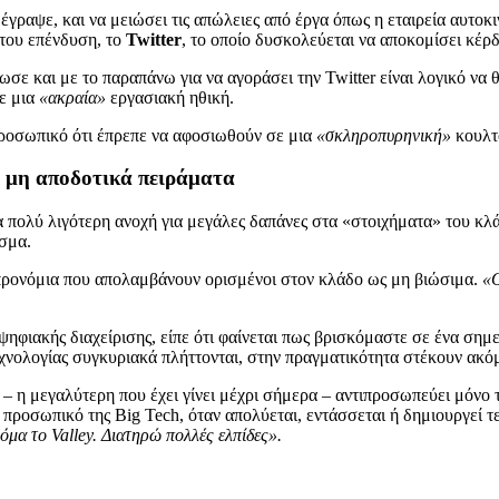
, έγραψε, και να μειώσει τις απώλειες από έργα όπως η εταιρεία αυ
 του επένδυση, το
Twitter
, το οποίο δυσκολεύεται να αποκομίσει κέρ
ε και με το παραπάνω για να αγοράσει την Twitter είναι λογικό να θ
λε μια
«ακραία»
εργασιακή ηθική.
ροσωπικό ότι έπρεπε να αφοσιωθούν σε μια
«σκληροπυρηνική»
κουλτ
ε μη αποδοτικά πειράματα
ια πολύ λιγότερη ανοχή για μεγάλες δαπάνες στα «στοιχήματα» του κλ
σμα.
 προνόμια που απολαμβάνουν ορισμένοι στον κλάδο ως μη βιώσιμα.
«Ο
ψηφιακής διαχείρισης, είπε ότι φαίνεται πως βρισκόμαστε σε ένα σημε
εχνολογίας συγκυριακά πλήττονται, στην πραγματικότητα στέκουν ακό
 η μεγαλύτερη που έχει γίνει μέχρι σήμερα – αντιπροσωπεύει μόνο 
 προσωπικό της Big Tech, όταν απολύεται, εντάσσεται ή δημιουργεί 
μα το Valley. Διατηρώ πολλές ελπίδες».