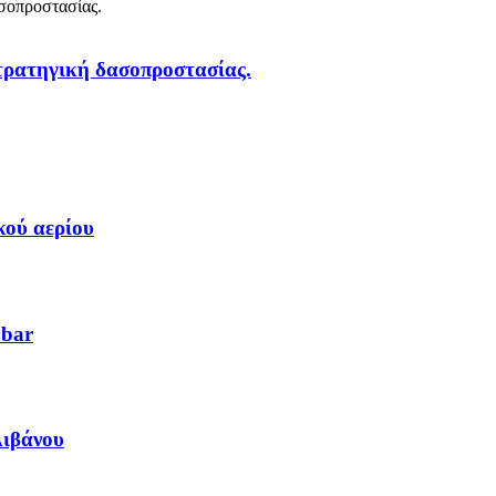
στρατηγική δασοπροστασίας.
κού αερίου
 bar
Λιβάνου