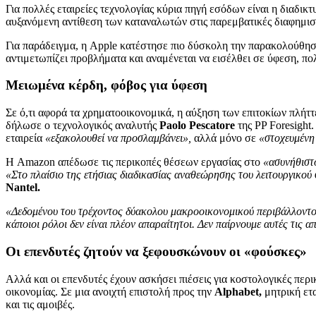
Για πολλές εταιρείες τεχνολογίας κύρια πηγή εσόδων είναι η διαδικ
αυξανόμενη αντίθεση των καταναλωτών στις παρεμβατικές διαφημιστ
Για παράδειγμα, η Apple κατέστησε πιο δύσκολη την παρακολούθησ
αντιμετωπίζει προβλήματα και αναμένεται να εισέλθει σε ύφεση, πο
Μειωμένα κέρδη, φόβος για ύφεση
Σε ό,τι αφορά τα χρηματοοικονομικά, η αύξηση των επιτοκίων πλήττει
δήλωσε ο τεχνολογικός αναλυτής
Paolo Pescatore
της PP Foresight
εταιρεία
«εξακολουθεί να προσλαμβάνει»,
αλλά μόνο σε
«στοχευμένη
Η Amazon απέδωσε τις περικοπές θέσεων εργασίας στο
«ασυνήθιστο
«Στο πλαίσιο της ετήσιας διαδικασίας αναθεώρησης του λειτουργικού σ
Nantel.
«Δεδομένου του τρέχοντος δύακολου μακροοικονομικού περιβάλλοντο
κάποιοι ρόλοι δεν είναι πλέον απαραίτητοι. Δεν παίρνουμε αυτές τις 
Οι επενδυτές ζητούν να ξεφουσκώνουν οι «φούσκες»
Αλλά και οι επενδυτές έχουν ασκήσει πιέσεις για κοστολογικές περ
οικονομίας. Σε μια ανοιχτή επιστολή προς την
Alphabet,
μητρική ετα
και τις αμοιβές.