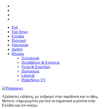
Ροή
Top News
Ελλάδα
Πολιτική
Οικονομία
Διεθνή
Θέματα
Τεχνολογία
Περιβάλλον & Ενέργεια
Υγεία & Επιστήμη
Πολιτισμός
Lifestyle
PrimeNews TV
Αξιόπιστες ειδήσεις, με σεβασμό στην παράδοση και το ήθος.
Μείνετε ενημερωμένοι για όλα τα σημαντικά γεγονότα στην
Ελλάδα και τον κόσμο.