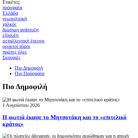
Ετικέτες:
πρόσφατα
Ελλάδα
γεωπολιτική
χαλκός
βιώσιμη ανάπτυξη
εξόρυξη
μεταλλευτική έρευνα
ορυκτοί πόροι
πρώτες ύλες
Σκουριές
Πιο Δημοφιλή
Πιο Πρόσφατα
Πιο Δημοφιλή
1 Αυγούστου 2026
Η φωτιά έκαψε το Μητσοτάκη και το «επιτελικό
κράτος»