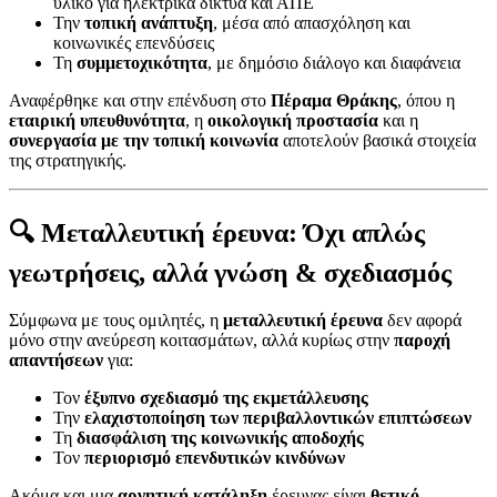
υλικό για ηλεκτρικά δίκτυα και ΑΠΕ
Την
τοπική ανάπτυξη
, μέσα από απασχόληση και
κοινωνικές επενδύσεις
Τη
συμμετοχικότητα
, με δημόσιο διάλογο και διαφάνεια
Αναφέρθηκε και στην επένδυση στο
Πέραμα Θράκης
, όπου η
εταιρική υπευθυνότητα
, η
οικολογική προστασία
και η
συνεργασία με την τοπική κοινωνία
αποτελούν βασικά στοιχεία
της στρατηγικής.
🔍 Μεταλλευτική έρευνα: Όχι απλώς
γεωτρήσεις, αλλά γνώση & σχεδιασμός
Σύμφωνα με τους ομιλητές, η
μεταλλευτική έρευνα
δεν αφορά
μόνο στην ανεύρεση κοιτασμάτων, αλλά κυρίως στην
παροχή
απαντήσεων
για:
Τον
έξυπνο σχεδιασμό της εκμετάλλευσης
Την
ελαχιστοποίηση των περιβαλλοντικών επιπτώσεων
Τη
διασφάλιση της κοινωνικής αποδοχής
Τον
περιορισμό επενδυτικών κινδύνων
Ακόμα και μια
αρνητική κατάληξη
έρευνας είναι
θετικό