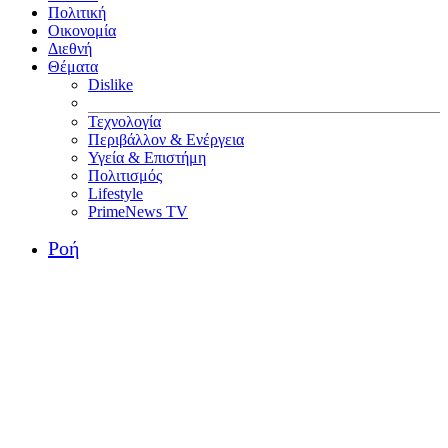
Πολιτική
Οικονομία
Διεθνή
Θέματα
Dislike
Τεχνολογία
Περιβάλλον & Ενέργεια
Υγεία & Επιστήμη
Πολιτισμός
Lifestyle
PrimeNews TV
Ροή