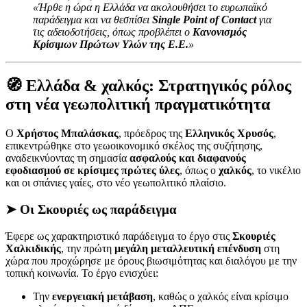
«Ήρθε η ώρα η Ελλάδα να ακολουθήσει το ευρωπαϊκό
παράδειγμα και να θεσπίσει
Single Point of Contact
για
τις αδειοδοτήσεις, όπως προβλέπει ο
Κανονισμός
Κρίσιμων Πρώτων Υλών της Ε.Ε.
»
🧭 Ελλάδα & χαλκός: Στρατηγικός ρόλος
στη νέα γεωπολιτική πραγματικότητα
Ο
Χρήστος Μπαλάσκας
, πρόεδρος της
Ελληνικός Χρυσός
,
επικεντρώθηκε στο γεωοικονομικό σκέλος της συζήτησης,
αναδεικνύοντας τη σημασία
ασφαλούς και διαφανούς
εφοδιασμού σε κρίσιμες πρώτες ύλες
, όπως ο
χαλκός
, το νικέλιο
και οι σπάνιες γαίες, στο νέο γεωπολιτικό πλαίσιο.
➤ Οι
Σκουριές
ως παράδειγμα
Έφερε ως χαρακτηριστικό παράδειγμα το έργο στις
Σκουριές
Χαλκιδικής
, την πρώτη
μεγάλη μεταλλευτική επένδυση
στη
χώρα που προχώρησε με όρους βιωσιμότητας και διαλόγου με την
τοπική κοινωνία. Το έργο ενισχύει:
Την
ενεργειακή μετάβαση
, καθώς ο χαλκός είναι κρίσιμο