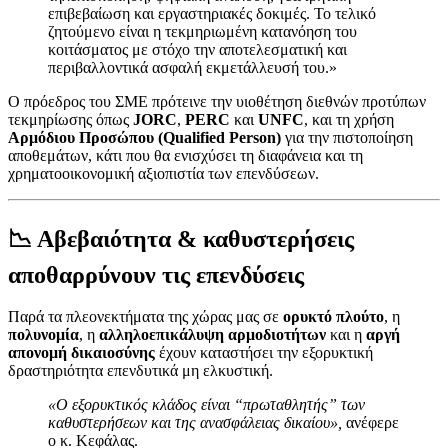
επιβεβαίωση και εργαστηριακές δοκιμές. Το τελικό
ζητούμενο είναι η τεκμηριωμένη κατανόηση του
κοιτάσματος με στόχο την αποτελεσματική και
περιβαλλοντικά ασφαλή εκμετάλλευσή του.»
Ο πρόεδρος του ΣΜΕ πρότεινε την υιοθέτηση διεθνών προτύπων
τεκμηρίωσης όπως
JORC
,
PERC
και
UNFC
, και τη χρήση
Αρμόδιου Προσώπου (Qualified Person)
για την πιστοποίηση
αποθεμάτων, κάτι που θα ενισχύσει τη διαφάνεια και τη
χρηματοοικονομική αξιοπιστία των επενδύσεων.
📉 Αβεβαιότητα & καθυστερήσεις
αποθαρρύνουν τις επενδύσεις
Παρά τα πλεονεκτήματα της χώρας μας σε
ορυκτό πλούτο
, η
πολυνομία
, η
αλληλοεπικάλυψη αρμοδιοτήτων
και η
αργή
απονομή δικαιοσύνης
έχουν καταστήσει την εξορυκτική
δραστηριότητα επενδυτικά μη ελκυστική.
«Ο εξορυκτικός κλάδος είναι “πρωταθλητής” των
καθυστερήσεων και της ανασφάλειας δικαίου»,
ανέφερε
ο κ. Κεφάλας.