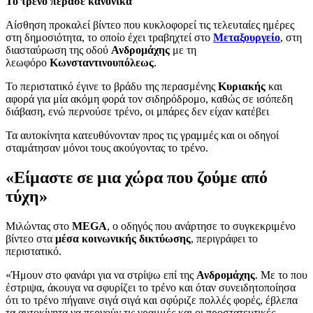
Το τρένο πέρασε κανονικά
Αίσθηση προκαλεί βίντεο που κυκλοφορεί τις τελευταίες ημέρες
στη δημοσιότητα, το οποίο έχει τραβηχτεί στο
Μεταξουργείο
, στη
διασταύρωση της οδού
Ανδρομάχης
με τη
λεωφόρο
Κωνσταντινουπόλεως
.
Το περιστατικό έγινε το βράδυ της περασμένης
Κυριακής
και
αφορά για μία ακόμη φορά τον σιδηρόδρομο, καθώς σε ισόπεδη
διάβαση, ενώ περνούσε τρένο, οι μπάρες δεν είχαν κατέβει
Τα αυτοκίνητα κατευθύνονταν προς τις γραμμές και οι οδηγοί
σταμάτησαν μόνοι τους ακούγοντας το τρένο.
«Είμαστε σε μια χώρα που ζούμε από
τύχη»
Μιλώντας στο
MEGA
, ο οδηγός που ανάρτησε το συγκεκριμένο
βίντεο στα
μέσα κοινωνικής δικτύωσης
, περιγράφει το
περιστατικό.
«Ήμουν στο φανάρι για να στρίψω επί της
Ανδρομάχης
. Με το που
έστριψα, άκουγα να σφυρίζει το τρένο και όταν συνειδητοποίησα
ότι το τρένο πήγαινε σιγά σιγά και σφύριζε πολλές φορές, έβλεπα
τα αυτοκίνητα να περνούν τις γραμμές και οι προστατευτικές