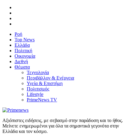
Ροή
Top News
Ελλάδα
Πολιτική
Οικονομία
Διεθνή
Θέματα
Τεχνολογία
Περιβάλλον & Ενέργεια
Υγεία & Επιστήμη
Πολιτισμός
Lifestyle
PrimeNews TV
Αξιόπιστες ειδήσεις, με σεβασμό στην παράδοση και το ήθος.
Μείνετε ενημερωμένοι για όλα τα σημαντικά γεγονότα στην
Ελλάδα και τον κόσμο.