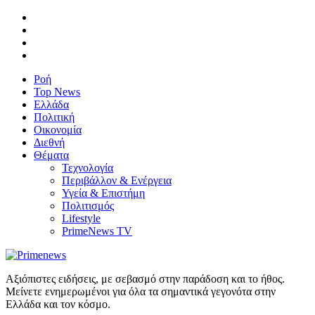
Ροή
Top News
Ελλάδα
Πολιτική
Οικονομία
Διεθνή
Θέματα
Τεχνολογία
Περιβάλλον & Ενέργεια
Υγεία & Επιστήμη
Πολιτισμός
Lifestyle
PrimeNews TV
Αξιόπιστες ειδήσεις, με σεβασμό στην παράδοση και το ήθος.
Μείνετε ενημερωμένοι για όλα τα σημαντικά γεγονότα στην
Ελλάδα και τον κόσμο.