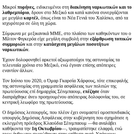
Μικροί
πυρήνες
, ειδικευμένοι στη
διακίνηση ναρκωτικών και το
λαθρεμπόριο
, δρουν στο Μεξικό και κατά κανόνα συνεργάζονται
με μεγάλα
καρτέλ
, όπως είναι το Νέα Γενιά του Χαλίσκο, από τα
ισχυρότερα σε όλη τη χώρα.
Σύμφωνα με μεξικανικά ΜΜΕ, στο πλαίσιο των καθηκόντων του ο
Μίλτον Φιγκερόα είχε μεγάλη συμβολή στην
εξάρθρωση τοπικών
συμμοριών
και στην
κατάσχεση μεγάλων ποσοτήτων
ναρκωτικών
.
Έχουν δολοφονηθεί αρκετοί αξιωματούχοι της αστυνομίας τα
τελευταία χρόνια στο Μεξικό, ενώ έγιναν επίσης απόπειρες
εναντίον άλλων.
Τον Ιούνιο του 2020, ο Όμαρ Γκαρσία Χάρφους, τότε επικεφαλής
της αστυνομίας στη γραμματεία ασφάλειας των πολιτών της
πρωτεύουσας επί δημαρχίας Σέινμπαουμ,
επέζησε
όταν
διαπράχθηκε άνευ προηγουμένου απόπειρας δολοφονίας του, σε
κεντρική λεωφόρο της πρωτεύουσας.
Ο δημόσιος λειτουργός, που πλέον έχει ονομαστεί ομοσπονδιακός
υπουργός Δημόσιας Ασφάλειας στην κυβέρνηση που σχημάτισε η
εκλεγμένη πρόεδρος Κλαούδια Σέινμπαουμ —θα αναλάβει
καθήκοντα την
1η Οκτωβρίου
—, τραυματίστηκε ελαφρά, ενώ
τρεις άνθρωποι σκοτώθηκαν στην επίθεση αυτή. Υπάρχουν