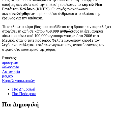
υποψίες πως πίσω από την επίθεση βρισκόταν το
καρτέλ Νέα
Γενιά του Χαλίσκο
(ΚΝΓΧ). Οι αρχές ανακοίνωσαν
πως
συνελήφθησαν
περίπου δέκα άνθρωποι στο πλαίσιο της
έρευνας για την υπόθεση.
Το ατελείωτο κύμα βίας που αποδίδεται στη δράση των καρτέλ έχει
στοιχίσει τη ζωή σε κάπου
450.000 ανθρώπους
κι έχει αφήσει
πίσω του πάνω από 100.000 αγνοούμενους από το 2006 στο
Μεξικό, όταν ο τότε πρόεδρος Φελίπε Καλδερόν κήρυξε τον
λεγόμενο «
πόλεμο
» κατά των ναρκωτικών, αναπτύσσοντας τον
στρατό στο εσωτερικό της χώρας.
Ετικέτες:
πρόσφατα
δολοφονία
Αστυνομία
μεξικό
Καρτέλ ναρκωτικών
Πιο Δημοφιλή
Πιο Πρόσφατα
Πιο Δημοφιλή