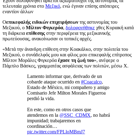
Έχουν δολοφονηθεί αρκετοί αξιωματούχοι της αστυνομίας τα
τελευταία χρόνια στο
Μεξικό
, ενώ έγιναν επίσης απόπειρες
εναντίον άλλων
Ο
επικεφαλής ειδικών επιχειρήσεων
της αστυνομίας του
Μεξικού, ο
Μίλτον Φιγκερόα
,
δολοφονήθηκε
χθες Κυριακή κατά
τη διάρκεια
επίθεσης
στην περιφέρεια της μεξικανικής
πρωτεύουσας, ανακοίνωσαν οι τοπικές αρχές.
«Μετά την άνανδρη επίθεση στην Κοακάλκο, στην πολιτεία του
Μεξικού, ο συνάδελφός μου και φίλος μου επικεφαλής επίτροπος
Μίλτον Μοράλες Φιγκερόα
έχασε τη ζωή του
», ανέφερε ο
Πάμπλο Βάσκες, γραμματέας ασφάλειας των πολιτών, μέσω X.
Lamento informar que, derivado de un
cobarde ataque ocurrido en
#Coacalco
,
Estado de México, mi compañero y amigo
Comisario Jefe Milton Morales Figueroa
perdió la vida.
En este, como en otros casos que
atendemos en la
@SSC_CDMX
, no habrá
impunidad; trabajaremos en
coordinación…
pic.twitter.com/FPLloMBmJ7