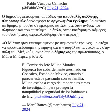
— Pablo Vázquez Camacho
(@PabloVazC)
July 21, 2024
Ο δημόσιος λειτουργός, αρμόδιος για
αποστολές συλλογής
πληροφοριών
όσον αφορά το
οργανωμένο έγκλημα
, βρισκόταν
σε δρόμο, μπροστά σε εμπορικό κατάστημα, όταν άνδρας τον
πλησίασε και του επιτέθηκε με
όπλο
, όπως κατέγραψαν κάμερες
του συστήματος παρακολούθησης στην περιοχή.
«Ο Μίλτον ήταν επιφορτισμένος με σημαντικές έρευνες, με στόχο
να προστατεύσουμε την ειρήνη και την ασφάλεια των πολιτών στην
πόλη του Μεξικού», σχολίασε ο
δήμαρχος
της πρωτεύουσας, ο
Μάρτι Μπάτρες, μέσω X.
El Comisario Jefe Milton Morales
Figueroa fue cobardemente asesinado en
Coacalco, Estado de México, cuando al
parecer estaba paseando con su familia.
Milton estaba a cargo de importantes tareas
de investigación para proteger la
tranquilidad y seguridad de los habitantes
de la…
pic.twitter.com/JByGOnMnyw
— Martí Batres (@martibatres)
July 21,
2024